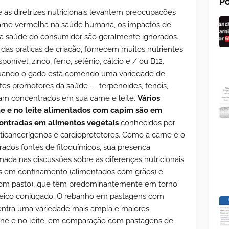
Po
 as diretrizes nutricionais levantem preocupações
arne vermelha na saúde humana, os impactos de
a saúde do consumidor são geralmente ignorados.
das práticas de criação, fornecem muitos nutrientes
ponível, zinco, ferro, selênio, cálcio e / ou B12.
uando o gado está comendo uma variedade de
entes promotores da saúde — terpenoides, fenóis,
cam concentrados em sua carne e leite.
Vários
ne e no leite alimentados com capim são em
contradas em alimentos vegetais
conhecidos por
anticancerígenos e cardioprotetores. Como a carne e o
rados fontes de fitoquímicos, sua presença
a nas discussões sobre as diferenças nutricionais
dos em confinamento (alimentados com grãos) e
 com pasto), que têm predominantemente em torno
oleico conjugado. O rebanho em pastagens com
entra uma variedade mais ampla e maiores
arne e no leite, em comparação com pastagens de