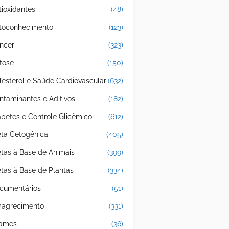
tioxidantes
(48)
toconhecimento
(123)
ncer
(323)
tose
(150)
lesterol e Saúde Cardiovascular
(632)
ntaminantes e Aditivos
(182)
abetes e Controle Glicêmico
(612)
eta Cetogênica
(405)
etas à Base de Animais
(399)
etas à Base de Plantas
(334)
cumentários
(51)
agrecimento
(331)
ames
(36)