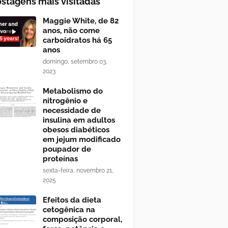
stagens mais visitadas
Maggie White, de 82
anos, não come
carboidratos há 65
anos
domingo, setembro 03,
2023
Metabolismo do
nitrogênio e
necessidade de
insulina em adultos
obesos diabéticos
em jejum modificado
poupador de
proteínas
sexta-feira, novembro 21,
2025
Efeitos da dieta
cetogênica na
composição corporal,