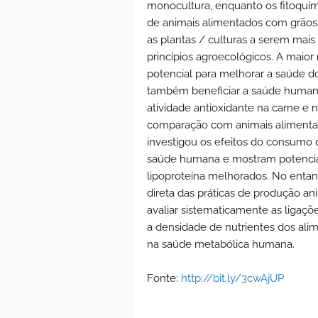
monocultura, enquanto os fitoquím
de animais alimentados com grãos.
as plantas / culturas a serem mai
princípios agroecológicos. A maior
potencial para melhorar a saúde d
também beneficiar a saúde human
atividade antioxidante na carne e
comparação com animais aliment
investigou os efeitos do consumo 
saúde humana e mostram potencial p
lipoproteína melhorados. No entan
direta das práticas de produção a
avaliar sistematicamente as ligaçõe
a densidade de nutrientes dos ali
na saúde metabólica humana.
Fonte:
http://bit.ly/3cwAjUP