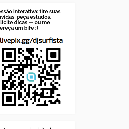
ssão interativa: tire suas
vidas, peça estudos,
licite dicas — ou me
ereça um bife ;)