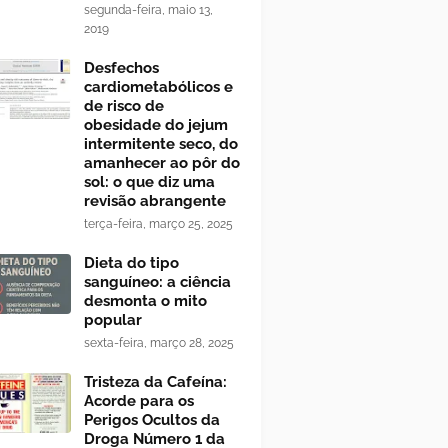
segunda-feira, maio 13,
2019
Desfechos
cardiometabólicos e
de risco de
obesidade do jejum
intermitente seco, do
amanhecer ao pôr do
sol: o que diz uma
revisão abrangente
terça-feira, março 25, 2025
Dieta do tipo
sanguíneo: a ciência
desmonta o mito
popular
sexta-feira, março 28, 2025
Tristeza da Cafeína:
Acorde para os
Perigos Ocultos da
Droga Número 1 da