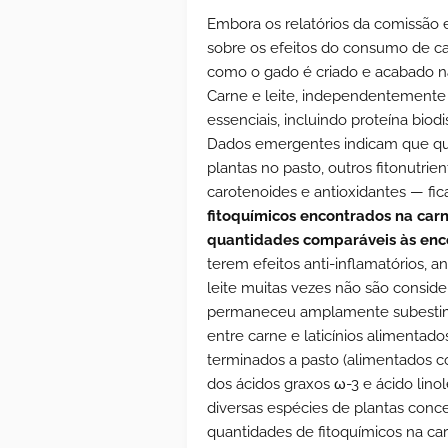
Embora os relatórios da comissão e
sobre os efeitos do consumo de c
como o gado é criado e acabado n
Carne e leite, independentemente 
essenciais, incluindo proteína biodis
Dados emergentes indicam que q
plantas no pasto, outros fitonutri
carotenoides e antioxidantes — fi
fitoquímicos encontrados na car
quantidades comparáveis ​​às en
terem efeitos anti-inflamatórios, 
leite muitas vezes não são conside
permaneceu amplamente subestimad
entre carne e laticínios alimenta
terminados a pasto (alimentados
dos ácidos graxos ω-3 e ácido lin
diversas espécies de plantas conc
quantidades de fitoquímicos na c