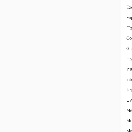
Ex
Ex
Fí
Go
Gr
Hi
Im
Int
Je
Liv
Me
Me
Me