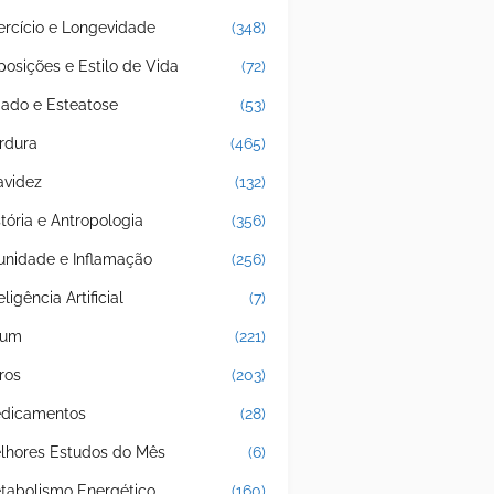
ercício e Longevidade
(348)
posições e Estilo de Vida
(72)
gado e Esteatose
(53)
rdura
(465)
avidez
(132)
stória e Antropologia
(356)
unidade e Inflamação
(256)
eligência Artificial
(7)
jum
(221)
ros
(203)
dicamentos
(28)
lhores Estudos do Mês
(6)
tabolismo Energético
(160)