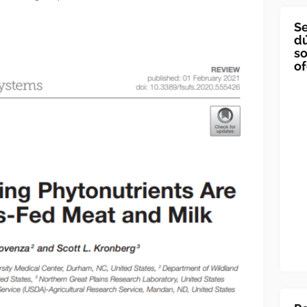
Se
dú
so
of