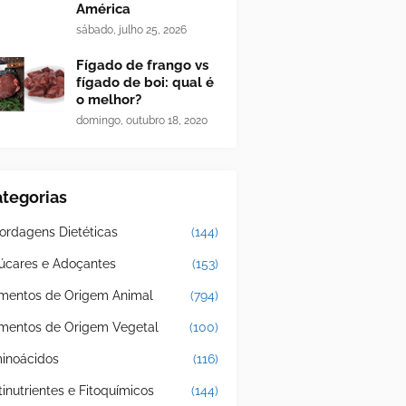
América
sábado, julho 25, 2026
Fígado de frango vs
fígado de boi: qual é
o melhor?
domingo, outubro 18, 2020
tegorias
ordagens Dietéticas
(144)
úcares e Adoçantes
(153)
imentos de Origem Animal
(794)
imentos de Origem Vegetal
(100)
inoácidos
(116)
tinutrientes e Fitoquímicos
(144)