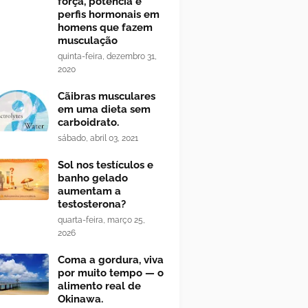
força, potência e
perfis hormonais em
homens que fazem
musculação
quinta-feira, dezembro 31,
2020
Cãibras musculares
em uma dieta sem
carboidrato.
sábado, abril 03, 2021
Sol nos testículos e
banho gelado
aumentam a
testosterona?
quarta-feira, março 25,
2026
Coma a gordura, viva
por muito tempo — o
alimento real de
Okinawa.