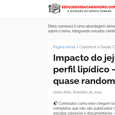
Dieta carnívora é uma abordagem alime
sobre o tema, integrando estudos científ
Página inicial
Colesterol e Saúde C
Impacto do je
perfil lipídico
quase random
sexta-feira, fevereiro 26, 2021
📬 Conteúdos como este chegam tod
completos que não são publicados ne
estudos clássicos e documentários.