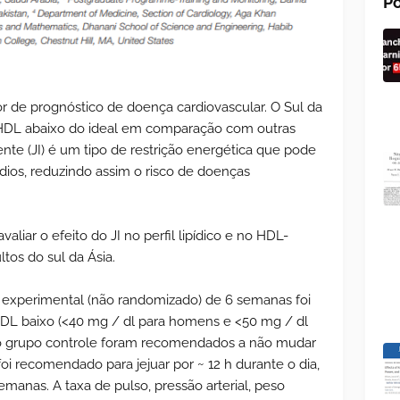
Po
 de prognóstico de doença cardiovascular. O Sul da
 HDL abaixo do ideal em comparação com outras
nte (JI) é um tipo de restrição energética que pode
ídios, reduzindo assim o risco de doenças
valiar o efeito do JI no perfil lipídico e no HDL-
tos do sul da Ásia.
 experimental (não randomizado) de 6 semanas foi
DL baixo (<40 mg / dl para homens e <50 mg / dl
 do grupo controle foram recomendados a não mudar
oi recomendado para jejuar por ~ 12 h durante o dia,
manas. A taxa de pulso, pressão arterial, peso