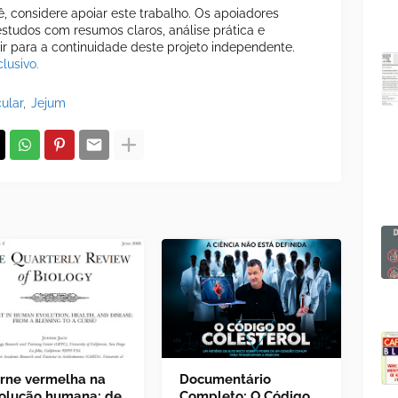
cê, considere apoiar este trabalho. Os apoiadores
tudos com resumos claros, análise prática e
uir para a continuidade deste projeto independente.
lusivo.
ular
Jejum
rne vermelha na
Documentário
olução humana: de
Completo: O Código