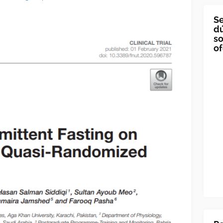
Se
dú
so
of