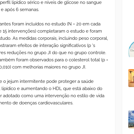
 perfil lipídico sérico e níveis de glicose no sangue
 e após 6 semanas.
pantes foram incluídos no estudo (N = 20 em cada
 e 15 intervenções) completaram o estudo e foram
studo. As medidas corporais, incluindo peso corporal,
traram efeitos de interação significativos (p 's
res reduções no grupo JI do que no grupo controle.
 também foram observados para o colesterol total (p =
 0,010) com melhorias maiores no grupo JI.
 o jejum intermitente pode proteger a saúde
il lipídico e aumentando o HDL que está abaixo do
ser adotado como uma intervenção no estilo de vida
amento de doenças cardiovasculares.