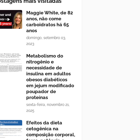
stagens mais visitadas
Maggie White, de 82
anos, não come
carboidratos há 65
anos
domingo, setembro 03,
2023
Metabolismo do
nitrogênio e
necessidade de
insulina em adultos
obesos diabéticos
em jejum modificado
poupador de
proteínas
sexta-feira, novembro 21,
2025
Efeitos da dieta
cetogênica na
composição corporal,