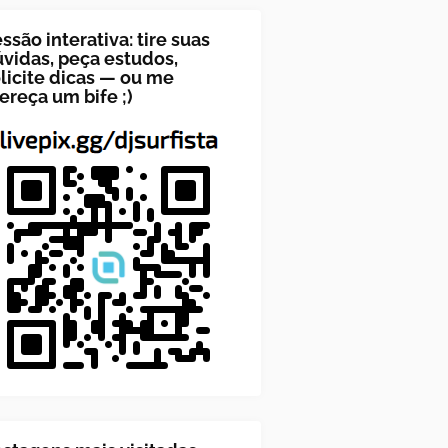
ssão interativa: tire suas
vidas, peça estudos,
licite dicas — ou me
ereça um bife ;)