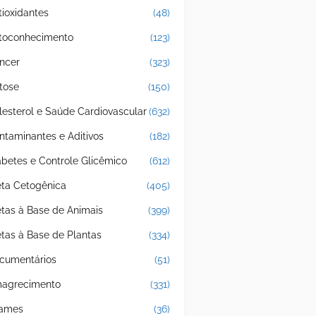
tioxidantes
(48)
toconhecimento
(123)
ncer
(323)
tose
(150)
lesterol e Saúde Cardiovascular
(632)
ntaminantes e Aditivos
(182)
abetes e Controle Glicêmico
(612)
eta Cetogênica
(405)
etas à Base de Animais
(399)
etas à Base de Plantas
(334)
cumentários
(51)
agrecimento
(331)
ames
(36)