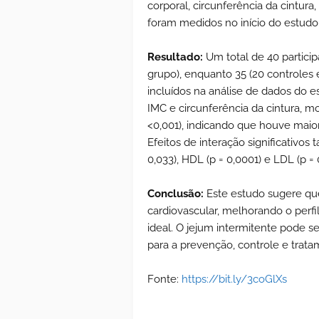
corporal, circunferência da cintura,
foram medidos no início do estudo
Resultado:
Um total de 40 partici
grupo), enquanto 35 (20 controles
incluídos na análise de dados do e
IMC e circunferência da cintura, mos
<0,001), indicando que houve maio
Efeitos de interação significativos
0,033), HDL (p = 0,0001) e LDL (p =
Conclusão:
Este estudo sugere que
cardiovascular, melhorando o perf
ideal. O jejum intermitente pode 
para a prevenção, controle e trat
Fonte:
https://bit.ly/3coGlXs