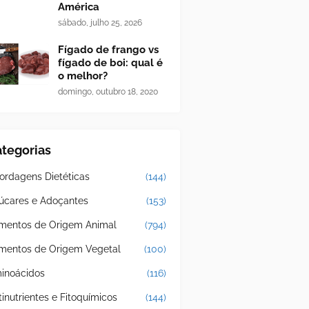
América
sábado, julho 25, 2026
Fígado de frango vs
fígado de boi: qual é
o melhor?
domingo, outubro 18, 2020
tegorias
ordagens Dietéticas
(144)
úcares e Adoçantes
(153)
imentos de Origem Animal
(794)
imentos de Origem Vegetal
(100)
inoácidos
(116)
tinutrientes e Fitoquímicos
(144)