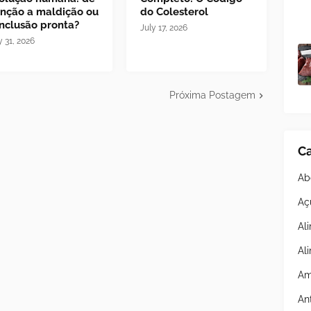
nção a maldição ou
do Colesterol
nclusão pronta?
July 17, 2026
y 31, 2026
Próxima Postagem
Ca
Ab
Aç
Al
Al
Am
An