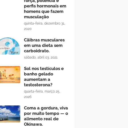
força, potência e
perfis hormonais em
homens que fazem
musculação
quinta-feira, dezembro 31,
2020
Cãibras musculares
em uma dieta sem
carboidrato.
sábado, abril 03, 2021
Sol nos testículos e
banho gelado
aumentam a
testosterona?
quarta-feira, março 25,
2026
Coma a gordura, viva
por muito tempo — o
alimento real de
Okinawa.