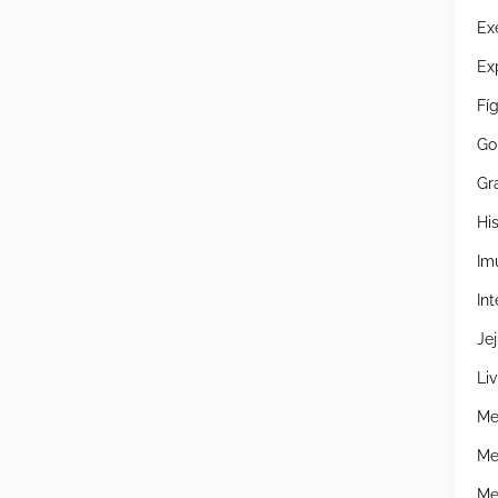
Ex
Ex
Fí
Go
Gr
Hi
Im
Int
Je
Liv
Me
Me
Me