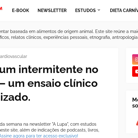
E-BOOK
NEWSLETTER
ESTUDOS
DIETA CARNÍ
ntar baseada em alimentos de origem animal. Este site reúne a mai
icos, relatos clínicos, experiências pessoais, etnografia, antropologi
ardiovascular
jum intermitente no
 — um ensaio clínico
izado.
M
so
a semana na newsletter "A Lupa", com estudos
ste site, além de indicações de podcasts, livros,
Assine agora para ter acesso exclusivo!