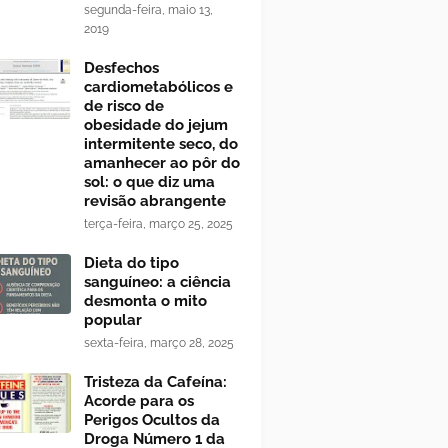
segunda-feira, maio 13,
2019
Desfechos
cardiometabólicos e
de risco de
obesidade do jejum
intermitente seco, do
amanhecer ao pôr do
sol: o que diz uma
revisão abrangente
terça-feira, março 25, 2025
Dieta do tipo
sanguíneo: a ciência
desmonta o mito
popular
sexta-feira, março 28, 2025
Tristeza da Cafeína:
Acorde para os
Perigos Ocultos da
Droga Número 1 da