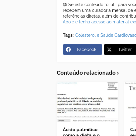
📖 Se este conteúdo foi útil para vo
recebem uma curadoria mensal de es
referências diretas, além de contrib
Apoie e tenha acesso ao material exc
Tags:
Colesterol e Saúde Cardiovasc
Facebook
Twitter
Conteúdo relacionado
Ácido palmítico:
Ca
como a dieta e o
ev