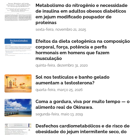
Metabolismo do nitrogênio e necessidade
de insulina em adultos obesos diabéticos
em jejum modificado poupador de
proteínas
sexta-feira, novembro 21, 2025
Efeitos da dieta cetogênica na composição
corporal, força, potência e perfis
hormonais em homens que fazem
musculação
quinta-feira, dezembro 31, 2020
Sol nos testículos e banho gelado
aumentam a testosterona?
quarta-feira, março 25, 2026
Coma a gordura, viva por muito tempo — o
alimento real de Okinawa.
segunda-feira, maio 13, 2019
Desfechos cardiometabólicos e de risco de
obesidade do jejum intermitente seco, do