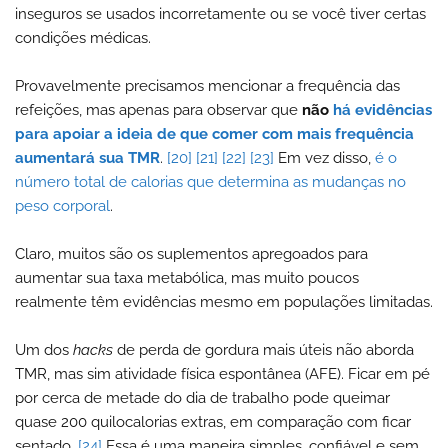
inseguros se usados ​​incorretamente ou se você tiver certas
condições médicas.
Provavelmente precisamos mencionar a frequência das
refeições, mas apenas para observar que
não
há evidências
para apoiar a ideia de que comer com mais frequência
aumentará sua TMR
.
[20]
[21]
[22]
[23]
Em vez disso,
é o
número total de calorias que determina as mudanças no
peso corporal
.
Claro, muitos são os suplementos apregoados para
aumentar sua taxa metabólica, mas muito poucos
realmente têm evidências mesmo em populações limitadas.
Um dos
hacks
de perda de gordura mais úteis não aborda
TMR, mas sim atividade física espontânea (AFE). Ficar em pé
por cerca de metade do dia de trabalho pode queimar
quase 200 quilocalorias extras, em comparação com ficar
sentado.
[24]
Essa é uma maneira simples, confiável e sem