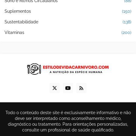
Sono e Ritmos Circadianos
(88)
Suplementos
(150)
Sustentabilidade
(138)
Vitaminas
(200)
Todo o conteúdo deste site é exclusivamente informativo e não
deve ser interpretado como aconselhamento médico,
diagnóstico ou tratamento. Para orientações personalizadas,
consulte um profissional de saúde qualificado.