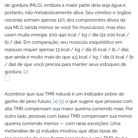
de gordura (MLG), embora a maior parte dela seja água e,
portanto, não metabolicamente ativa. Seu cérebro e órgãos
viscerais somam apenas 12% dos componentes ativos da
sua MLG (ainda menos se você for musculoso), mas eles
usam muita energia: 200-440 kcal / kg / dia (91-200 kcal /
lb / dia). Em comparação, seu músculo esquelético em
repouso requer apenas 13 kcal / kg / dia (6 kcal / lb / dia),
que ainda é muito mais do que 4,5 kcal / kg / dia (2 kcal / lb
/ dia) de que você precisa para manter seus estoques de
gordura.
[2]
Acontece que sua TMR natural é um indicador pobre de
ganho de peso futuro,
[4]
[5]
o que sugere que pessoas com
alta TMR compensam sua maior queima comendo mais. Por
outro lado, pessoas com baixa TMR compensam sua menor
queima comendo menos — com raras exceções. Uma
metanálise de 12 estudos mostrou que altas taxas de