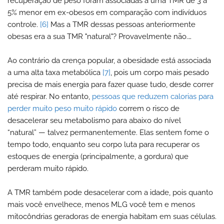
recuperação de peso foram associadas a uma TMR de 3 a
5% menor em ex-obesos em comparação com indivíduos
controle.
[6]
Mas a TMR dessas pessoas anteriormente
obesas era a sua TMR "natural"? Provavelmente não.…
Ao contrário da crença popular, a obesidade está associada
a uma alta taxa metabólica
[7]
, pois um corpo mais pesado
precisa de mais energia para fazer quase tudo, desde correr
até respirar. No entanto,
pessoas que reduzem calorias para
perder muito peso muito rápido
correm o risco de
desacelerar seu metabolismo para abaixo do nível
“natural” — talvez permanentemente. Elas sentem fome o
tempo todo, enquanto seu corpo luta para recuperar os
estoques de energia (principalmente, a gordura) que
perderam muito rápido.
A TMR também pode desacelerar com a idade, pois quanto
mais você envelhece, menos MLG você tem e menos
mitocôndrias geradoras de energia habitam em suas células.