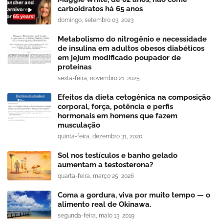
carboidratos há 65 anos
domingo, setembro 03, 2023
Metabolismo do nitrogênio e necessidade
de insulina em adultos obesos diabéticos
em jejum modificado poupador de
proteínas
sexta-feira, novembro 21, 2025
Efeitos da dieta cetogênica na composição
corporal, força, potência e perfis
hormonais em homens que fazem
musculação
quinta-feira, dezembro 31, 2020
Sol nos testículos e banho gelado
aumentam a testosterona?
quarta-feira, março 25, 2026
Coma a gordura, viva por muito tempo — o
alimento real de Okinawa.
segunda-feira, maio 13, 2019