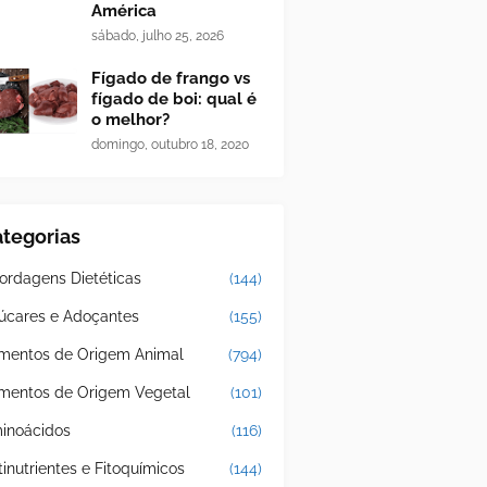
América
sábado, julho 25, 2026
Fígado de frango vs
fígado de boi: qual é
o melhor?
domingo, outubro 18, 2020
tegorias
ordagens Dietéticas
(144)
úcares e Adoçantes
(155)
imentos de Origem Animal
(794)
imentos de Origem Vegetal
(101)
inoácidos
(116)
tinutrientes e Fitoquímicos
(144)