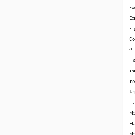
Ex
Ex
Fí
Go
Gr
Hi
Im
Int
Je
Liv
Me
Me
Me