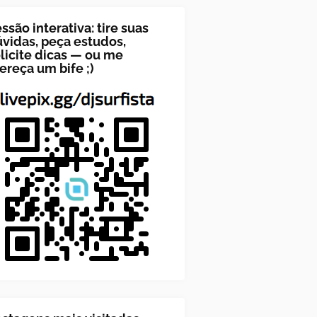
ssão interativa: tire suas
vidas, peça estudos,
licite dicas — ou me
ereça um bife ;)