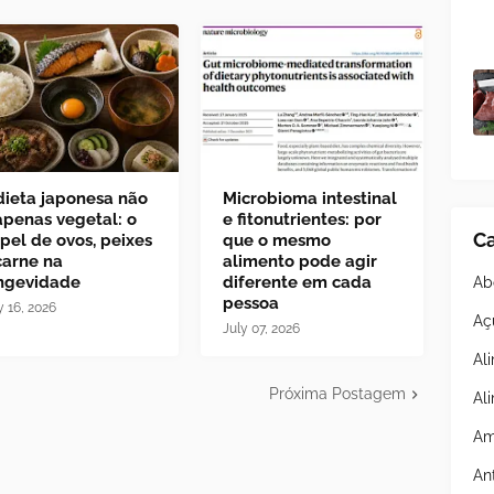
dieta japonesa não
Microbioma intestinal
apenas vegetal: o
e fitonutrientes: por
Ca
pel de ovos, peixes
que o mesmo
carne na
alimento pode agir
ngevidade
diferente em cada
Ab
pessoa
y 16, 2026
Aç
July 07, 2026
Al
Próxima Postagem
Al
Am
An