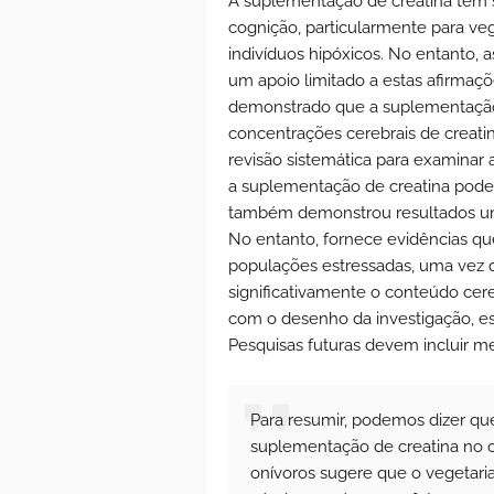
A suplementação de creatina tem 
cognição, particularmente para veg
indivíduos hipóxicos. No entanto, 
um apoio limitado a estas afirmaçõe
demonstrado que a suplementação 
concentrações cerebrais de creati
revisão sistemática para examinar 
a suplementação de creatina pode
também demonstrou resultados um 
No entanto, fornece evidências q
populações estressadas, uma vez 
significativamente o conteúdo cere
com o desenho da investigação, e
Pesquisas futuras devem incluir m
Para resumir, podemos dizer que
suplementação de creatina no c
onívoros sugere que o vegetari