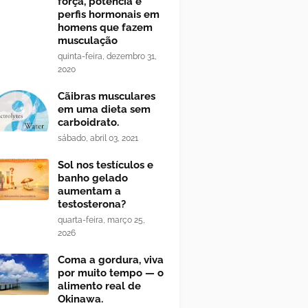
força, potência e
perfis hormonais em
homens que fazem
musculação
quinta-feira, dezembro 31,
2020
Cãibras musculares
em uma dieta sem
carboidrato.
sábado, abril 03, 2021
Sol nos testículos e
banho gelado
aumentam a
testosterona?
quarta-feira, março 25,
2026
Coma a gordura, viva
por muito tempo — o
alimento real de
Okinawa.