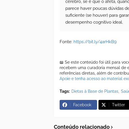
cérebro, se é que o afeta, qua
parece haver poucas dúvidas d
suficiente (se houver) para gara
desempenho cognitivo ideal.
Fonte:
https://bit.ly/4arHkB9
📖 Se este conteúdo foi útil para vo
recebem uma curadoria mensal de es
referências diretas, além de contrib
Apoie e tenha acesso ao material exc
Tags:
Dietas à Base de Plantas
Saú
Facebook
Twitter
Conteúdo relacionado