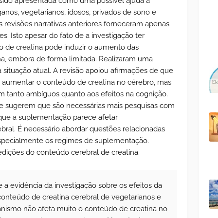
sido apresentada como uma possível ajuda à
anos, vegetarianos, idosos, privados de sono e
as revisões narrativas anteriores forneceram apenas
s. Isto apesar do fato de a investigação ter
de creatina pode induzir o aumento das
na, embora de forma limitada. Realizaram uma
a situação atual. A revisão apoiou afirmações de que
 aumentar o conteúdo de creatina no cérebro, mas
tanto ambíguos quanto aos efeitos na cognição.
ue sugerem que são necessárias mais pesquisas com
que a suplementação parece afetar
bral. É necessário abordar questões relacionadas
specialmente os regimes de suplementação.
edições do conteúdo cerebral de creatina.
 a evidência da investigação sobre os efeitos da
onteúdo de creatina cerebral de vegetarianos e
anismo não afeta muito o conteúdo de creatina no