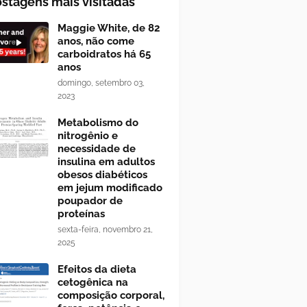
stagens mais visitadas
Maggie White, de 82
anos, não come
carboidratos há 65
anos
domingo, setembro 03,
2023
Metabolismo do
nitrogênio e
necessidade de
insulina em adultos
obesos diabéticos
em jejum modificado
poupador de
proteínas
sexta-feira, novembro 21,
2025
Efeitos da dieta
cetogênica na
composição corporal,