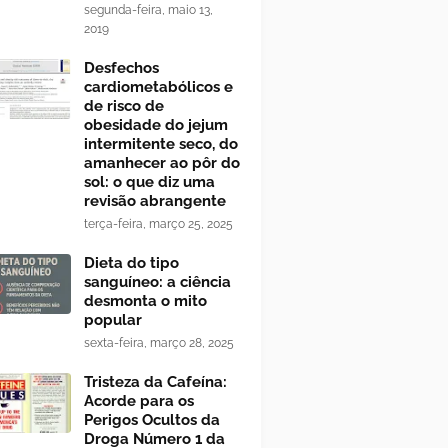
segunda-feira, maio 13,
2019
Desfechos
cardiometabólicos e
de risco de
obesidade do jejum
intermitente seco, do
amanhecer ao pôr do
sol: o que diz uma
revisão abrangente
terça-feira, março 25, 2025
Dieta do tipo
sanguíneo: a ciência
desmonta o mito
popular
sexta-feira, março 28, 2025
Tristeza da Cafeína:
Acorde para os
Perigos Ocultos da
Droga Número 1 da