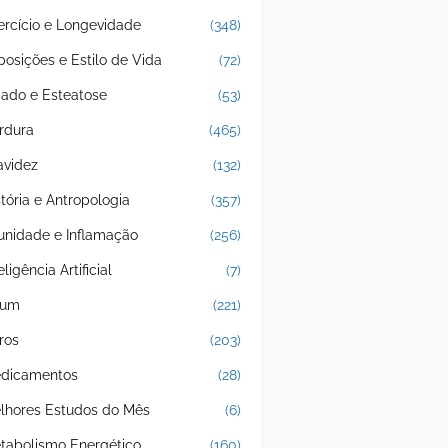
ercício e Longevidade
(348)
posições e Estilo de Vida
(72)
gado e Esteatose
(53)
rdura
(465)
avidez
(132)
stória e Antropologia
(357)
unidade e Inflamação
(256)
eligência Artificial
(7)
jum
(221)
ros
(203)
dicamentos
(28)
lhores Estudos do Mês
(6)
tabolismo Energético
(160)