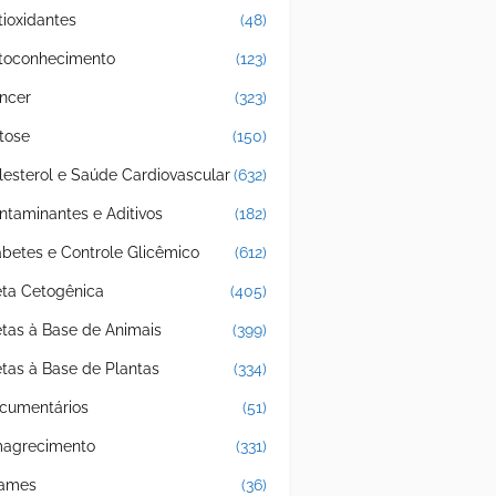
tioxidantes
(48)
toconhecimento
(123)
ncer
(323)
tose
(150)
lesterol e Saúde Cardiovascular
(632)
ntaminantes e Aditivos
(182)
abetes e Controle Glicêmico
(612)
eta Cetogênica
(405)
etas à Base de Animais
(399)
etas à Base de Plantas
(334)
cumentários
(51)
agrecimento
(331)
ames
(36)