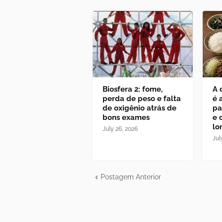
Biosfera 2: fome,
A 
perda de peso e falta
é 
de oxigênio atrás de
pa
bons exames
e 
lo
July 26, 2026
Jul
Postagem Anterior