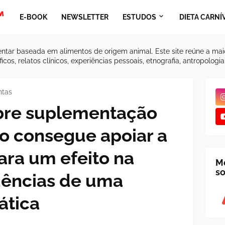
E-BOOK
NEWSLETTER
ESTUDOS
DIETA CARNÍ
ntar baseada em alimentos de origem animal. Este site reúne a mai
icos, relatos clínicos, experiências pessoais, etnografia, antropologi
ntas
bre suplementação
ão consegue apoiar a
ara um efeito na
M
so
dências de uma
ática