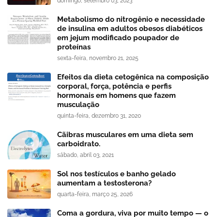
domingo, setembro 03, 2023
Metabolismo do nitrogênio e necessidade
de insulina em adultos obesos diabéticos
em jejum modificado poupador de
proteínas
sexta-feira, novembro 21, 2025
Efeitos da dieta cetogênica na composição
corporal, força, potência e perfis
hormonais em homens que fazem
musculação
quinta-feira, dezembro 31, 2020
Cãibras musculares em uma dieta sem
carboidrato.
sábado, abril 03, 2021
Sol nos testículos e banho gelado
aumentam a testosterona?
quarta-feira, março 25, 2026
Coma a gordura, viva por muito tempo — o