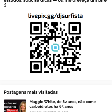
estudos, solicite dicas — ou me ofereça um bife
;)
Postagens mais visitadas
Maggie White, de 82 anos, não come
carboidratos há 65 anos