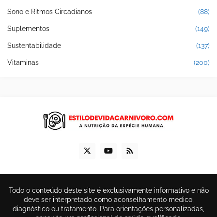
Sono e Ritmos Circadianos
(88)
Suplementos
(149)
Sustentabilidade
(137)
Vitaminas
(200)
Todo o conteúdo deste site é exclusivamente informativo e não
deve ser interpretado como aconselhamento médico,
diagnóstico ou tratamento. Para orientações personalizadas,