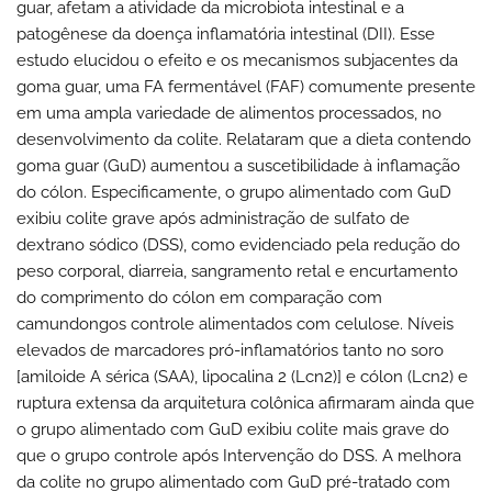
guar, afetam a atividade da microbiota intestinal e a
patogênese da doença inflamatória intestinal (DII). Esse
estudo elucidou o efeito e os mecanismos subjacentes da
goma guar, uma FA fermentável (FAF) comumente presente
em uma ampla variedade de alimentos processados, no
desenvolvimento da colite. Relataram que a dieta contendo
goma guar (GuD) aumentou a suscetibilidade à inflamação
do cólon. Especificamente, o grupo alimentado com GuD
exibiu colite grave após administração de sulfato de
dextrano sódico (DSS), como evidenciado pela redução do
peso corporal, diarreia, sangramento retal e encurtamento
do comprimento do cólon em comparação com
camundongos controle alimentados com celulose. Níveis
elevados de marcadores pró-inflamatórios tanto no soro
[amiloide A sérica (SAA), lipocalina 2 (Lcn2)] e cólon (Lcn2) e
ruptura extensa da arquitetura colônica afirmaram ainda que
o grupo alimentado com GuD exibiu colite mais grave do
que o grupo controle após Intervenção do DSS. A melhora
da colite no grupo alimentado com GuD pré-tratado com