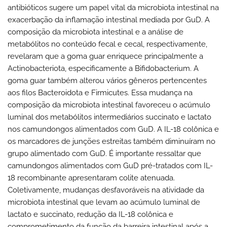
antibióticos sugere um papel vital da microbiota intestinal na
exacerbação da inflamação intestinal mediada por GuD. A
composição da microbiota intestinal e a análise de
metabólitos no conteúdo fecal e cecal, respectivamente,
revelaram que a goma guar enriquece principalmente a
Actinobacteriota, especificamente a Bifidobacterium. A
goma guar também alterou vários gêneros pertencentes
aos filos Bacteroidota e Firmicutes. Essa mudança na
composição da microbiota intestinal favoreceu o acúmulo
luminal dos metabólitos intermediários succinato e lactato
nos camundongos alimentados com GuD. A IL-18 colônica e
os marcadores de junções estreitas também diminuíram no
grupo alimentado com GuD. É importante ressaltar que
camundongos alimentados com GuD pré-tratados com IL-
18 recombinante apresentaram colite atenuada.
Coletivamente, mudanças desfavoráveis na atividade da
microbiota intestinal que levam ao acúmulo luminal de
lactato e succinato, redução da IL-18 colônica e
comprometimento da função da barreira intestinal após a