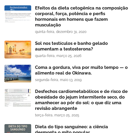
Efeitos da dieta cetogênica na composição
corporal, força, potência e perfis
hormonais em homens que fazem
musculação
quinta-feira, dezembro 31, 2020
Sol nos testículos e banho gelado
aumentam a testosterona?
quarta-feira, março 25, 2026
Coma a gordura, viva por muito tempo — o
alimento real de Okinawa.
segunda-feira, maio 13, 2019
Desfechos cardiometabólicos e de risco de
obesidade do jejum intermitente seco, do
amanhecer ao pôr do sol: o que diz uma
revisão abrangente
terça-feira, março 25, 2025
Dieta do tipo sanguíneo: a ciência
desmonta o mito popular