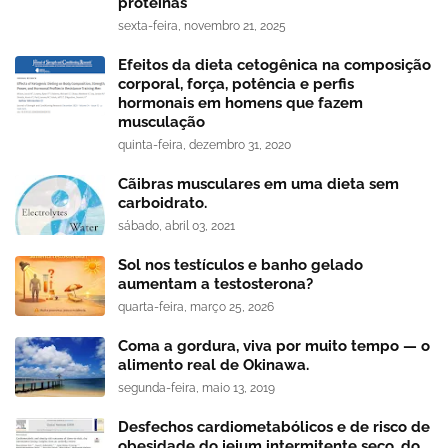
proteínas
sexta-feira, novembro 21, 2025
Efeitos da dieta cetogênica na composição
corporal, força, potência e perfis
hormonais em homens que fazem
musculação
quinta-feira, dezembro 31, 2020
Cãibras musculares em uma dieta sem
carboidrato.
sábado, abril 03, 2021
Sol nos testículos e banho gelado
aumentam a testosterona?
quarta-feira, março 25, 2026
Coma a gordura, viva por muito tempo — o
alimento real de Okinawa.
segunda-feira, maio 13, 2019
Desfechos cardiometabólicos e de risco de
obesidade do jejum intermitente seco, do