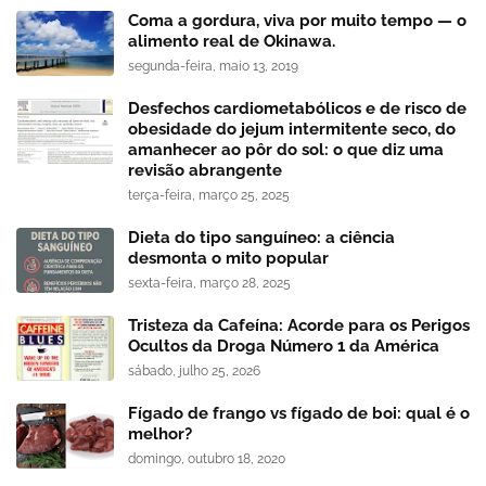
Coma a gordura, viva por muito tempo — o
alimento real de Okinawa.
segunda-feira, maio 13, 2019
Desfechos cardiometabólicos e de risco de
obesidade do jejum intermitente seco, do
amanhecer ao pôr do sol: o que diz uma
revisão abrangente
terça-feira, março 25, 2025
Dieta do tipo sanguíneo: a ciência
desmonta o mito popular
sexta-feira, março 28, 2025
Tristeza da Cafeína: Acorde para os Perigos
Ocultos da Droga Número 1 da América
sábado, julho 25, 2026
Fígado de frango vs fígado de boi: qual é o
melhor?
domingo, outubro 18, 2020