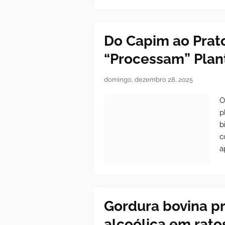
Do Capim ao Prat
“Processam” Plan
domingo, dezembro 28, 2025
O
p
b
c
a
Gordura bovina p
alcoólica em rato