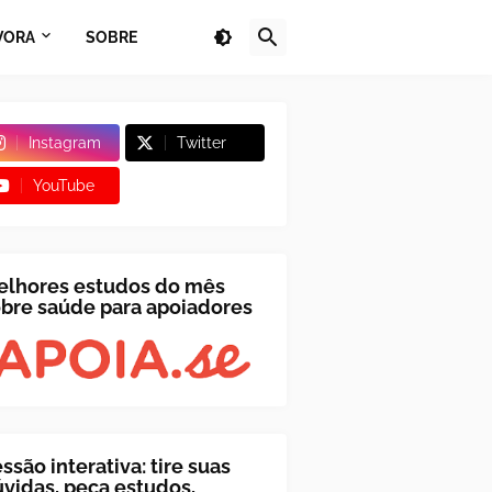
VORA
SOBRE
Instagram
Twitter
YouTube
elhores estudos do mês
bre saúde para apoiadores
ssão interativa: tire suas
vidas, peça estudos,