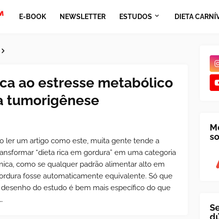
E-BOOK
NEWSLETTER
ESTUDOS
DIETA CARNÍ
ca ao estresse metabólico
 a tumorigênese
M
so
o ler um artigo como este, muita gente tende a
ransformar “dieta rica em gordura” em uma categoria
nica, como se qualquer padrão alimentar alto em
ordura fosse automaticamente equivalente. Só que
 desenho do estudo é bem mais específico do que
s…
Se
dú