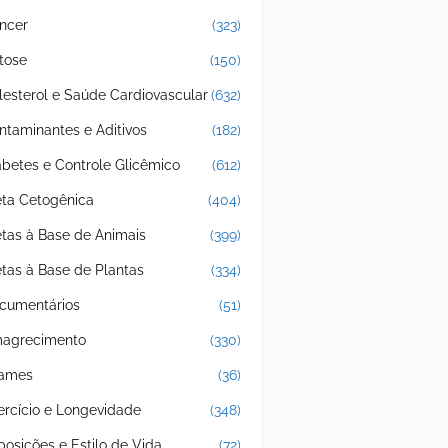
ncer
(323)
tose
(150)
lesterol e Saúde Cardiovascular
(632)
ntaminantes e Aditivos
(182)
abetes e Controle Glicêmico
(612)
eta Cetogênica
(404)
etas à Base de Animais
(399)
etas à Base de Plantas
(334)
cumentários
(51)
agrecimento
(330)
ames
(36)
ercício e Longevidade
(348)
posições e Estilo de Vida
(72)