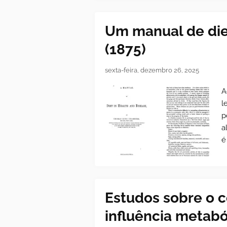
Um manual de die
(1875)
sexta-feira, dezembro 26, 2025
A
l
p
a
é
Estudos sobre o c
influência metab