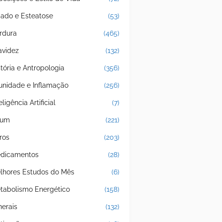
gado e Esteatose
(53)
rdura
(465)
avidez
(132)
stória e Antropologia
(356)
unidade e Inflamação
(256)
eligência Artificial
(7)
jum
(221)
ros
(203)
dicamentos
(28)
lhores Estudos do Mês
(6)
tabolismo Energético
(158)
nerais
(132)