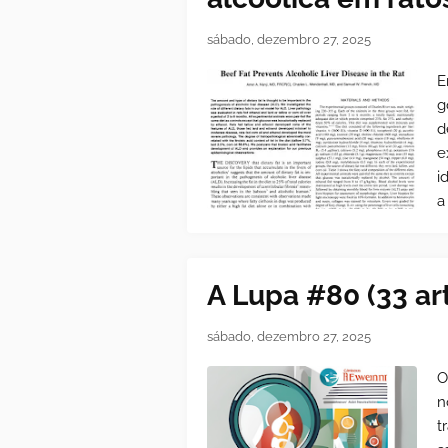
sábado, dezembro 27, 2025
E
g
d
e
i
a
A Lupa #80 (33 ar
sábado, dezembro 27, 2025
O
n
t