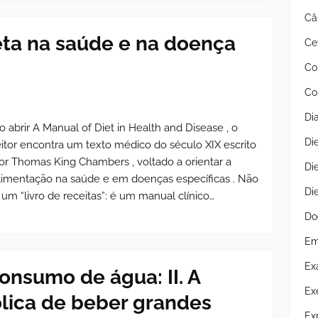
Câ
ta na saúde e na doença
Ce
Co
Co
Di
o abrir A Manual of Diet in Health and Disease , o
Di
eitor encontra um texto médico do século XIX escrito
or Thomas King Chambers , voltado a orientar a
Di
limentação na saúde e em doenças específicas . Não
Di
 um “livro de receitas”: é um manual clínico…
Do
Em
Ex
onsumo de água: II. A
Ex
ólica de beber grandes
Ex