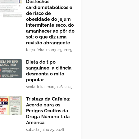
Desfechos
cardiometabólicos e
de risco de
obesidade do jejum
intermitente seco, do
amanhecer ao pôr do
sol: o que diz uma
revisão abrangente
terça-feira, março 25, 2025
Dieta do tipo
sanguíneo: a ciência
desmonta o mito
popular
sexta-feira, março 28, 2025
Tristeza da Cafeína:
Acorde para os
Perigos Ocultos da
Droga Número 1 da
América
sábado, julho 25, 2026