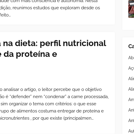
aúde com mais consciência e autonomia. Nesta
dição, reunimos estudos que exploram desde os
feito…
a dieta: perfil nutricional
Ca
 da proteína e
Ab
Aç
Al
Al
o analisar o artigo, o leitor percebe que o objetivo
ão é “defender” nem “condenar” a carne processada,
Am
 sim organizar o tema com critérios: o que esse
An
rupo de alimentos costuma entregar de proteína e
icronutrientes , por que existe (principalmen…
An
Au