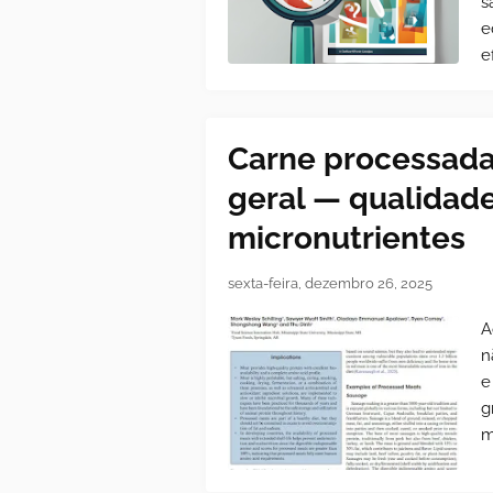
s
e
e
Carne processada n
geral — qualidade
micronutrientes
sexta-feira, dezembro 26, 2025
A
n
e
g
m