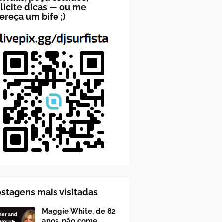
licite dicas — ou me
ereça um bife ;)
stagens mais visitadas
Maggie White, de 82
anos, não come