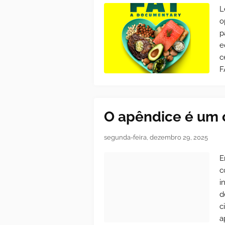
L
o
p
e
c
F
O apêndice é um ó
segunda-feira, dezembro 29, 2025
E
c
i
d
c
a