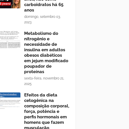
carboidratos há 65
anos
domingo, setembro 03,
2023
Metabolismo do
nitrogênio e
necessidade de
insulina em adultos
obesos diabéticos
em jejum modificado
poupador de
proteínas
sexta-feira, novembro 21,
2025
Efeitos da dieta
cetogênica na
composição corporal,
força, potência e
perfis hormonais em
homens que fazem
musculação