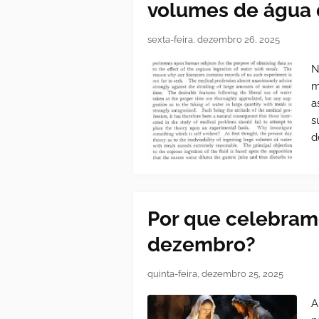
volumes de água 
sexta-feira, dezembro 26, 2025
N
m
a
s
d
Por que celebram
dezembro?
quinta-feira, dezembro 25, 2025
A