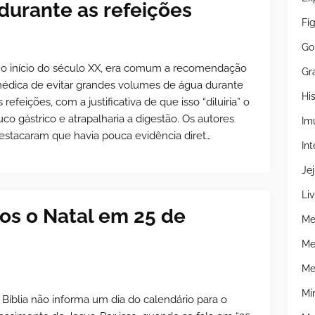
durante as refeições
Fí
Go
o início do século XX, era comum a recomendação
Gr
édica de evitar grandes volumes de água durante
Hi
s refeições, com a justificativa de que isso “diluiria” o
uco gástrico e atrapalharia a digestão. Os autores
Im
estacaram que havia pouca evidência diret…
Int
Je
Liv
os o Natal em 25 de
Me
Me
Me
Mi
 Bíblia não informa um dia do calendário para o