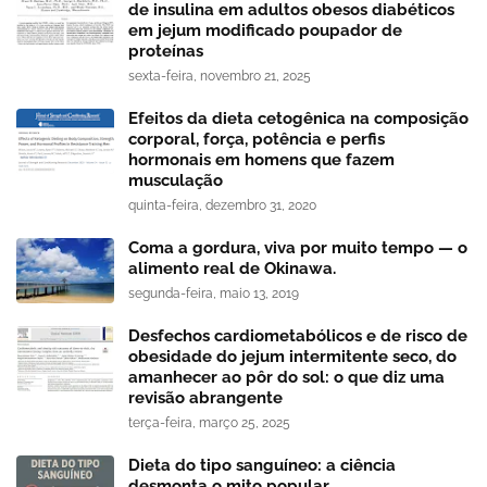
de insulina em adultos obesos diabéticos
em jejum modificado poupador de
proteínas
sexta-feira, novembro 21, 2025
Efeitos da dieta cetogênica na composição
corporal, força, potência e perfis
hormonais em homens que fazem
musculação
quinta-feira, dezembro 31, 2020
Coma a gordura, viva por muito tempo — o
alimento real de Okinawa.
segunda-feira, maio 13, 2019
Desfechos cardiometabólicos e de risco de
obesidade do jejum intermitente seco, do
amanhecer ao pôr do sol: o que diz uma
revisão abrangente
terça-feira, março 25, 2025
Dieta do tipo sanguíneo: a ciência
desmonta o mito popular