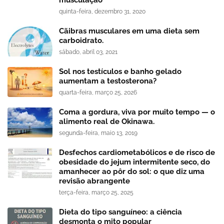
quinta-feira, dezembro 31, 2020
Cãibras musculares em uma dieta sem
carboidrato.
sábado, abril 03, 2021
Sol nos testículos e banho gelado
aumentam a testosterona?
quarta-feira, março 25, 2026
Coma a gordura, viva por muito tempo — o
alimento real de Okinawa.
segunda-feira, maio 13, 2019
Desfechos cardiometabólicos e de risco de
obesidade do jejum intermitente seco, do
amanhecer ao pôr do sol: o que diz uma
revisão abrangente
terça-feira, março 25, 2025
Dieta do tipo sanguíneo: a ciência
desmonta o mito popular