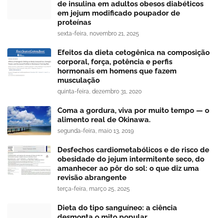
de insulina em adultos obesos diabéticos
em jejum modificado poupador de
proteínas
sexta-feira, novembro 21, 2025
Efeitos da dieta cetogênica na composição
corporal, força, potência e perfis
hormonais em homens que fazem
musculação
quinta-feira, dezembro 31, 2020
Coma a gordura, viva por muito tempo — o
alimento real de Okinawa.
segunda-feira, maio 13, 2019
Desfechos cardiometabólicos e de risco de
obesidade do jejum intermitente seco, do
amanhecer ao pôr do sol: o que diz uma
revisão abrangente
terça-feira, março 25, 2025
Dieta do tipo sanguíneo: a ciência
desmonta o mito popular