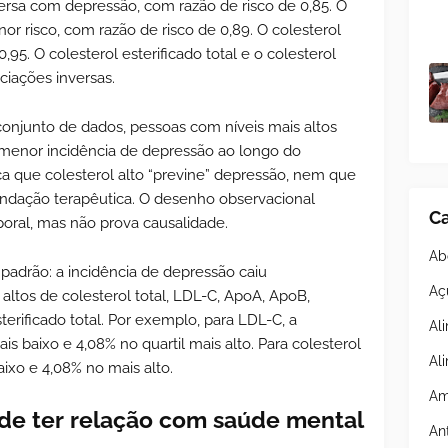
rsa com depressão, com razão de risco de 0,85. O
r risco, com razão de risco de 0,89. O colesterol
,95. O colesterol esterificado total e o colesterol
ciações inversas.
onjunto de dados, pessoas com níveis mais altos
enor incidência de depressão ao longo do
a que colesterol alto “previne” depressão, nem que
endação terapêutica. O desenho observacional
Ca
poral, mas não prova causalidade.
Ab
 padrão: a incidência de depressão caiu
Aç
altos de colesterol total, LDL-C, ApoA, ApoB,
esterificado total. Por exemplo, para LDL-C, a
Al
ais baixo e 4,08% no quartil mais alto. Para colesterol
Al
baixo e 4,08% no mais alto.
Am
ode ter relação com saúde mental
An