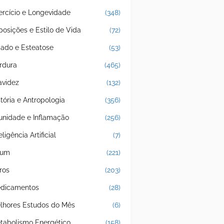
ercício e Longevidade
(348)
posições e Estilo de Vida
(72)
gado e Esteatose
(53)
rdura
(465)
avidez
(132)
stória e Antropologia
(356)
unidade e Inflamação
(256)
eligência Artificial
(7)
jum
(221)
ros
(203)
dicamentos
(28)
lhores Estudos do Mês
(6)
tabolismo Energético
(158)