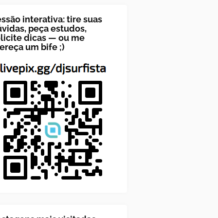
ssão interativa: tire suas
vidas, peça estudos,
licite dicas — ou me
ereça um bife ;)