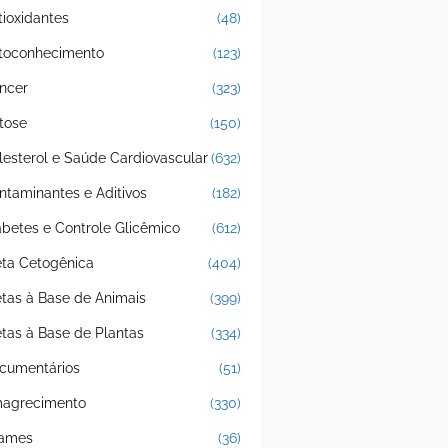
tioxidantes
(48)
toconhecimento
(123)
ncer
(323)
tose
(150)
lesterol e Saúde Cardiovascular
(632)
ntaminantes e Aditivos
(182)
abetes e Controle Glicêmico
(612)
eta Cetogênica
(404)
etas à Base de Animais
(399)
etas à Base de Plantas
(334)
cumentários
(51)
agrecimento
(330)
ames
(36)