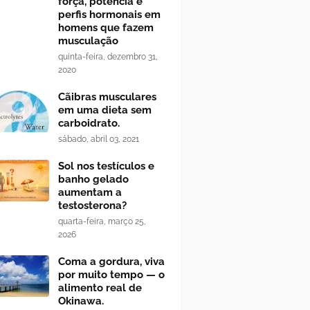
força, potência e
perfis hormonais em
homens que fazem
musculação
quinta-feira, dezembro 31,
2020
Cãibras musculares
em uma dieta sem
carboidrato.
sábado, abril 03, 2021
Sol nos testículos e
banho gelado
aumentam a
testosterona?
quarta-feira, março 25,
2026
Coma a gordura, viva
por muito tempo — o
alimento real de
Okinawa.