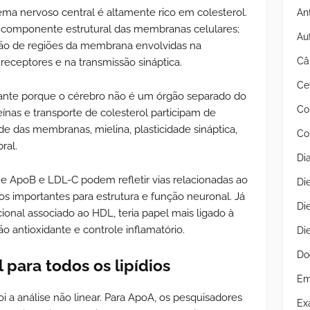
tema nervoso central é altamente rico em colesterol.
An
o componente estrutural das membranas celulares;
Au
ção de regiões da membrana envolvidas na
Câ
 receptores e na transmissão sináptica.
Ce
tante porque o cérebro não é um órgão separado do
Co
eínas e transporte de colesterol participam de
de das membranas, mielina, plasticidade sináptica,
Co
ral.
Di
e ApoB e LDL-C podem refletir vias relacionadas ao
Di
ios importantes para estrutura e função neuronal. Já
Di
onal associado ao HDL, teria papel mais ligado à
o antioxidante e controle inflamatório.
Di
Do
l para todos os lipídios
Em
 a análise não linear. Para ApoA, os pesquisadores
Ex