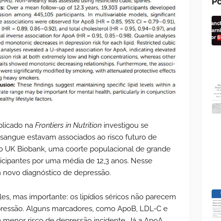
Po
blicado na
Frontiers in Nutrition
investigou se
 sangue estavam associados ao risco futuro de
do UK Biobank, uma coorte populacional de grande
icipantes por uma média de 12,3 anos. Nesse
 novo diagnóstico de depressão.
les, mas importante: os lipídios séricos não parecem
pressão. Alguns marcadores, como ApoB, LDL-C e
 a menor risco de depressão incidente. Já a ApoA