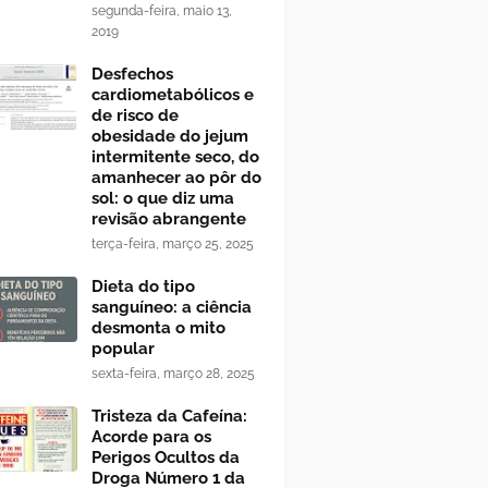
segunda-feira, maio 13,
2019
Desfechos
cardiometabólicos e
de risco de
obesidade do jejum
intermitente seco, do
amanhecer ao pôr do
sol: o que diz uma
revisão abrangente
terça-feira, março 25, 2025
Dieta do tipo
sanguíneo: a ciência
desmonta o mito
popular
sexta-feira, março 28, 2025
Tristeza da Cafeína:
Acorde para os
Perigos Ocultos da
Droga Número 1 da