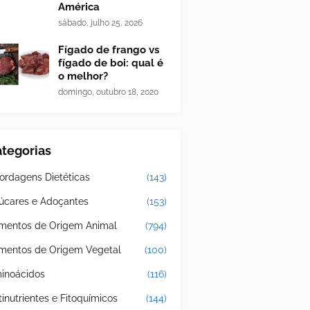
América
sábado, julho 25, 2026
Fígado de frango vs
fígado de boi: qual é
o melhor?
domingo, outubro 18, 2020
tegorias
ordagens Dietéticas
(143)
úcares e Adoçantes
(153)
imentos de Origem Animal
(794)
imentos de Origem Vegetal
(100)
inoácidos
(116)
tinutrientes e Fitoquímicos
(144)