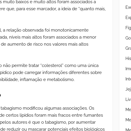
 muito baixos e muito altos foram associados a
Ex
ere que, para esse marcador, a ideia de “quanto mais,
Ex
Fí
al, a relação observada foi monotonicamente
ada, níveis mais altos foram associados a menor
Go
o de aumento de risco nos valores mais altos
Gr
Hi
do não permite tratar “colesterol” como uma única
Im
ipídico pode carregar informações diferentes sobre
Int
ibilidade, inflamação e metabolismo.
Je
o
Liv
tabagismo modificou algumas associações. Os
Me
e certos lipídios foram mais fracos entre fumantes
Me
 pelos autores é que o tabagismo, por aumentar
de reduzir ou mascarar potenciais efeitos biológicos
Me