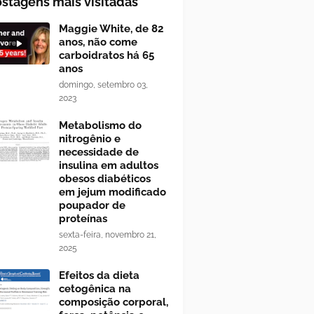
stagens mais visitadas
Maggie White, de 82
anos, não come
carboidratos há 65
anos
domingo, setembro 03,
2023
Metabolismo do
nitrogênio e
necessidade de
insulina em adultos
obesos diabéticos
em jejum modificado
poupador de
proteínas
sexta-feira, novembro 21,
2025
Efeitos da dieta
cetogênica na
composição corporal,