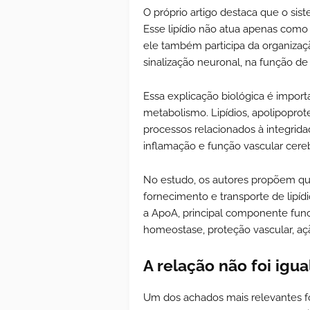
O próprio artigo destaca que o sis
Esse lipídio não atua apenas com
ele também participa da organiza
sinalização neuronal, na função de
Essa explicação biológica é impor
metabolismo. Lipídios, apolipoprot
processos relacionados à integrida
inflamação e função vascular cereb
No estudo, os autores propõem qu
fornecimento e transporte de lipíd
a ApoA, principal componente funci
homeostase, proteção vascular, açã
A relação não foi igua
Um dos achados mais relevantes foi