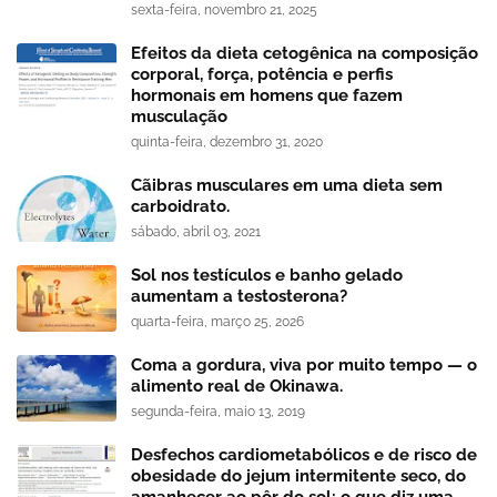
sexta-feira, novembro 21, 2025
Efeitos da dieta cetogênica na composição
corporal, força, potência e perfis
hormonais em homens que fazem
musculação
quinta-feira, dezembro 31, 2020
Cãibras musculares em uma dieta sem
carboidrato.
sábado, abril 03, 2021
Sol nos testículos e banho gelado
aumentam a testosterona?
quarta-feira, março 25, 2026
Coma a gordura, viva por muito tempo — o
alimento real de Okinawa.
segunda-feira, maio 13, 2019
Desfechos cardiometabólicos e de risco de
obesidade do jejum intermitente seco, do
amanhecer ao pôr do sol: o que diz uma