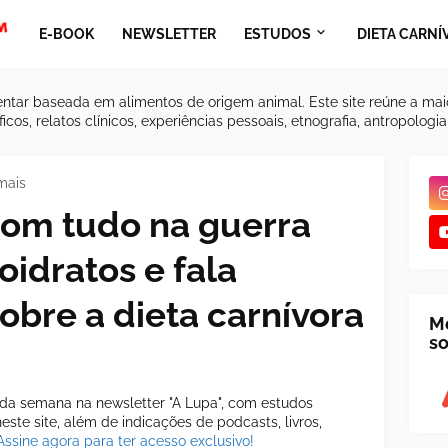
E-BOOK
NEWSLETTER
ESTUDOS
DIETA CARNÍ
ntar baseada em alimentos de origem animal. Este site reúne a mai
icos, relatos clínicos, experiências pessoais, etnografia, antropologi
mais
 com tudo na guerra
oidratos e fala
bre a dieta carnívora
M
so
a semana na newsletter "A Lupa", com estudos
ste site, além de indicações de podcasts, livros,
Assine agora para ter acesso exclusivo!