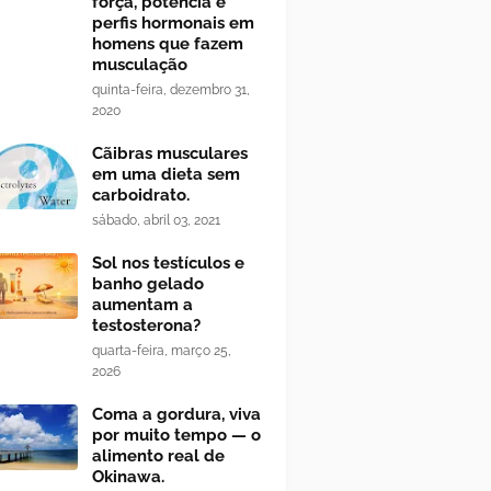
força, potência e
perfis hormonais em
homens que fazem
musculação
quinta-feira, dezembro 31,
2020
Cãibras musculares
em uma dieta sem
carboidrato.
sábado, abril 03, 2021
Sol nos testículos e
banho gelado
aumentam a
testosterona?
quarta-feira, março 25,
2026
Coma a gordura, viva
por muito tempo — o
alimento real de
Okinawa.