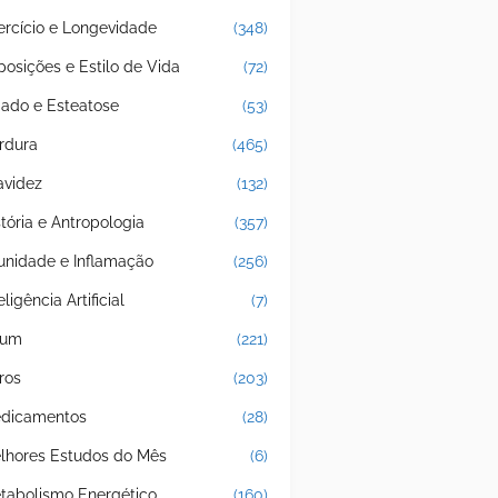
ercício e Longevidade
(348)
posições e Estilo de Vida
(72)
gado e Esteatose
(53)
rdura
(465)
avidez
(132)
stória e Antropologia
(357)
unidade e Inflamação
(256)
eligência Artificial
(7)
jum
(221)
ros
(203)
dicamentos
(28)
lhores Estudos do Mês
(6)
tabolismo Energético
(160)