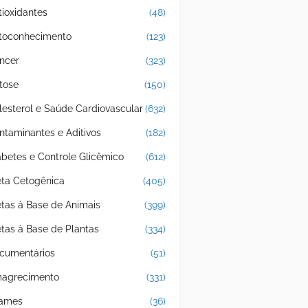
tioxidantes
(48)
toconhecimento
(123)
ncer
(323)
tose
(150)
lesterol e Saúde Cardiovascular
(632)
ntaminantes e Aditivos
(182)
abetes e Controle Glicêmico
(612)
eta Cetogênica
(405)
etas à Base de Animais
(399)
etas à Base de Plantas
(334)
cumentários
(51)
agrecimento
(331)
ames
(36)