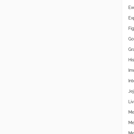
Ex
Ex
Fí
Go
Gr
Hi
Im
Int
Je
Liv
Me
Me
Me