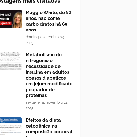
stagens mais visitadas
Maggie White, de 82
anos, não come
carboidratos há 65
anos
domingo, setembro 03,
2023
Metabolismo do
nitrogênio e
necessidade de
insulina em adultos
obesos diabéticos
em jejum modificado
poupador de
proteínas
sexta-feira, novembro 21,
2025
Efeitos da dieta
cetogênica na
composição corporal,