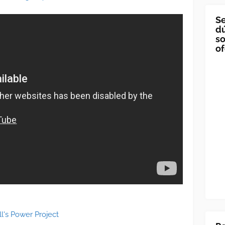
Se
dú
so
of
l's Power Project