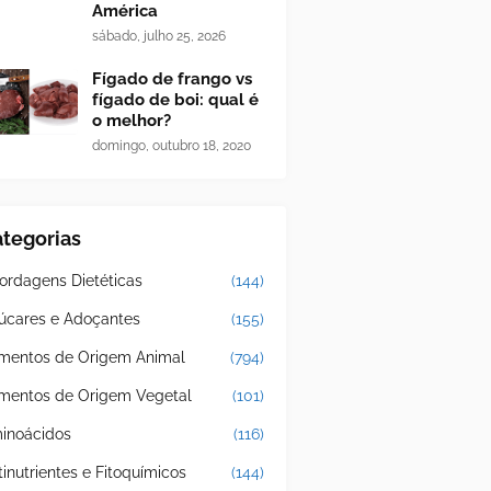
América
sábado, julho 25, 2026
Fígado de frango vs
fígado de boi: qual é
o melhor?
domingo, outubro 18, 2020
tegorias
ordagens Dietéticas
(144)
úcares e Adoçantes
(155)
imentos de Origem Animal
(794)
imentos de Origem Vegetal
(101)
inoácidos
(116)
tinutrientes e Fitoquímicos
(144)