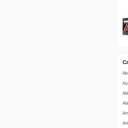
Ca
Ab
Aç
Al
Al
Am
An