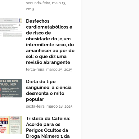
segunda-feira, maio 13,
2019
Desfechos
cardiometabólicos e
de risco de
obesidade do jejum
intermitente seco, do
amanhecer ao pôr do
sol: o que diz uma
revisão abrangente
terça-feira, março 25, 2025
Dieta do tipo
sanguíneo: a ciência
desmonta o mito
popular
sexta-feira, março 28, 2025
Tristeza da Cafeína:
Acorde para os
Perigos Ocultos da
Droga Número 1 da