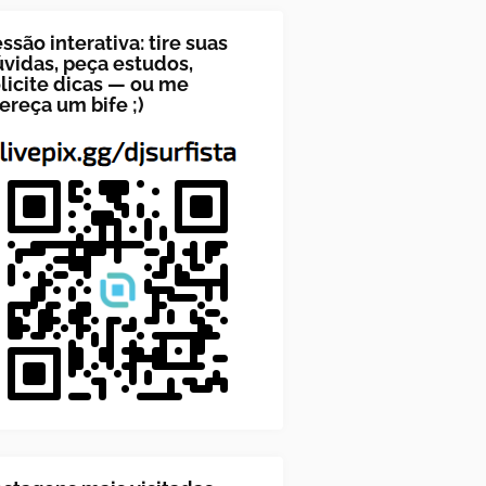
ssão interativa: tire suas
vidas, peça estudos,
licite dicas — ou me
ereça um bife ;)