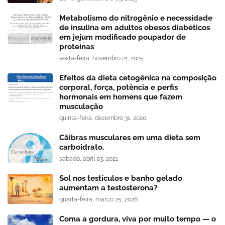
Metabolismo do nitrogênio e necessidade
de insulina em adultos obesos diabéticos
em jejum modificado poupador de
proteínas
sexta-feira, novembro 21, 2025
Efeitos da dieta cetogênica na composição
corporal, força, potência e perfis
hormonais em homens que fazem
musculação
quinta-feira, dezembro 31, 2020
Cãibras musculares em uma dieta sem
carboidrato.
sábado, abril 03, 2021
Sol nos testículos e banho gelado
aumentam a testosterona?
quarta-feira, março 25, 2026
Coma a gordura, viva por muito tempo — o