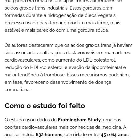
margarina era uma das principais fontes alimentares de
ácidos graxos trans industriais. Essas gorduras eram
formadas durante a hidrogenação de óleos vegetais,
processo usado para tornar o produto mais firme, mais
estável e mais parecido com uma gordura sólida.
Os autores destacaram que os ácidos graxos trans já haviam
sido associados a alterações desfavoráveis em marcadores
cardiovasculares, como aumento do LDL-colesterol,
redução do HDL-colesterol, elevação da lipoproteína(a) e
maior tendência à trombose. Esses mecanismos poderiam,
em tese, favorecer o desenvolvimento de doença
coronariana.
Como o estudo foi feito
O estudo usou dados do
Framingham Study
, uma das
coortes cardiovasculares mais conhecidas da medicina. A
análise incluiu
832 homens
, com idade entre
45 e 64 anos
,