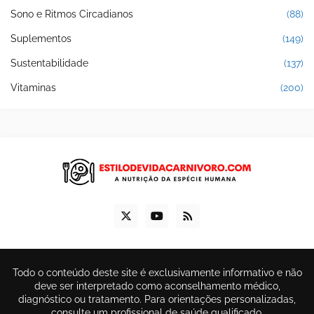
Sono e Ritmos Circadianos
(88)
Suplementos
(149)
Sustentabilidade
(137)
Vitaminas
(200)
Todo o conteúdo deste site é exclusivamente informativo e não
deve ser interpretado como aconselhamento médico,
diagnóstico ou tratamento. Para orientações personalizadas,
consulte um profissional de saúde qualificado.