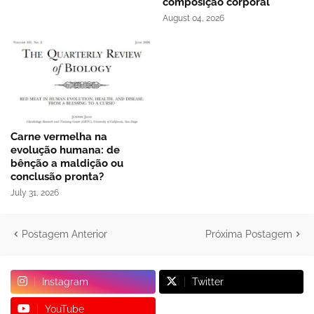
composição corporal
August 04, 2026
Carne vermelha na
evolução humana: de
bênção a maldição ou
conclusão pronta?
July 31, 2026
Postagem Anterior
Próxima Postagem
Instagram
Twitter
YouTube