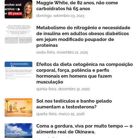
Maggie White, de 82 anos, não come
carboidratos há 65 anos
domingo, setembro 03, 2023
Metabolismo do nitrogênio e necessidade
de insulina em adultos obesos diabéticos
em jejum modificado poupador de
proteínas
sexta-feira, novembro 21, 2025
Efeitos da dieta cetogênica na composição
corporal, força, potência e perfis
hormonais em homens que fazem
musculação
quinta-feira, dezembro 31, 2020
Sol nos testículos e banho gelado
aumentam a testosterona?
quarta-feira, março 25, 2026
Coma a gordura, viva por muito tempo — o
alimento real de Okinawa.