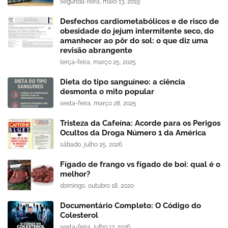
segunda-feira, maio 13, 2019
Desfechos cardiometabólicos e de risco de
obesidade do jejum intermitente seco, do
amanhecer ao pôr do sol: o que diz uma
revisão abrangente
terça-feira, março 25, 2025
Dieta do tipo sanguíneo: a ciência
desmonta o mito popular
sexta-feira, março 28, 2025
Tristeza da Cafeína: Acorde para os Perigos
Ocultos da Droga Número 1 da América
sábado, julho 25, 2026
Fígado de frango vs fígado de boi: qual é o
melhor?
domingo, outubro 18, 2020
Documentário Completo: O Código do
Colesterol
sexta-feira, julho 17, 2026