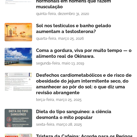
hormonais em homens que fazem
musculação
quinta-feira, dezembro 31, 2020
Sol nos testículos e banho gelado
aumentam a testosterona?
quarta-feira, março 25, 2026
Coma a gordura, viva por muito tempo — o
alimento real de Okinawa.
segunda-feira, maio 13, 2019
Desfechos cardiometabólicos e de risco de
obesidade do jejum intermitente seco, do
amanhecer ao pôr do sol: o que diz uma
revisão abrangente
terça-feira, março 25, 2025
Dieta do tipo sanguíneo: a ciência
desmonta o mito popular
sexta-feira, março 28, 2025
Tristeza da Cafeína: Acorde para os Perigos