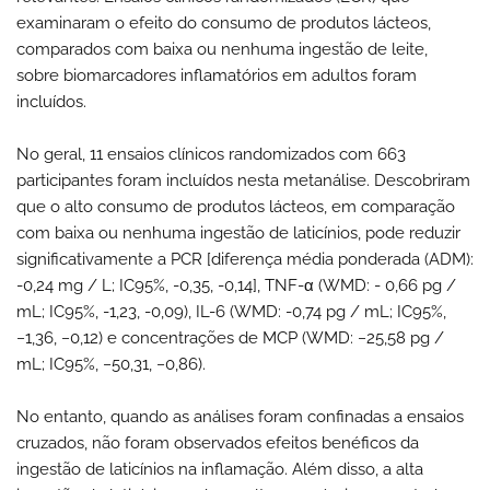
examinaram o efeito do consumo de produtos lácteos,
comparados com baixa ou nenhuma ingestão de leite,
sobre biomarcadores inflamatórios em adultos foram
incluídos.
No geral, 11 ensaios clínicos randomizados com 663
participantes foram incluídos nesta metanálise. Descobriram
que o alto consumo de produtos lácteos, em comparação
com baixa ou nenhuma ingestão de laticínios, pode reduzir
significativamente a PCR [diferença média ponderada (ADM):
-0,24 mg / L; IC95%, -0,35, -0,14], TNF-α (WMD: - 0,66 pg /
mL; IC95%, -1,23, -0,09), IL-6 (WMD: -0,74 pg / mL; IC95%,
−1,36, −0,12) e concentrações de MCP (WMD: −25,58 pg /
mL; IC95%, −50,31, −0,86).
No entanto, quando as análises foram confinadas a ensaios
cruzados, não foram observados efeitos benéficos da
ingestão de laticínios na inflamação. Além disso, a alta