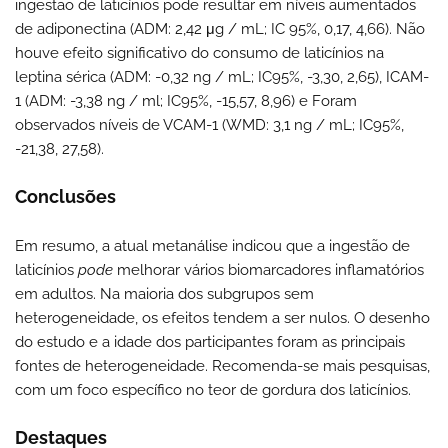
ingestão de laticínios pode resultar em níveis aumentados
de adiponectina (ADM: 2,42 μg / mL; IC 95%, 0,17, 4,66). Não
houve efeito significativo do consumo de laticínios na
leptina sérica (ADM: -0,32 ng / mL; IC95%, -3,30, 2,65), ICAM-
1 (ADM: -3,38 ng / ml; IC95%, -15,57, 8,96) e Foram
observados níveis de VCAM-1 (WMD: 3,1 ng / mL; IC95%,
-21,38, 27,58).
Conclusões
Em resumo, a atual metanálise indicou que a ingestão de
laticínios
pode
melhorar vários biomarcadores inflamatórios
em adultos. Na maioria dos subgrupos sem
heterogeneidade, os efeitos tendem a ser nulos. O desenho
do estudo e a idade dos participantes foram as principais
fontes de heterogeneidade. Recomenda-se mais pesquisas,
com um foco específico no teor de gordura dos laticínios.
Destaques