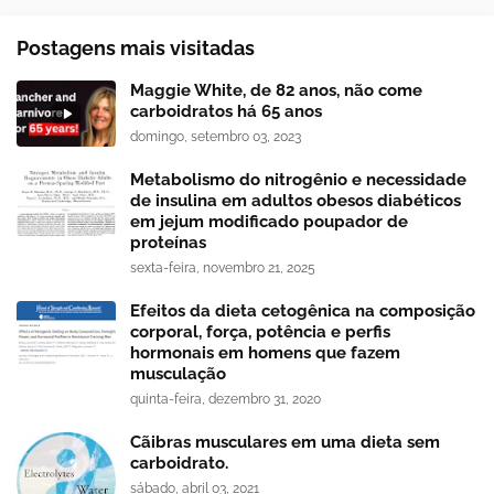
Postagens mais visitadas
Maggie White, de 82 anos, não come
carboidratos há 65 anos
domingo, setembro 03, 2023
Metabolismo do nitrogênio e necessidade
de insulina em adultos obesos diabéticos
em jejum modificado poupador de
proteínas
sexta-feira, novembro 21, 2025
Efeitos da dieta cetogênica na composição
corporal, força, potência e perfis
hormonais em homens que fazem
musculação
quinta-feira, dezembro 31, 2020
Cãibras musculares em uma dieta sem
carboidrato.
sábado, abril 03, 2021