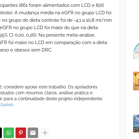
ticipantes (861 foram alimentados com LCD e 826
ntrole). A mudança média na eGFR no grupo LCD foi
 no grupo de dieta controle foi de -4,1 a 10,8 ml/min
 eGFR no grupo LCD foi maior do que na dieta
95% CI 0,00, 0,26). Na presente meta-análise,
GFR foi maior no LCD em comparação com a dieta
epeso e obesos sem DRC.
cê, considere apoiar este trabalho. Os apoiadores
tudos com resumos claros, análise prática e
uir para a continuidade deste projeto independente.
lusivo.