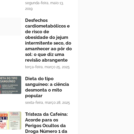
segunda-feira, maio 13,
2019
Desfechos
cardiometabólicos e
de risco de
obesidade do jejum
intermitente seco, do
amanhecer ao pôr do
sol: o que diz uma
revisão abrangente
terça-feira, março 25, 2025
Dieta do tipo
sanguíneo: a ciência
desmonta o mito
popular
sexta-feira, março 28, 2025
Tristeza da Cafeína:
Acorde para os
Perigos Ocultos da
Droga Número 1 da