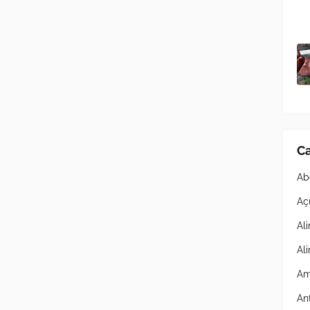
Ca
Ab
Aç
Al
Al
Am
An