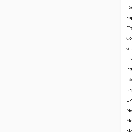
Ex
Ex
Fí
Go
Gr
Hi
Im
Int
Je
Liv
Me
Me
Me