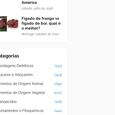
América
sábado, julho 25, 2026
Fígado de frango vs
fígado de boi: qual é
o melhor?
domingo, outubro 18, 2020
tegorias
ordagens Dietéticas
(143)
úcares e Adoçantes
(153)
imentos de Origem Animal
(794)
imentos de Origem Vegetal
(100)
inoácidos
(116)
tinutrientes e Fitoquímicos
(144)