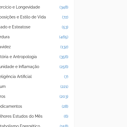
ercício e Longevidade
(348)
posições e Estilo de Vida
(72)
gado e Esteatose
(53)
rdura
(465)
avidez
(132)
stória e Antropologia
(356)
unidade e Inflamação
(256)
eligência Artificial
(7)
jum
(221)
ros
(203)
dicamentos
(28)
lhores Estudos do Mês
(6)
tabolismo Energético
(158)