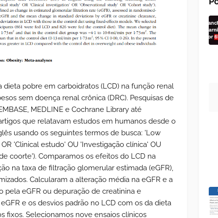
Po
da dieta pobre em carboidratos (LCD) na função renal
esos sem doença renal crônica (DRC). Pesquisas de
o EMBASE, MEDLINE e Cochrane Library até
artigos que relatavam estudos em humanos desde o
glês usando os seguintes termos de busca: 'Low
l' OR 'Clinical estudo' OU 'Investigação clínica' OU
 de coorte'). Comparamos os efeitos do LCD na
ção na taxa de filtração glomerular estimada (eGFR),
omizados. Calcularam a alteração média na eGFR e a
o pela eGFR ou depuração de creatinina e
eGFR e os desvios padrão no LCD com os da dieta
s fixos. Selecionamos nove ensaios clínicos