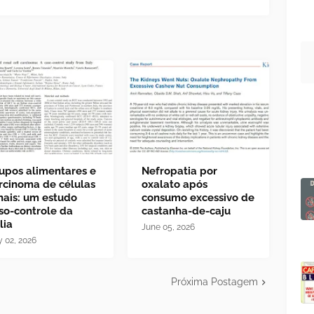
upos alimentares e
Nefropatia por
rcinoma de células
oxalato após
nais: um estudo
consumo excessivo de
so-controle da
castanha-de-caju
lia
June 05, 2026
y 02, 2026
Próxima Postagem