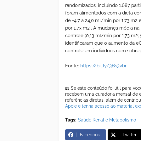
randomizados, incluindo 1.687 par
foram alimentados com a dieta co
de -4,7 a 24,0 ml/min por 1,73 m2 e
por 1,73 m2 . A mudança média na
controle (0,13 ml/min por 1,73 m2; 
identificaram que o aumento da e
controle em indivíduos com sobr
Fonte:
https://bit.ly/3Bs3vbr
📖 Se este conteúdo foi útil para vo
recebem uma curadoria mensal de es
referências diretas, além de contrib
Apoie e tenha acesso ao material exc
Tags:
Saúde Renal e Metabolismo
Facebook
Twitter