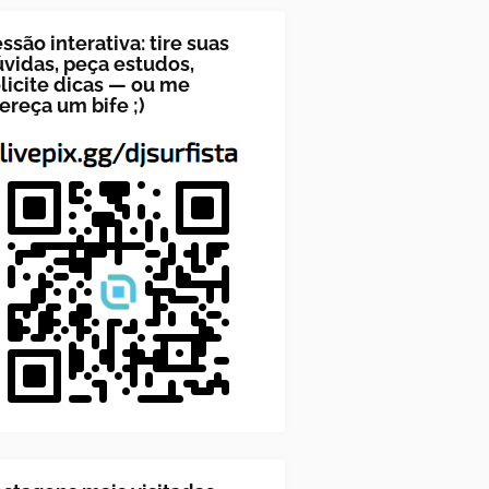
ssão interativa: tire suas
vidas, peça estudos,
licite dicas — ou me
ereça um bife ;)