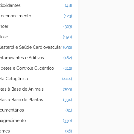
tioxidantes
(48)
toconhecimento
(123)
ncer
(323)
tose
(150)
lesterol e Saúde Cardiovascular
(632)
ntaminantes e Aditivos
(182)
abetes e Controle Glicêmico
(612)
eta Cetogênica
(404)
etas à Base de Animais
(399)
etas à Base de Plantas
(334)
cumentários
(51)
agrecimento
(330)
ames
(36)