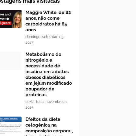
stagens mais visitadas
Maggie White, de 82
anos, não come
carboidratos há 65
anos
domingo, setembro 03,
2023
Metabolismo do
nitrogênio e
necessidade de
insulina em adultos
obesos diabéticos
em jejum modificado
poupador de
proteínas
sexta-feira, novembro 21,
2025
Efeitos da dieta
cetogênica na
composição corporal,