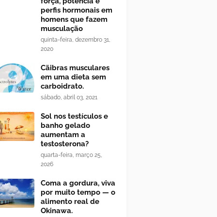
força, potência e
perfis hormonais em
homens que fazem
musculação
quinta-feira, dezembro 31,
2020
Cãibras musculares
em uma dieta sem
carboidrato.
sábado, abril 03, 2021
Sol nos testículos e
banho gelado
aumentam a
testosterona?
quarta-feira, março 25,
2026
Coma a gordura, viva
por muito tempo — o
alimento real de
Okinawa.