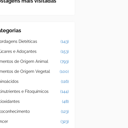
stagens mais visitadas
tegorias
ordagens Dietéticas
(143)
úcares e Adoçantes
(153)
imentos de Origem Animal
(793)
imentos de Origem Vegetal
(100)
inoácidos
(116)
tinutrientes e Fitoquímicos
(144)
tioxidantes
(48)
toconhecimento
(123)
ncer
(323)