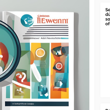
Se
dú
so
of