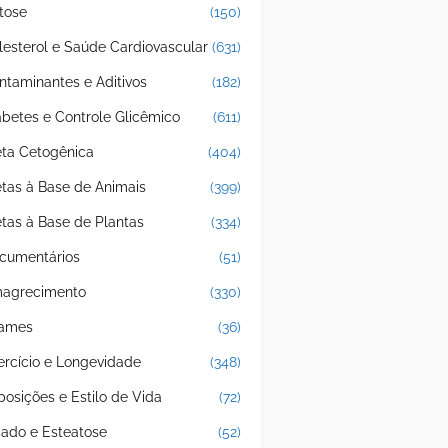
tose
(150)
lesterol e Saúde Cardiovascular
(631)
ntaminantes e Aditivos
(182)
abetes e Controle Glicêmico
(611)
eta Cetogênica
(404)
etas à Base de Animais
(399)
etas à Base de Plantas
(334)
cumentários
(51)
agrecimento
(330)
ames
(36)
ercício e Longevidade
(348)
posições e Estilo de Vida
(72)
gado e Esteatose
(52)