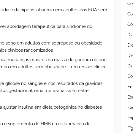
Ce
 média e da hiperinsulinemia em adultos dos EUA sem
Co
Co
vel abordagem terapêutica para síndrome do
Di
e no sono em adultos com sobrepeso ou obesidade:
Di
ios clínicos randomizados
Di
voca mudanças maiores na massa de gordura do que
Di
empo em adultos sem obesidade – um ensaio clínico
Do
 de glicose no sangue e nos resultados da gravidez
Em
tus gestacional: uma meta-análise e meta-
Ex
ajustar insulina em dieta cetogênica no diabetes
Ex
Ex
ncia e suplemento de HMB na recuperação de
Fí