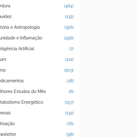
rdura
(464)
avidez
(132)
stória e Antropologia
(356)
unidade e Inflamação
(256)
eligência Artificial
(7)
jum
(221)
ros
(203)
dicamentos
(28)
lhores Estudos do Mês
(6)
tabolismo Energético
(157)
nerais
(132)
tivação
(76)
wsletter
(98)