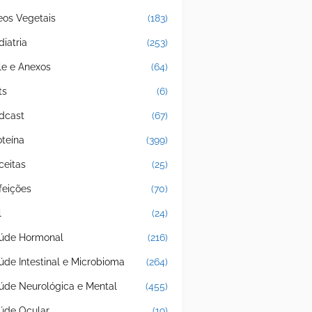
eos Vegetais
(183)
diatria
(253)
le e Anexos
(64)
ts
(6)
dcast
(67)
oteína
(399)
ceitas
(25)
feições
(70)
l
(24)
úde Hormonal
(216)
úde Intestinal e Microbioma
(264)
úde Neurológica e Mental
(455)
úde Ocular
(19)