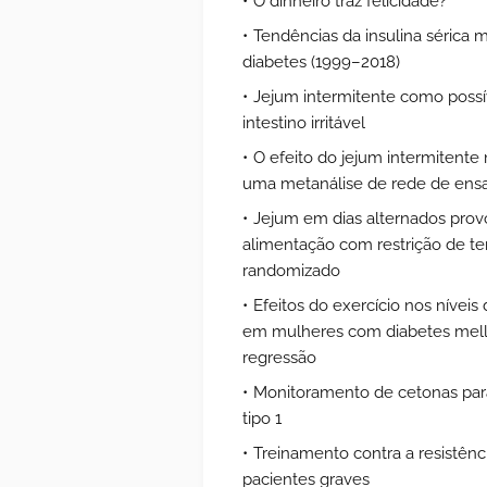
O dinheiro traz felicidade?
Tendências da insulina sérica
diabetes (1999–2018)
Jejum intermitente como possí
intestino irritável
O efeito do jejum intermitent
uma metanálise de rede de ensa
Jejum em dias alternados pro
alimentação com restrição de t
randomizado
Efeitos do exercício nos níveis
em mulheres com diabetes melli
regressão
Monitoramento de cetonas para 
tipo 1
Treinamento contra a resistê
pacientes graves