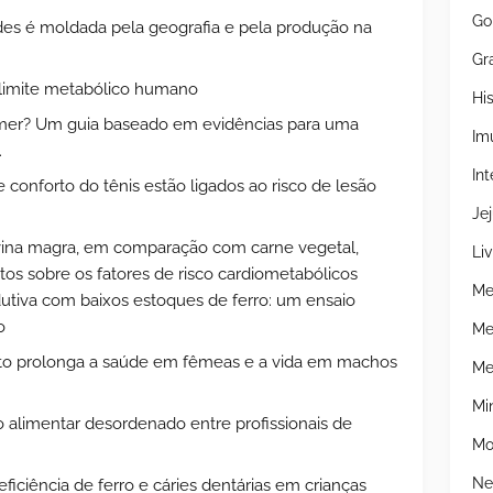
Go
es é moldada pela geografia e pela produção na
Gr
o limite metabólico humano
Hi
er? Um guia baseado em evidências para uma
Im
.
Int
onforto do tênis estão ligados ao risco de lesão
Je
vina magra, em comparação com carne vegetal,
Liv
os sobre os fatores de risco cardiometabólicos
Me
utiva com baixos estoques de ferro: um ensaio
o
Me
ito prolonga a saúde em fêmeas e a vida em machos
Me
Mi
alimentar desordenado entre profissionais de
Mo
Ne
ficiência de ferro e cáries dentárias em crianças