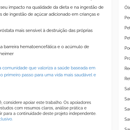
seu impacto na qualidade da dieta e na ingestão de
Ól
is de ingestão de açúcar adicionado em crianças e
Pe
Pe
óstata mais sensível à destruição das próprias
Pe
ela barreira hematoencefálica e o acúmulo de
Po
zheimer
Pr
ma comunidade que valoriza a saúde baseada em
Re
 o primeiro passo para uma vida mais saudável e
Re
Sa
Sa
cê, considere apoiar este trabalho. Os apoiadores
tudos com resumos claros, análise prática e
Sa
uir para a continuidade deste projeto independente.
lusivo.
Sa
Sa