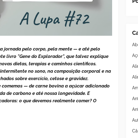
Po
Ca
Ab
 jornada pelo corpo, pela mente — e até pelo
Aç
 livro "Gene do Explorador", que talvez explique
ovas dietas, terapias e caminhos científicos.
Al
intermitente no sono, na composição corporal e na
Al
hados sobre exercício, cetose e gravidez.
 comemos — de carne bovina a açúcar adicionado
Am
a de carbono e até nossa longevidade. E
An
cadoras: o que devemos realmente comer? O
An
Au
Câ