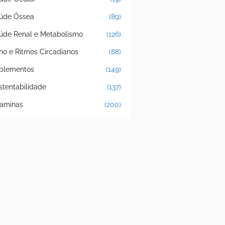
úde Óssea
(89)
úde Renal e Metabolismo
(126)
no e Ritmos Circadianos
(88)
plementos
(149)
stentabilidade
(137)
taminas
(200)