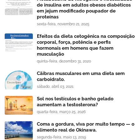
de insulina em adultos obesos diabéticos
em jejum modificado poupador de
proteínas
sexta-feira, novembro 21, 2025
Efeitos da dieta cetogênica na composição
corporal, força, potência e perfis
hormonais em homens que fazem
musculação
quinta-feira, dezembro 31, 2020
Cãibras musculares em uma dieta sem
carboidrato.
sábado, abril 03, 2021
Sol nos testículos e banho gelado
aumentam a testosterona?
quarta-feira, março 25, 2026
Coma a gordura, viva por muito tempo — o
alimento real de Okinawa.
segunda-feira, maio 13, 2019