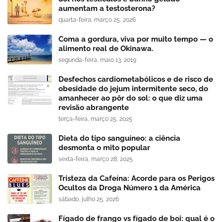
aumentam a testosterona?
quarta-feira, março 25, 2026
Coma a gordura, viva por muito tempo — o
alimento real de Okinawa.
segunda-feira, maio 13, 2019
Desfechos cardiometabólicos e de risco de
obesidade do jejum intermitente seco, do
amanhecer ao pôr do sol: o que diz uma
revisão abrangente
terça-feira, março 25, 2025
Dieta do tipo sanguíneo: a ciência
desmonta o mito popular
sexta-feira, março 28, 2025
Tristeza da Cafeína: Acorde para os Perigos
Ocultos da Droga Número 1 da América
sábado, julho 25, 2026
Fígado de frango vs fígado de boi: qual é o