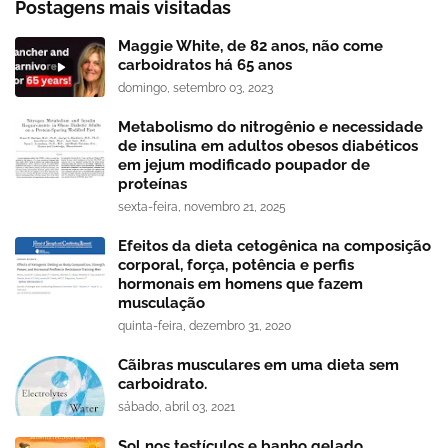
Postagens mais visitadas
Maggie White, de 82 anos, não come
carboidratos há 65 anos
domingo, setembro 03, 2023
Metabolismo do nitrogênio e necessidade
de insulina em adultos obesos diabéticos
em jejum modificado poupador de
proteínas
sexta-feira, novembro 21, 2025
Efeitos da dieta cetogênica na composição
corporal, força, potência e perfis
hormonais em homens que fazem
musculação
quinta-feira, dezembro 31, 2020
Cãibras musculares em uma dieta sem
carboidrato.
sábado, abril 03, 2021
Sol nos testículos e banho gelado