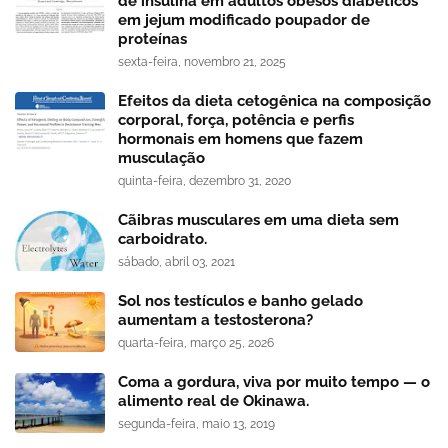
de insulina em adultos obesos diabéticos
em jejum modificado poupador de
proteínas
sexta-feira, novembro 21, 2025
Efeitos da dieta cetogênica na composição
corporal, força, potência e perfis
hormonais em homens que fazem
musculação
quinta-feira, dezembro 31, 2020
Cãibras musculares em uma dieta sem
carboidrato.
sábado, abril 03, 2021
Sol nos testículos e banho gelado
aumentam a testosterona?
quarta-feira, março 25, 2026
Coma a gordura, viva por muito tempo — o
alimento real de Okinawa.
segunda-feira, maio 13, 2019