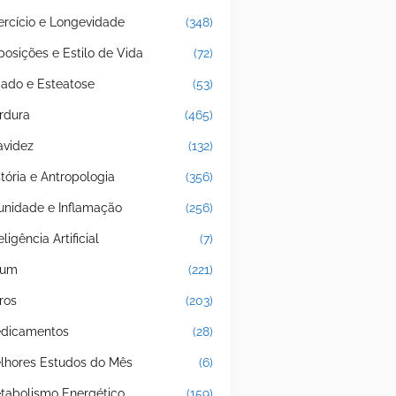
ercício e Longevidade
(348)
posições e Estilo de Vida
(72)
gado e Esteatose
(53)
rdura
(465)
avidez
(132)
stória e Antropologia
(356)
unidade e Inflamação
(256)
eligência Artificial
(7)
jum
(221)
ros
(203)
dicamentos
(28)
lhores Estudos do Mês
(6)
tabolismo Energético
(159)