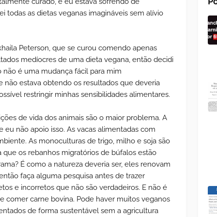
Po
otalmente curado, e eu estava sofrendo de
ei todas as dietas veganas imagináveis sem alívio
ikhaila Peterson, que se curou comendo apenas
ltados medíocres de uma dieta vegana, então decidi
sso não é uma mudança fácil para mim
não estava obtendo os resultados que deveria
ssível restringir minhas sensibilidades alimentares.
dições de vida dos animais são o maior problema. A
l e eu não apoio isso. As vacas alimentadas com
biente. As monoculturas de trigo, milho e soja são
a que os rebanhos migratórios de búfalos estão
ma? É como a natureza deveria ser, eles renovam
então faça alguma pesquisa antes de trazer
tos e incorretos que não são verdadeiros. E não é
se comer carne bovina. Pode haver muitos veganos
ntados de forma sustentável sem a agricultura