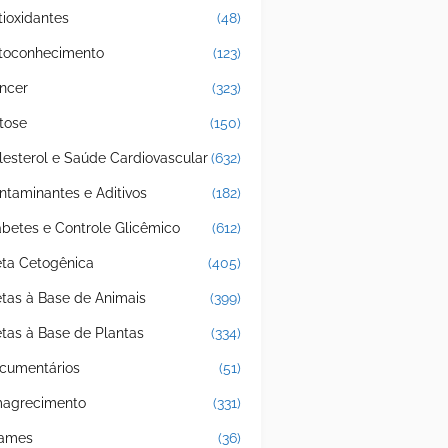
tioxidantes
(48)
toconhecimento
(123)
ncer
(323)
tose
(150)
lesterol e Saúde Cardiovascular
(632)
ntaminantes e Aditivos
(182)
abetes e Controle Glicêmico
(612)
eta Cetogênica
(405)
etas à Base de Animais
(399)
etas à Base de Plantas
(334)
cumentários
(51)
agrecimento
(331)
ames
(36)