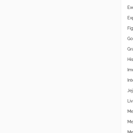
Ex
Ex
Fí
Go
Gr
Hi
Im
Int
Je
Liv
Me
Me
Me