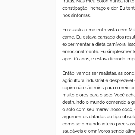
frutas. Mas meu cólon nunca foi t
constipação, inchaço e dor. Eu tent
nos sintomas.
Eu assisti a uma entrevista com M
carne. Eu estava cansado dos resu
experimentar a dieta carnívora. I
emocionalmente. Eu simplesmente 
após 10 anos, e estava ficando impo
Então, vamos ser realistas, as con
agricultura industrial é desprezíve
capim não são ruins para o meio am
muito piores para o solo. Você ach
destruindo o mundo comendo a gra
o solo com seu maravilhoso cocô, 
argumentos datados do tipo obsole
como se o mundo inteiro precisas
saudáveis e omnívoros sendo alime