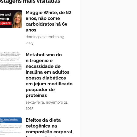
stagens mais visitadas
Maggie White, de 82
anos, não come
carboidratos há 65
anos
domingo, setembro 03,
2023
Metabolismo do
nitrogênio e
necessidade de
insulina em adultos
obesos diabéticos
em jejum modificado
poupador de
proteínas
sexta-feira, novembro 21,
2025
Efeitos da dieta
cetogênica na
composição corporal,