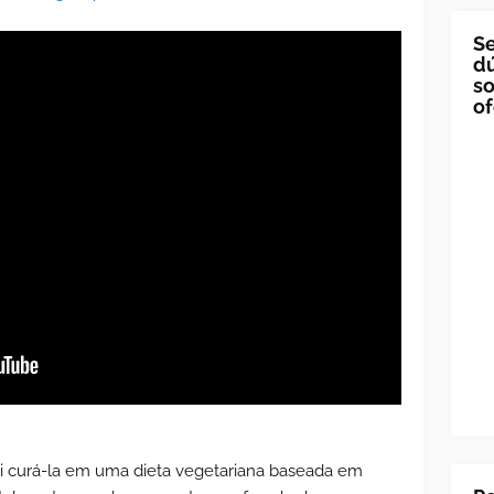
Se
dú
so
of
gui curá-la em uma dieta vegetariana baseada em