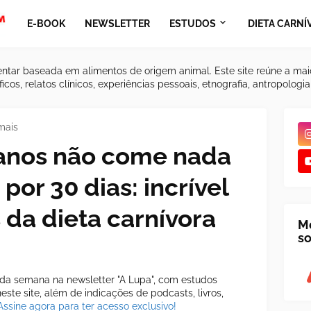
E-BOOK
NEWSLETTER
ESTUDOS
DIETA CARNÍ
ntar baseada em alimentos de origem animal. Este site reúne a mai
icos, relatos clínicos, experiências pessoais, etnografia, antropologi
mais
anos não come nada
por 30 dias: incrível
 da dieta carnívora
M
so
a semana na newsletter "A Lupa", com estudos
ste site, além de indicações de podcasts, livros,
Assine agora para ter acesso exclusivo!