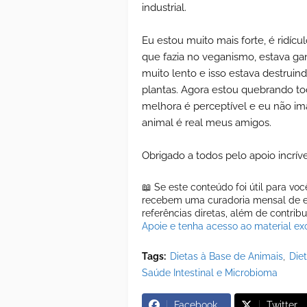
industrial.
Eu estou muito mais forte, é ridíc
que fazia no veganismo, estava g
muito lento e isso estava destruin
plantas. Agora estou quebrando to
melhora é perceptível e eu não ima
animal é real meus amigos.
Obrigado a todos pelo apoio incrív
📖 Se este conteúdo foi útil para vo
recebem uma curadoria mensal de es
referências diretas, além de contrib
Apoie e tenha acesso ao material exc
Tags:
Dietas à Base de Animais
Die
Saúde Intestinal e Microbioma
Facebook
Twitter