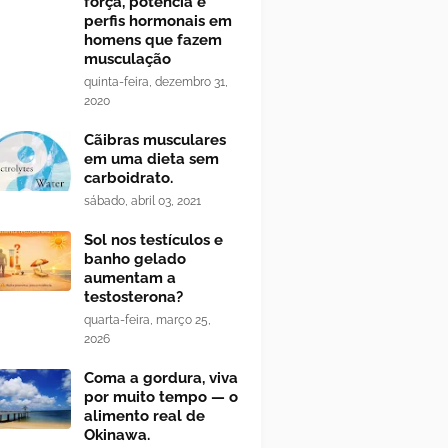
força, potência e
perfis hormonais em
homens que fazem
musculação
quinta-feira, dezembro 31,
2020
Cãibras musculares
em uma dieta sem
carboidrato.
sábado, abril 03, 2021
Sol nos testículos e
banho gelado
aumentam a
testosterona?
quarta-feira, março 25,
2026
Coma a gordura, viva
por muito tempo — o
alimento real de
Okinawa.