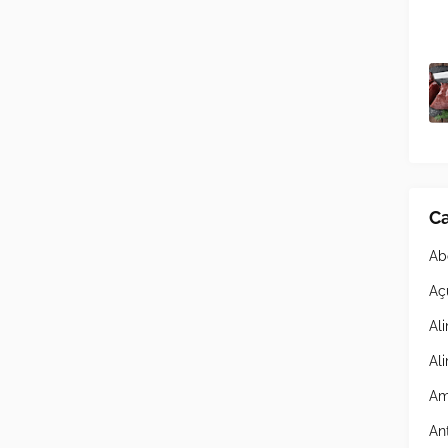
Ca
Ab
Aç
Al
Al
Am
An