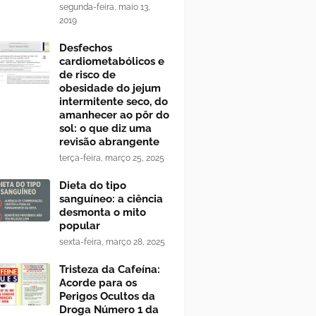
segunda-feira, maio 13,
2019
Desfechos
cardiometabólicos e
de risco de
obesidade do jejum
intermitente seco, do
amanhecer ao pôr do
sol: o que diz uma
revisão abrangente
terça-feira, março 25, 2025
Dieta do tipo
sanguíneo: a ciência
desmonta o mito
popular
sexta-feira, março 28, 2025
Tristeza da Cafeína:
Acorde para os
Perigos Ocultos da
Droga Número 1 da