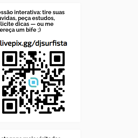
ssão interativa: tire suas
vidas, peça estudos,
licite dicas — ou me
ereça um bife ;)