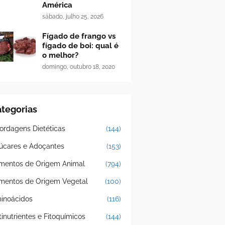
América
sábado, julho 25, 2026
Fígado de frango vs
fígado de boi: qual é
o melhor?
domingo, outubro 18, 2020
tegorias
ordagens Dietéticas
(144)
úcares e Adoçantes
(153)
imentos de Origem Animal
(794)
imentos de Origem Vegetal
(100)
inoácidos
(116)
tinutrientes e Fitoquímicos
(144)