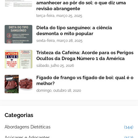
amanhecer ao pôr do sol: o que diz uma
revisão abrangente
terça-feira, março 25, 2025
Dieta do tipo sanguíneo: a ciência
desmonta o mito popular
sexta-feira, março 28, 2025
Tristeza da Cafeína: Acorde para os Perigos
Ocultos da Droga Número 1 da América
sábado, julho 25, 2026
Fígado de frango vs fígado de boi: qual é o
melhor?
domingo, outubro 18, 2020
Categorias
Abordagens Dietéticas
(144)
Açúcares e Adoçantes
(153)