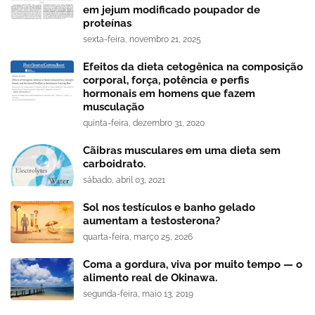
em jejum modificado poupador de
proteínas
sexta-feira, novembro 21, 2025
Efeitos da dieta cetogênica na composição
corporal, força, potência e perfis
hormonais em homens que fazem
musculação
quinta-feira, dezembro 31, 2020
Cãibras musculares em uma dieta sem
carboidrato.
sábado, abril 03, 2021
Sol nos testículos e banho gelado
aumentam a testosterona?
quarta-feira, março 25, 2026
Coma a gordura, viva por muito tempo — o
alimento real de Okinawa.
segunda-feira, maio 13, 2019