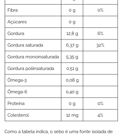
Fibra
0 g
0%
Açúcares
0 g
Gordura
12,8 g
6%
Gordura saturada
6,37 g
32%
Gordura monoinsaturada
5,35 g
Gordura poliinsaturada
0,51 g
Ômega-3
0,08 g
Ômega-6
0,40 g
Proteína
0 g
0%
Colesterol
12 mg
4%
Como a tabela indica, o sebo é uma fonte isolada de