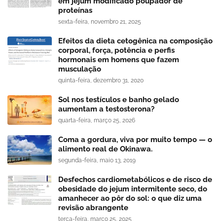
em jejum modificado poupador de
proteínas
sexta-feira, novembro 21, 2025
Efeitos da dieta cetogênica na composição
corporal, força, potência e perfis
hormonais em homens que fazem
musculação
quinta-feira, dezembro 31, 2020
Sol nos testículos e banho gelado
aumentam a testosterona?
quarta-feira, março 25, 2026
Coma a gordura, viva por muito tempo — o
alimento real de Okinawa.
segunda-feira, maio 13, 2019
Desfechos cardiometabólicos e de risco de
obesidade do jejum intermitente seco, do
amanhecer ao pôr do sol: o que diz uma
revisão abrangente
terça-feira, março 25, 2025