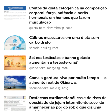
Efeitos da dieta cetogênica na composição
corporal, força, potência e perfis
hormonais em homens que fazem
musculação
quinta-feira, dezembro 31, 2020
Cãibras musculares em uma dieta sem
carboidrato.
sábado, abril 03, 2021
Sol nos testículos e banho gelado
aumentam a testosterona?
quarta-feira, março 25, 2026
Coma a gordura, viva por muito tempo — o
alimento real de Okinawa.
segunda-feira, maio 13, 2019
Desfechos cardiometabólicos e de risco de
obesidade do jejum intermitente seco, do
amanhecer ao pôr do sol: o que diz uma