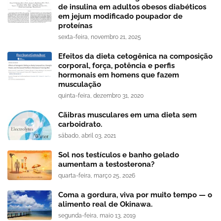
de insulina em adultos obesos diabéticos
em jejum modificado poupador de
proteínas
sexta-feira, novembro 21, 2025
Efeitos da dieta cetogênica na composição
corporal, força, potência e perfis
hormonais em homens que fazem
musculação
quinta-feira, dezembro 31, 2020
Cãibras musculares em uma dieta sem
carboidrato.
sábado, abril 03, 2021
Sol nos testículos e banho gelado
aumentam a testosterona?
quarta-feira, março 25, 2026
Coma a gordura, viva por muito tempo — o
alimento real de Okinawa.
segunda-feira, maio 13, 2019