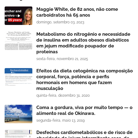
Maggie White, de 82 anos, não come
carboidratos há 65 anos
domingo, setembro 03, 2023
Metabolismo do nitrogênio e necessidade
de insulina em adultos obesos diabéticos
em jejum modificado poupador de
proteínas
sexta-feira, novembro 21, 2025
Efeitos da dieta cetogênica na composição
corporal, força, potência e perfis
hormonais em homens que fazem
musculação
quinta-feira, dezembro 31, 2020
Coma a gordura, viva por muito tempo — o
alimento real de Okinawa.
segunda-feira, maio 13, 2019
Desfechos cardiometabólicos e de risco de