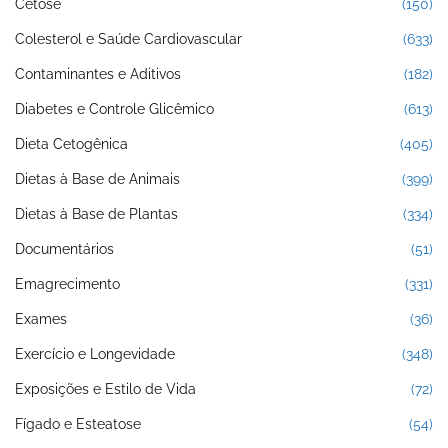
Cetose
(150)
Colesterol e Saúde Cardiovascular
(633)
Contaminantes e Aditivos
(182)
Diabetes e Controle Glicêmico
(613)
Dieta Cetogênica
(405)
Dietas à Base de Animais
(399)
Dietas à Base de Plantas
(334)
Documentários
(51)
Emagrecimento
(331)
Exames
(36)
Exercício e Longevidade
(348)
Exposições e Estilo de Vida
(72)
Fígado e Esteatose
(54)