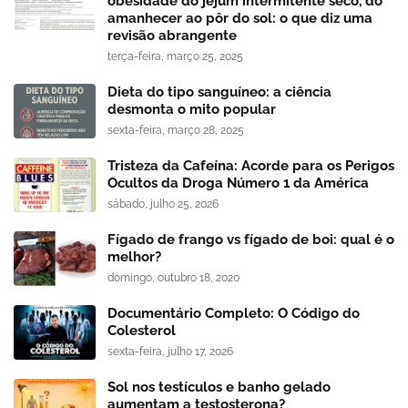
obesidade do jejum intermitente seco, do
amanhecer ao pôr do sol: o que diz uma
revisão abrangente
terça-feira, março 25, 2025
Dieta do tipo sanguíneo: a ciência
desmonta o mito popular
sexta-feira, março 28, 2025
Tristeza da Cafeína: Acorde para os Perigos
Ocultos da Droga Número 1 da América
sábado, julho 25, 2026
Fígado de frango vs fígado de boi: qual é o
melhor?
domingo, outubro 18, 2020
Documentário Completo: O Código do
Colesterol
sexta-feira, julho 17, 2026
Sol nos testículos e banho gelado
aumentam a testosterona?