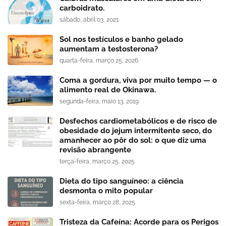
carboidrato.
sábado, abril 03, 2021
Sol nos testículos e banho gelado
aumentam a testosterona?
quarta-feira, março 25, 2026
Coma a gordura, viva por muito tempo — o
alimento real de Okinawa.
segunda-feira, maio 13, 2019
Desfechos cardiometabólicos e de risco de
obesidade do jejum intermitente seco, do
amanhecer ao pôr do sol: o que diz uma
revisão abrangente
terça-feira, março 25, 2025
Dieta do tipo sanguíneo: a ciência
desmonta o mito popular
sexta-feira, março 28, 2025
Tristeza da Cafeína: Acorde para os Perigos