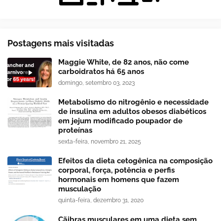
Postagens mais visitadas
Maggie White, de 82 anos, não come
carboidratos há 65 anos
domingo, setembro 03, 2023
Metabolismo do nitrogênio e necessidade
de insulina em adultos obesos diabéticos
em jejum modificado poupador de
proteínas
sexta-feira, novembro 21, 2025
Efeitos da dieta cetogênica na composição
corporal, força, potência e perfis
hormonais em homens que fazem
musculação
quinta-feira, dezembro 31, 2020
Cãibras musculares em uma dieta sem