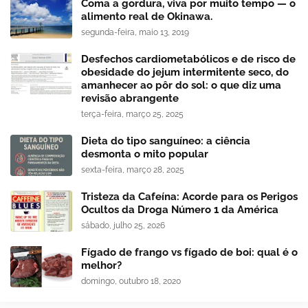
Coma a gordura, viva por muito tempo — o
alimento real de Okinawa.
segunda-feira, maio 13, 2019
Desfechos cardiometabólicos e de risco de
obesidade do jejum intermitente seco, do
amanhecer ao pôr do sol: o que diz uma
revisão abrangente
terça-feira, março 25, 2025
Dieta do tipo sanguíneo: a ciência
desmonta o mito popular
sexta-feira, março 28, 2025
Tristeza da Cafeína: Acorde para os Perigos
Ocultos da Droga Número 1 da América
sábado, julho 25, 2026
Fígado de frango vs fígado de boi: qual é o
melhor?
domingo, outubro 18, 2020