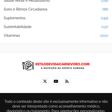
Saúde Renal e Metabolismo
(126)
Sono e Ritmos Circadianos
(88)
Suplementos
(149)
Sustentabilidade
(137)
Vitaminas
(200)
Todo o conteúdo deste site é exclusivamente informativo e não
deve ser interpretado como aconselhamento médico,
diagnóstico ou tratamento. Para orientações personalizadas,