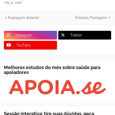
July 31, 2026
Postagem Anterior
Próxima Postagem
Instagram
Twitter
YouTube
Melhores estudos do mês sobre saúde para
apoiadores
Sessão interativa: tire suas dúvidas, peça