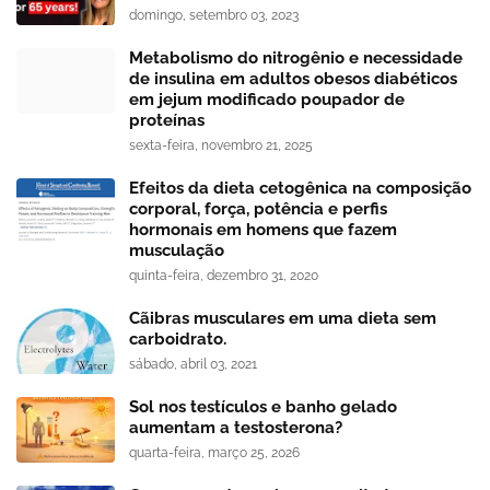
domingo, setembro 03, 2023
Metabolismo do nitrogênio e necessidade
de insulina em adultos obesos diabéticos
em jejum modificado poupador de
proteínas
sexta-feira, novembro 21, 2025
Efeitos da dieta cetogênica na composição
corporal, força, potência e perfis
hormonais em homens que fazem
musculação
quinta-feira, dezembro 31, 2020
Cãibras musculares em uma dieta sem
carboidrato.
sábado, abril 03, 2021
Sol nos testículos e banho gelado
aumentam a testosterona?
quarta-feira, março 25, 2026