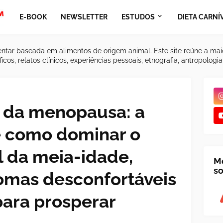
E-BOOK
NEWSLETTER
ESTUDOS
DIETA CARNÍ
ntar baseada em alimentos de origem animal. Este site reúne a mai
icos, relatos clínicos, experiências pessoais, etnografia, antropologi
 da menopausa: a
e como dominar o
 da meia-idade,
M
so
omas desconfortáveis ​​
para prosperar