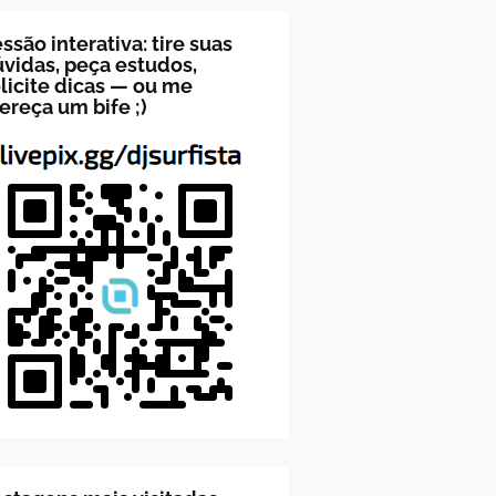
ssão interativa: tire suas
vidas, peça estudos,
licite dicas — ou me
ereça um bife ;)