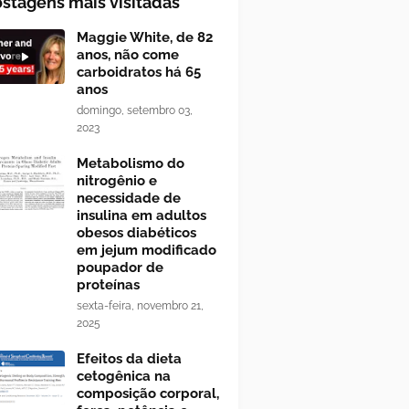
stagens mais visitadas
Maggie White, de 82
anos, não come
carboidratos há 65
anos
domingo, setembro 03,
2023
Metabolismo do
nitrogênio e
necessidade de
insulina em adultos
obesos diabéticos
em jejum modificado
poupador de
proteínas
sexta-feira, novembro 21,
2025
Efeitos da dieta
cetogênica na
composição corporal,