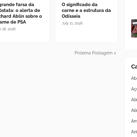
grande farsa da
O significado da
óstata: o alerta de
carne e a estrutura da
chard Ablin sobre o
Odisseia
ame de PSA
July 11, 2026
y 18, 2026
Próxima Postagem
Ca
Ab
Aç
Al
Al
Am
An