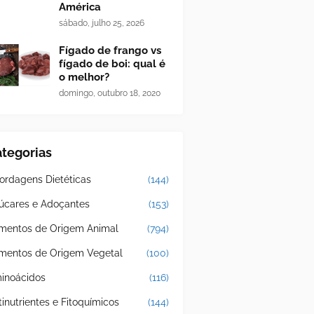
América
sábado, julho 25, 2026
Fígado de frango vs
fígado de boi: qual é
o melhor?
domingo, outubro 18, 2020
tegorias
ordagens Dietéticas
(144)
úcares e Adoçantes
(153)
imentos de Origem Animal
(794)
imentos de Origem Vegetal
(100)
inoácidos
(116)
tinutrientes e Fitoquímicos
(144)