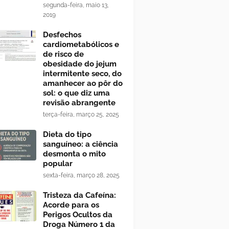
segunda-feira, maio 13,
2019
Desfechos
cardiometabólicos e
de risco de
obesidade do jejum
intermitente seco, do
amanhecer ao pôr do
sol: o que diz uma
revisão abrangente
terça-feira, março 25, 2025
Dieta do tipo
sanguíneo: a ciência
desmonta o mito
popular
sexta-feira, março 28, 2025
Tristeza da Cafeína:
Acorde para os
Perigos Ocultos da
Droga Número 1 da