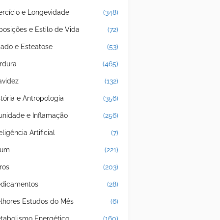
ercício e Longevidade
(348)
posições e Estilo de Vida
(72)
gado e Esteatose
(53)
rdura
(465)
avidez
(132)
stória e Antropologia
(356)
unidade e Inflamação
(256)
eligência Artificial
(7)
jum
(221)
ros
(203)
dicamentos
(28)
lhores Estudos do Mês
(6)
tabolismo Energético
(160)