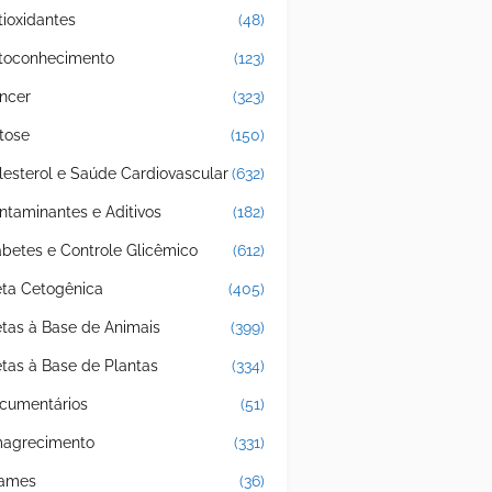
tioxidantes
(48)
toconhecimento
(123)
ncer
(323)
tose
(150)
lesterol e Saúde Cardiovascular
(632)
ntaminantes e Aditivos
(182)
abetes e Controle Glicêmico
(612)
eta Cetogênica
(405)
etas à Base de Animais
(399)
etas à Base de Plantas
(334)
cumentários
(51)
agrecimento
(331)
ames
(36)