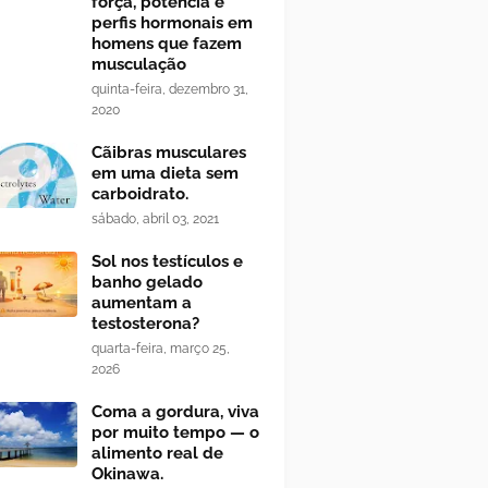
força, potência e
perfis hormonais em
homens que fazem
musculação
quinta-feira, dezembro 31,
2020
Cãibras musculares
em uma dieta sem
carboidrato.
sábado, abril 03, 2021
Sol nos testículos e
banho gelado
aumentam a
testosterona?
quarta-feira, março 25,
2026
Coma a gordura, viva
por muito tempo — o
alimento real de
Okinawa.