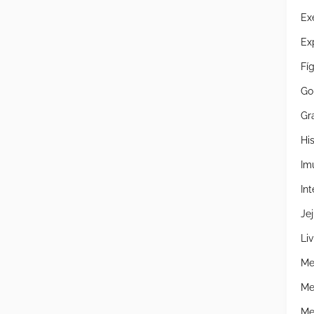
Ex
Ex
Fí
Go
Gr
Hi
Im
Int
Je
Liv
Me
Me
Me