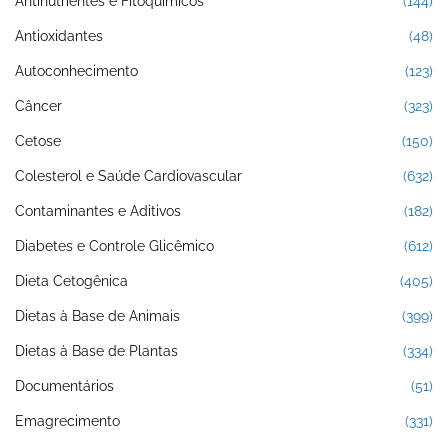
Antinutrientes e Fitoquímicos
(144)
Antioxidantes
(48)
Autoconhecimento
(123)
Câncer
(323)
Cetose
(150)
Colesterol e Saúde Cardiovascular
(632)
Contaminantes e Aditivos
(182)
Diabetes e Controle Glicêmico
(612)
Dieta Cetogênica
(405)
Dietas à Base de Animais
(399)
Dietas à Base de Plantas
(334)
Documentários
(51)
Emagrecimento
(331)