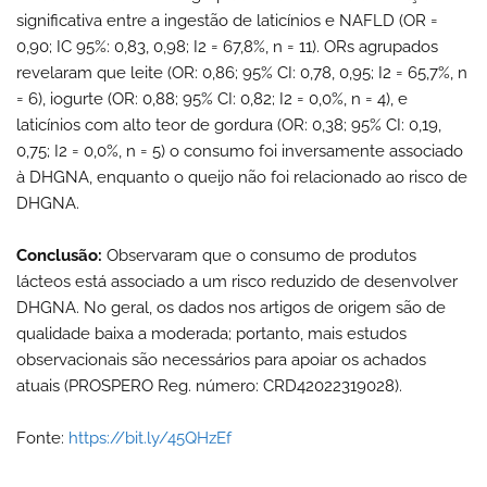
significativa entre a ingestão de laticínios e NAFLD (OR =
0,90; IC 95%: 0,83, 0,98; I2 = 67,8%, n = 11). ORs agrupados
revelaram que leite (OR: 0,86; 95% CI: 0,78, 0,95; I2 = 65,7%, n
= 6), iogurte (OR: 0,88; 95% CI: 0,82; I2 = 0,0%, n = 4), e
laticínios com alto teor de gordura (OR: 0,38; 95% CI: 0,19,
0,75; I2 = 0,0%, n = 5) o consumo foi inversamente associado
à DHGNA, enquanto o queijo não foi relacionado ao risco de
DHGNA.
Conclusão:
Observaram que o consumo de produtos
lácteos está associado a um risco reduzido de desenvolver
DHGNA. No geral, os dados nos artigos de origem são de
qualidade baixa a moderada; portanto, mais estudos
observacionais são necessários para apoiar os achados
atuais (PROSPERO Reg. número: CRD42022319028).
Fonte:
https://bit.ly/45QHzEf