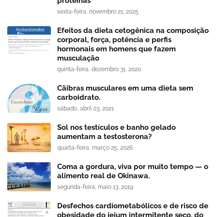
proteínas
sexta-feira, novembro 21, 2025
Efeitos da dieta cetogênica na composição
corporal, força, potência e perfis
hormonais em homens que fazem
musculação
quinta-feira, dezembro 31, 2020
Cãibras musculares em uma dieta sem
carboidrato.
sábado, abril 03, 2021
Sol nos testículos e banho gelado
aumentam a testosterona?
quarta-feira, março 25, 2026
Coma a gordura, viva por muito tempo — o
alimento real de Okinawa.
segunda-feira, maio 13, 2019
Desfechos cardiometabólicos e de risco de
obesidade do jejum intermitente seco, do