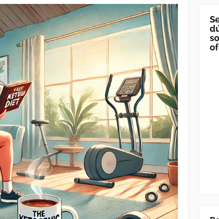
Se
dú
so
of