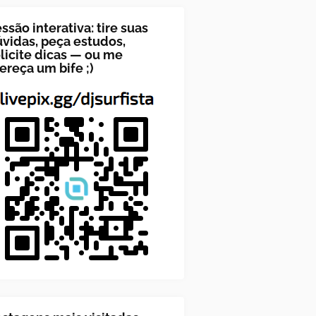
ssão interativa: tire suas
vidas, peça estudos,
licite dicas — ou me
ereça um bife ;)