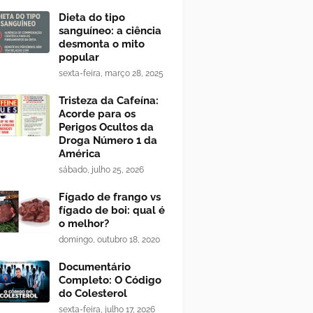
Dieta do tipo
sanguíneo: a ciência
desmonta o mito
popular
sexta-feira, março 28, 2025
Tristeza da Cafeína:
Acorde para os
Perigos Ocultos da
Droga Número 1 da
América
sábado, julho 25, 2026
Fígado de frango vs
fígado de boi: qual é
o melhor?
domingo, outubro 18, 2020
Documentário
Completo: O Código
do Colesterol
sexta-feira, julho 17, 2026