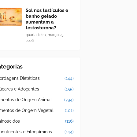
Sol nos testículos e
banho gelado
aumentam a
testosterona?
quarta-feira, março 25,
2026
tegorias
ordagens Dietéticas
(144)
úcares e Adoçantes
(155)
imentos de Origem Animal
(794)
imentos de Origem Vegetal
(101)
inoácidos
(116)
tinutrientes e Fitoquímicos
(144)