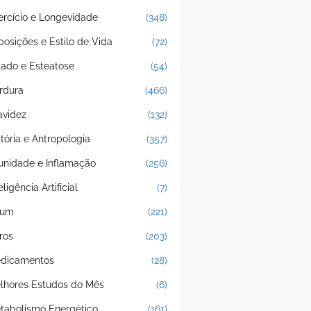
ercício e Longevidade
(348)
posições e Estilo de Vida
(72)
gado e Esteatose
(54)
rdura
(466)
avidez
(132)
stória e Antropologia
(357)
unidade e Inflamação
(256)
eligência Artificial
(7)
jum
(221)
ros
(203)
dicamentos
(28)
lhores Estudos do Mês
(6)
tabolismo Energético
(161)