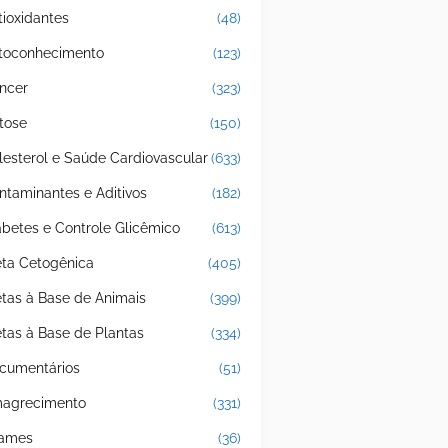
tioxidantes
(48)
toconhecimento
(123)
ncer
(323)
tose
(150)
lesterol e Saúde Cardiovascular
(633)
ntaminantes e Aditivos
(182)
abetes e Controle Glicêmico
(613)
eta Cetogênica
(405)
etas à Base de Animais
(399)
etas à Base de Plantas
(334)
cumentários
(51)
agrecimento
(331)
ames
(36)