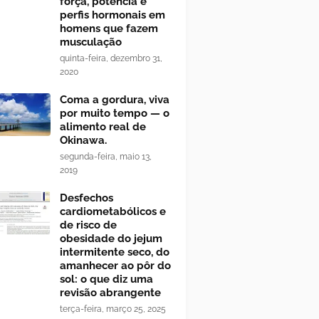
força, potência e
perfis hormonais em
homens que fazem
musculação
quinta-feira, dezembro 31,
2020
Coma a gordura, viva
por muito tempo — o
alimento real de
Okinawa.
segunda-feira, maio 13,
2019
Desfechos
cardiometabólicos e
de risco de
obesidade do jejum
intermitente seco, do
amanhecer ao pôr do
sol: o que diz uma
revisão abrangente
terça-feira, março 25, 2025