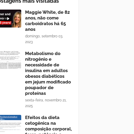
stagens mais visitadas
Maggie White, de 82
anos, não come
carboidratos há 65
anos
domingo, setembro 03,
2023
Metabolismo do
nitrogênio e
necessidade de
insulina em adultos
obesos diabéticos
em jejum modificado
poupador de
proteínas
sexta-feira, novembro 21,
2025
Efeitos da dieta
cetogênica na
composição corporal,