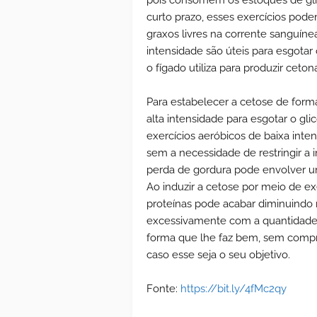
pois consomem os estoques de gli
curto prazo, esses exercícios podem
graxos livres na corrente sanguínea
intensidade são úteis para esgotar
o fígado utiliza para produzir cet
Para estabelecer a cetose de form
alta intensidade para esgotar o gli
exercícios aeróbicos de baixa int
sem a necessidade de restringir a 
perda de gordura pode envolver um 
Ao induzir a cetose por meio de ex
proteínas pode acabar diminuindo 
excessivamente com a quantidade 
forma que lhe faz bem, sem compr
caso esse seja o seu objetivo.
Fonte:
https://bit.ly/4fMc2qy