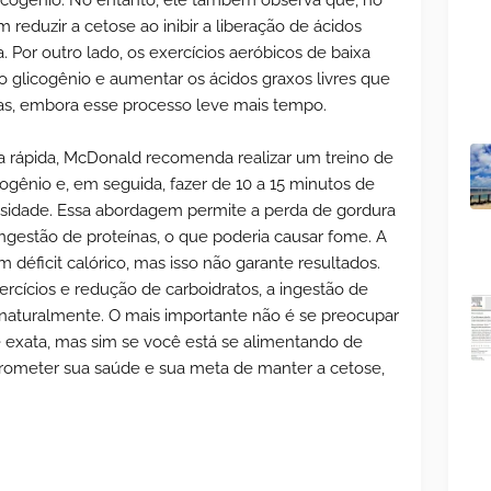
cogênio. No entanto, ele também observa que, no
 reduzir a cetose ao inibir a liberação de ácidos
. Por outro lado, os exercícios aeróbicos de baixa
 o glicogênio e aumentar os ácidos graxos livres que
onas, embora esse processo leve mais tempo.
a rápida, McDonald recomenda realizar um treino de
cogênio e, em seguida, fazer de 10 a 15 minutos de
ensidade. Essa abordagem permite a perda de gordura
ingestão de proteínas, o que poderia causar fome. A
déficit calórico, mas isso não garante resultados.
ercícios e redução de carboidratos, a ingestão de
naturalmente. O mais importante não é se preocupar
exata, mas sim se você está se alimentando de
ometer sua saúde e sua meta de manter a cetose,