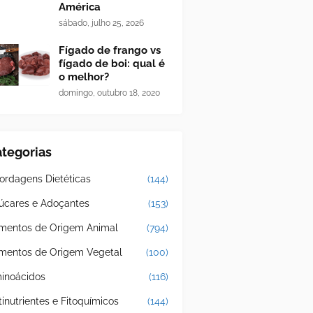
América
sábado, julho 25, 2026
Fígado de frango vs
fígado de boi: qual é
o melhor?
domingo, outubro 18, 2020
tegorias
ordagens Dietéticas
(144)
úcares e Adoçantes
(153)
imentos de Origem Animal
(794)
imentos de Origem Vegetal
(100)
inoácidos
(116)
tinutrientes e Fitoquímicos
(144)