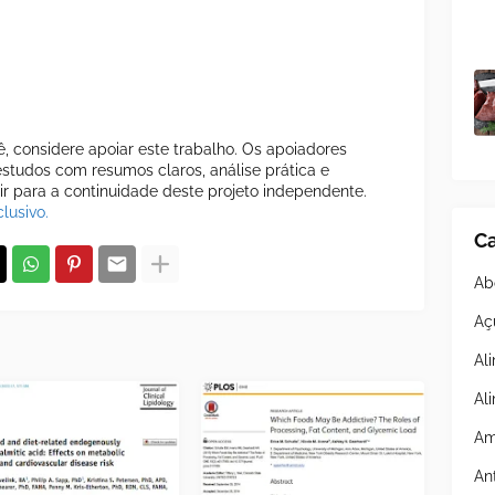
cê, considere apoiar este trabalho. Os apoiadores
tudos com resumos claros, análise prática e
uir para a continuidade deste projeto independente.
lusivo.
Ca
Ab
Aç
Al
Al
Am
An