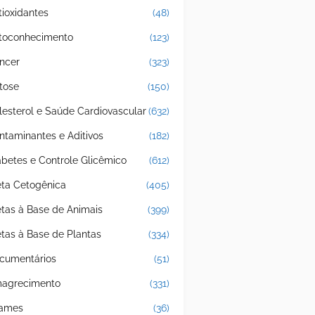
tioxidantes
(48)
toconhecimento
(123)
ncer
(323)
tose
(150)
lesterol e Saúde Cardiovascular
(632)
ntaminantes e Aditivos
(182)
abetes e Controle Glicêmico
(612)
eta Cetogênica
(405)
etas à Base de Animais
(399)
etas à Base de Plantas
(334)
cumentários
(51)
agrecimento
(331)
ames
(36)