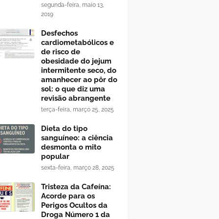
segunda-feira, maio 13,
2019
Desfechos
cardiometabólicos e
de risco de
obesidade do jejum
intermitente seco, do
amanhecer ao pôr do
sol: o que diz uma
revisão abrangente
terça-feira, março 25, 2025
Dieta do tipo
sanguíneo: a ciência
desmonta o mito
popular
sexta-feira, março 28, 2025
Tristeza da Cafeína:
Acorde para os
Perigos Ocultos da
Droga Número 1 da