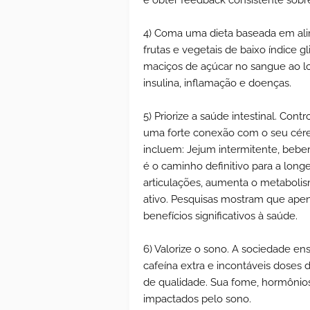
e obter feedback consistente sobre
4) Coma uma dieta baseada em ali
frutas e vegetais de baixo índice gl
maciços de açúcar no sangue ao lo
insulina, inflamação e doenças.
5) Priorize a saúde intestinal. Con
uma forte conexão com o seu céreb
incluem: Jejum intermitente, beber
é o caminho definitivo para a longe
articulações, aumenta o metaboli
ativo. Pesquisas mostram que ape
benefícios significativos à saúde.
6) Valorize o sono. A sociedade en
cafeína extra e incontáveis doses 
de qualidade. Sua fome, hormônios
impactados pelo sono.