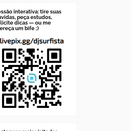
ssão interativa: tire suas
vidas, peça estudos,
licite dicas — ou me
ereça um bife ;)