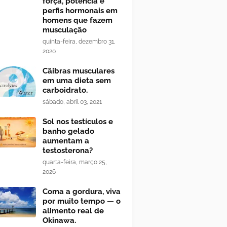
força, potência e
perfis hormonais em
homens que fazem
musculação
quinta-feira, dezembro 31,
2020
Cãibras musculares
em uma dieta sem
carboidrato.
sábado, abril 03, 2021
Sol nos testículos e
banho gelado
aumentam a
testosterona?
quarta-feira, março 25,
2026
Coma a gordura, viva
por muito tempo — o
alimento real de
Okinawa.