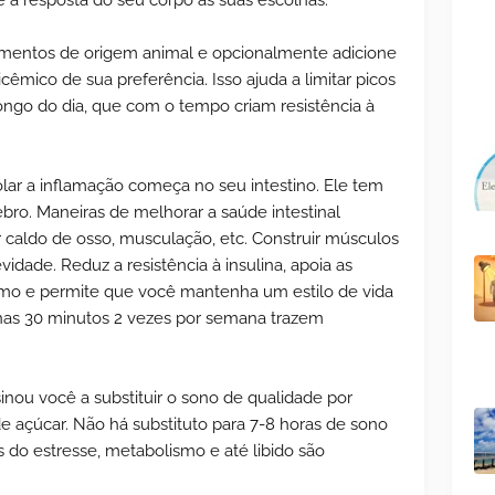
 a resposta do seu corpo as suas escolhas.
mentos de origem animal e opcionalmente adicione
icêmico de sua preferência. Isso ajuda a limitar picos
ngo do dia, que com o tempo criam resistência à
trolar a inflamação começa no seu intestino. Ele tem
ro. Maneiras de melhorar a saúde intestinal
 caldo de osso, musculação, etc. Construir músculos
vidade. Reduz a resistência à insulina, apoia as
smo e permite que você mantenha um estilo de vida
nas 30 minutos 2 vezes por semana trazem
sinou você a substituir o sono de qualidade por
de açúcar. Não há substituto para 7-8 horas de sono
 do estresse, metabolismo e até libido são