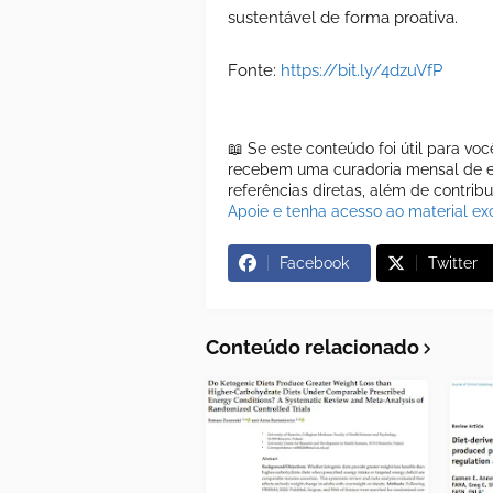
sustentável de forma proativa.
Fonte:
https://bit.ly/4dzuVfP
📖 Se este conteúdo foi útil para vo
recebem uma curadoria mensal de es
referências diretas, além de contrib
Apoie e tenha acesso ao material exc
Facebook
Twitter
Conteúdo relacionado