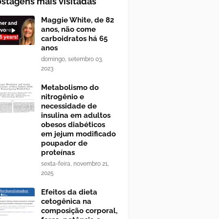
stagens mais visitadas
Maggie White, de 82
anos, não come
carboidratos há 65
anos
domingo, setembro 03,
2023
Metabolismo do
nitrogênio e
necessidade de
insulina em adultos
obesos diabéticos
em jejum modificado
poupador de
proteínas
sexta-feira, novembro 21,
2025
Efeitos da dieta
cetogênica na
composição corporal,