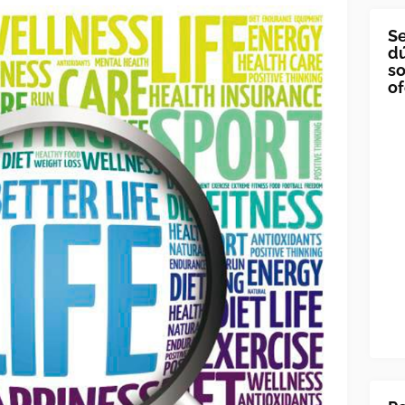
Se
dú
so
of