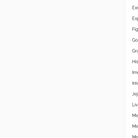
Ex
Ex
Fí
Go
Gr
Hi
Im
Int
Je
Liv
Me
Me
Me