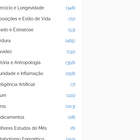
ercício e Longevidade
(348)
posições e Estilo de Vida
(72)
gado e Esteatose
(53)
rdura
(465)
avidez
(132)
stória e Antropologia
(356)
unidade e Inflamação
(256)
eligência Artificial
(7)
jum
(221)
ros
(203)
dicamentos
(28)
lhores Estudos do Mês
(6)
tabolismo Energético
(159)