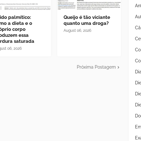
An
Au
ido palmítico:
Queijo é tão viciante
mo a dieta e o
quanto uma droga?
Câ
óprio corpo
August 06, 2026
oduzem essa
Ce
rdura saturada
ust 06, 2026
Co
Co
Próxima Postagem
Di
Di
Di
Di
Do
Em
Ex