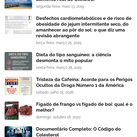
segunda-feira, maio 13, 2019
Desfechos cardiometabólicos e de risco de
obesidade do jejum intermitente seco, do
amanhecer ao pôr do sol: o que diz uma
revisão abrangente
terça-feira, março 25, 2025
Dieta do tipo sanguíneo: a ciência
desmonta o mito popular
sexta-feira, março 28, 2025
Tristeza da Cafeína: Acorde para os Perigos
Ocultos da Droga Número 1 da América
sábado, julho 25, 2026
Fígado de frango vs fígado de boi: qual é o
melhor?
domingo, outubro 18, 2020
Documentário Completo: O Código do
Colesterol