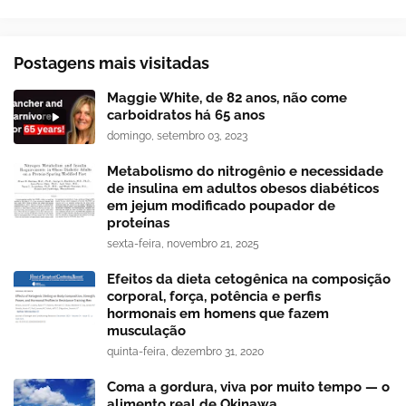
Postagens mais visitadas
Maggie White, de 82 anos, não come
carboidratos há 65 anos
domingo, setembro 03, 2023
Metabolismo do nitrogênio e necessidade
de insulina em adultos obesos diabéticos
em jejum modificado poupador de
proteínas
sexta-feira, novembro 21, 2025
Efeitos da dieta cetogênica na composição
corporal, força, potência e perfis
hormonais em homens que fazem
musculação
quinta-feira, dezembro 31, 2020
Coma a gordura, viva por muito tempo — o
alimento real de Okinawa.