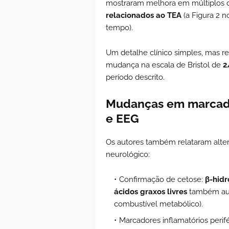
mostraram melhora em múltiplos d
relacionados ao TEA
(a Figura 2 
tempo).
Um detalhe clínico simples, mas re
mudança na escala de Bristol de
2
período descrito.
Mudanças em marcado
e EEG
Os autores também relataram alter
neurológico:
Confirmação de cetose:
β-hidr
ácidos graxos livres
também aum
combustível metabólico).
Marcadores inflamatórios perif