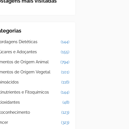
stagens mais visitadas
tegorias
ordagens Dietéticas
(144)
úcares e Adoçantes
(155)
imentos de Origem Animal
(794)
imentos de Origem Vegetal
(101)
inoácidos
(116)
tinutrientes e Fitoquímicos
(144)
tioxidantes
(48)
toconhecimento
(123)
ncer
(323)