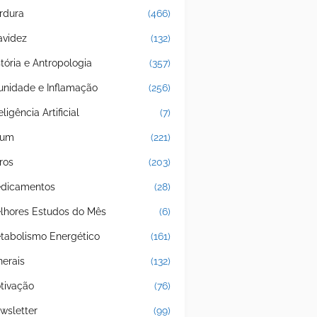
rdura
(466)
avidez
(132)
stória e Antropologia
(357)
unidade e Inflamação
(256)
eligência Artificial
(7)
jum
(221)
ros
(203)
dicamentos
(28)
lhores Estudos do Mês
(6)
tabolismo Energético
(161)
nerais
(132)
tivação
(76)
wsletter
(99)