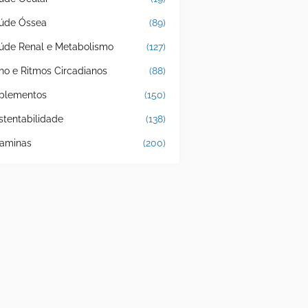
úde Óssea
(89)
úde Renal e Metabolismo
(127)
no e Ritmos Circadianos
(88)
plementos
(150)
stentabilidade
(138)
taminas
(200)