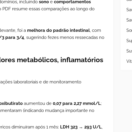
omínios, incluindo
sono
e
comportamentos
no PDF resume essas comparações ao longo do
Sa
Sa
levante, foi a
melhora do padrão intestinal
, com
So
/3 para 3/4
, sugerindo fezes menos ressecadas no
Su
Su
res metabólicos, inflamatórios
Vi
ações laboratoriais e de monitoramento
oxibutirato
aumentou de
0,07 para 2,27 mmol/L
;
entaram (indicando mudança importante no
éricos diminuíram após 1 mês:
LDH 323 → 293 U/L
,