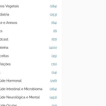
eos Vegetais
(184)
diatria
(253)
le e Anexos
(64)
ts
(6)
dcast
(67)
oteína
(400)
ceitas
(25)
feições
(70)
l
(24)
úde Hormonal
(216)
úde Intestinal e Microbioma
(264)
úde Neurológica e Mental
(452)
úde Ocular
(19)