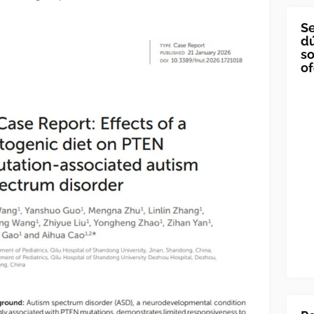
Se
dú
so
of