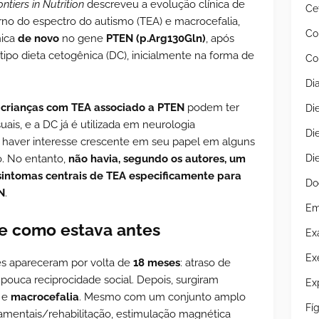
ontiers in Nutrition
descreveu a evolução clínica de
Ce
no do espectro do autismo (TEA) e macrocefalia,
Co
nica
de novo
no gene
PTEN (p.Arg130Gln)
, após
 tipo dieta cetogênica (DC), inicialmente na forma de
Co
Di
:
crianças com TEA associado a PTEN
podem ter
Di
ais, e a DC já é utilizada em neurologia
Di
e haver interesse crescente em seu papel em alguns
. No entanto,
não havia, segundo os autores, um
Di
sintomas centrais de TEA especificamente para
Do
N
.
Em
e como estava antes
Ex
Ex
tes apareceram por volta de
18 meses
: atraso de
pouca reciprocidade social. Depois, surgiram
Ex
e
macrocefalia
. Mesmo com um conjunto amplo
Fí
amentais/rehabilitação, estimulação magnética