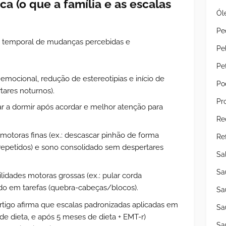
a (o que a família e as escalas
Ól
Pe
 temporal de mudanças percebidas e
Pe
Pe
emocional, redução de estereotipias e início de
Po
ares noturnos).
Pr
 a dormir após acordar e melhor atenção para
Re
otoras finas (ex.: descascar pinhão de forma
Re
 repetidos) e sono consolidado sem despertares
Sa
Sa
lidades motoras grossas (ex.: pular corda
do em tarefas (quebra-cabeças/blocos).
Sa
rtigo afirma que escalas padronizadas aplicadas em
Sa
e dieta, e após 5 meses de dieta + EMT-r)
Sa