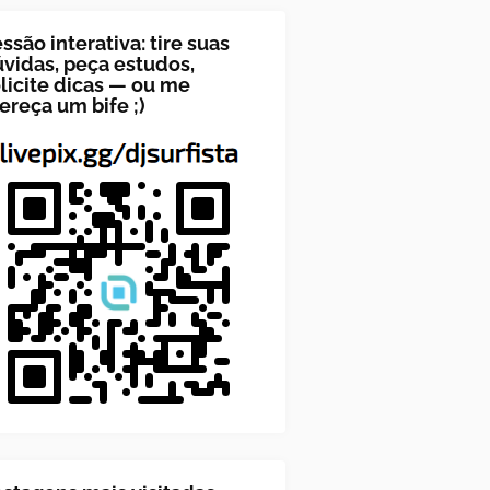
ssão interativa: tire suas
vidas, peça estudos,
licite dicas — ou me
ereça um bife ;)