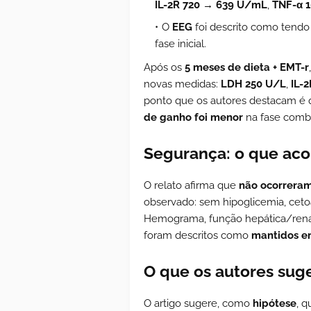
IL-2R 720 → 639 U/mL
,
TNF-α 1
O
EEG
foi descrito como tendo 
fase inicial.
Após os
5 meses de dieta + EMT-r
novas medidas:
LDH 250 U/L
,
IL-
ponto que os autores destacam é 
de ganho foi menor
na fase combi
Segurança: o que aco
O relato afirma que
não ocorreram
observado: sem hipoglicemia, cetoa
Hemograma, função hepática/renal, 
foram descritos como
mantidos e
O que os autores su
O artigo sugere, como
hipótese
, 