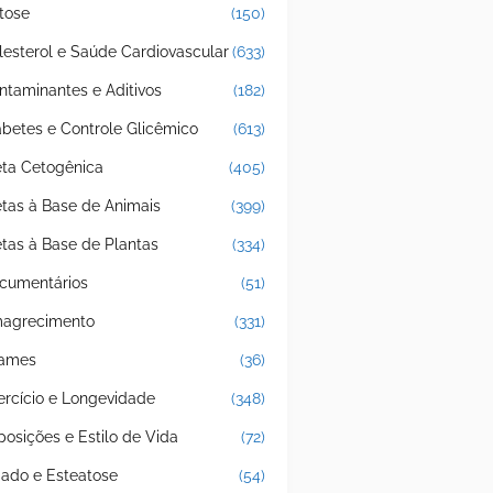
tose
(150)
lesterol e Saúde Cardiovascular
(633)
ntaminantes e Aditivos
(182)
abetes e Controle Glicêmico
(613)
eta Cetogênica
(405)
etas à Base de Animais
(399)
etas à Base de Plantas
(334)
cumentários
(51)
agrecimento
(331)
ames
(36)
ercício e Longevidade
(348)
posições e Estilo de Vida
(72)
gado e Esteatose
(54)