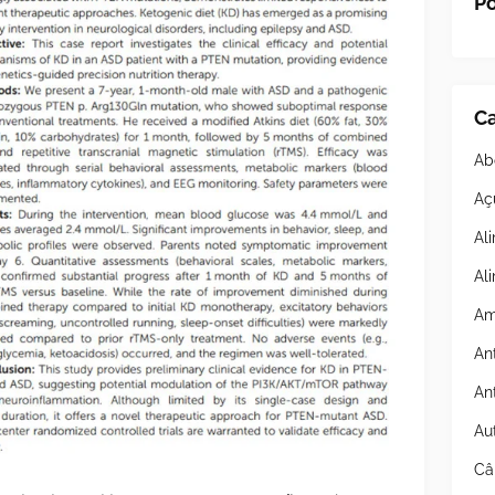
Po
Ca
Ab
Aç
Al
Al
Am
An
An
Au
Câ