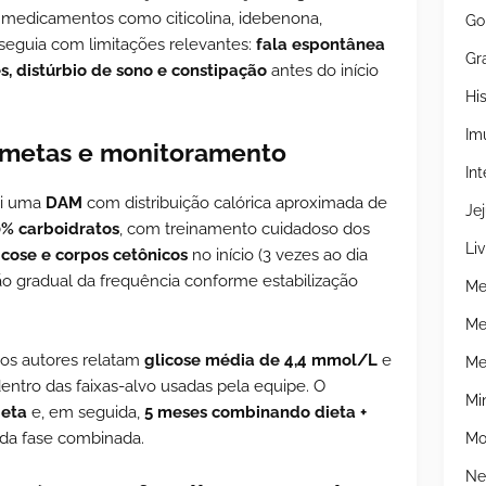
e medicamentos como citicolina, idebenona,
Go
o seguia com limitações relevantes:
fala espontânea
Gr
s, distúrbio de sono e constipação
antes do início
Hi
Im
a, metas e monitoramento
Int
oi uma
DAM
com distribuição calórica aproximada de
Je
0% carboidratos
, com treinamento cuidadoso dos
Liv
icose e corpos cetônicos
no início (3 vezes ao dia
ão gradual da frequência conforme estabilização
Me
Me
 os autores relatam
glicose média de 4,4 mmol/L
e
Me
dentro das faixas-alvo usadas pela equipe. O
Mi
ieta
e, em seguida,
5 meses combinando dieta +
 da fase combinada.
Mo
Ne