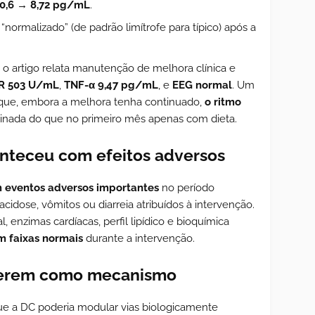
0,6 → 8,72 pg/mL
.
“normalizado” (de padrão limítrofe para típico) após a
, o artigo relata manutenção de melhora clínica e
2R 503 U/mL
,
TNF-α 9,47 pg/mL
, e
EEG normal
. Um
que, embora a melhora tenha continuado,
o ritmo
nada do que no primeiro mês apenas com dieta.
nteceu com efeitos adversos
 eventos adversos importantes
no período
cidose, vômitos ou diarreia atribuídos à intervenção.
enzimas cardíacas, perfil lipídico e bioquímica
m faixas normais
durante a intervenção.
gerem como mecanismo
que a DC poderia modular vias biologicamente