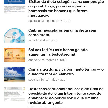
Efeitos da dieta cetogênica na composição
corporal, força, potência e perfis
hormonais em homens que fazem
musculação
quinta-feira, dezembro 31, 2020
Cãibras musculares em uma dieta sem
carboidrato.
sábado, abril 03, 2021
Sol nos testículos e banho gelado
aumentam a testosterona?
quarta-feira, março 25, 2026
Coma a gordura, viva por muito tempo — o
alimento real de Okinawa.
segunda-feira, maio 13, 2019
Desfechos cardiometabólicos e de risco de
obesidade do jejum intermitente seco, do
amanhecer ao pôr do sol: o que diz uma
revisão abrangente