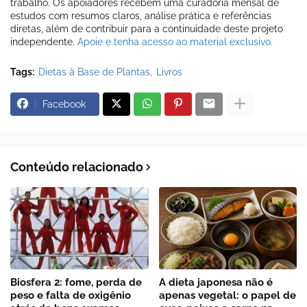
trabalho. Os apoiadores recebem uma curadoria mensal de
estudos com resumos claros, análise prática e referências
diretas, além de contribuir para a continuidade deste projeto
independente.
Apoie e tenha acesso ao material exclusivo.
Tags:
Dietas à Base de Plantas
Livros
Facebook
Conteúdo relacionado
Biosfera 2: fome, perda de
A dieta japonesa não é
peso e falta de oxigênio
apenas vegetal: o papel de