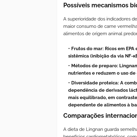
Possíveis mecanismos bi
A superioridade dos indicadores d
maior consumo de carne vermelha 
alimentos de origem animal predo
Frutos do mar
: Ricos em EPA
sistêmica (inibição da via NF-κ
Métodos de preparo
: Lingna
nutrientes e reduzem o uso de 
Diversidade proteica
: A comb
dependência de derivados lác
mais equilibrado, em contraste
dependente de alimentos à bas
Comparações internacion
A dieta de Lingnan guarda semel
benefícios cardiometabólicos, com