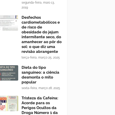
segunda-feira, maio 13,
2019
Desfechos
cardiometabólicos e
de risco de
obesidade do jejum
intermitente seco, do
amanhecer ao pôr do
sol: o que diz uma
revisão abrangente
terça-feira, março 25, 2025
Dieta do tipo
sanguíneo: a ciência
desmonta o mito
popular
sexta-feira, março 28, 2025
Tristeza da Cafeína:
Acorde para os
Perigos Ocultos da
Droga Número 1 da