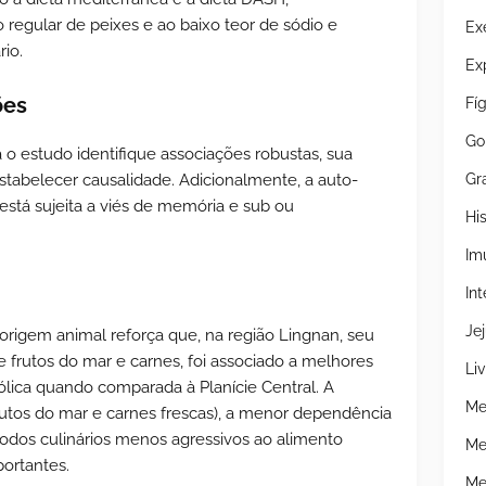
regular de peixes e ao baixo teor de sódio e
Ex
rio.
Ex
ões
Fí
Go
 o estudo identifique associações robustas, sua
Gr
stabelecer causalidade. Adicionalmente, a auto-
stá sujeita a viés de memória e sub ou
Hi
Im
Int
Je
origem animal reforça que, na região Lingnan, seu
 frutos do mar e carnes, foi associado a melhores
Liv
lica quando comparada à Planície Central. A
Me
utos do mar e carnes frescas), a menor dependência
odos culinários menos agressivos ao alimento
Me
portantes.
Me