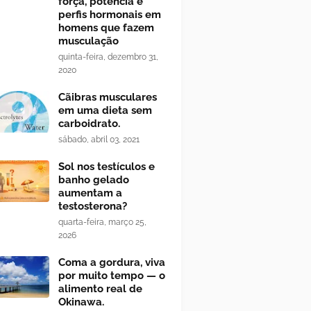
força, potência e
perfis hormonais em
homens que fazem
musculação
quinta-feira, dezembro 31,
2020
Cãibras musculares
em uma dieta sem
carboidrato.
sábado, abril 03, 2021
Sol nos testículos e
banho gelado
aumentam a
testosterona?
quarta-feira, março 25,
2026
Coma a gordura, viva
por muito tempo — o
alimento real de
Okinawa.