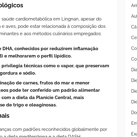
ológicos
An
Au
e saúde cardiometabólica em Lingnan, apesar do
e aves, pode estar relacionada à composição dos
Câ
minantes e aos métodos culinários empregados:
Ce
Co
 e DHA, conhecidos por reduzirem inflamação
B) e melhorarem o perfil lipídico.
Co
n privilegia técnicas como o vapor, que preservam
Di
gordura e sódio.
Di
inação de carnes, frutos do mar e menor
teos pode ter conferido um padrão alimentar
Di
 com a dieta da Planície Central, mais
Di
e de trigo e oleaginosas.
Do
ais
Em
hanças com padrões reconhecidos globalmente por
Ex
o a dieta mediterrânea e a dieta DASH,