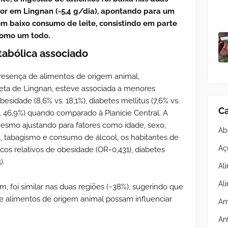
or em Lingnan (-5,4 g/dia), apontando para um
om baixo consumo de leite, consistindo em parte
como um todo.
tabólica associado
resença de alimentos de origem animal,
ieta de Lingnan, esteve associada a menores
sidade (8,6% vs. 18,1%), diabetes mellitus (7,6% vs.
Ca
s. 46,9%) quando comparado à Planície Central. A
mesmo ajustando para fatores como idade, sexo,
Ab
ca, tabagismo e consumo de álcool, os habitantes de
Aç
os relativos de obesidade (OR=0,431), diabetes
).
Al
Al
m, foi similar nas duas regiões (~38%), sugerindo que
e alimentos de origem animal possam influenciar
Am
An