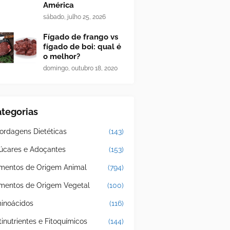
América
sábado, julho 25, 2026
Fígado de frango vs
fígado de boi: qual é
o melhor?
domingo, outubro 18, 2020
tegorias
ordagens Dietéticas
(143)
úcares e Adoçantes
(153)
imentos de Origem Animal
(794)
imentos de Origem Vegetal
(100)
inoácidos
(116)
tinutrientes e Fitoquímicos
(144)