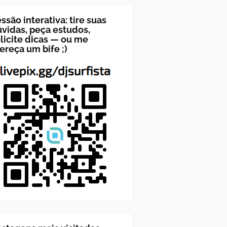
ssão interativa: tire suas
vidas, peça estudos,
licite dicas — ou me
ereça um bife ;)