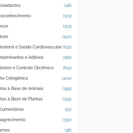
tioxidantes
(48)
toconhecimento
(123)
ncer
(323)
tose
(150)
lesterol e Saúde Cardiovascular
(632)
ntaminantes e Aditivos
(182)
abetes e Controle Glicêmico
(612)
eta Cetogênica
(404)
etas à Base de Animais
(399)
etas à Base de Plantas
(334)
cumentários
(51)
agrecimento
(330)
ames
(36)