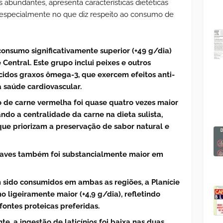
s abundantes, apresenta características dietéticas
l, especialmente no que diz respeito ao consumo de
onsumo significativamente superior (+49 g/dia)
entral. Este grupo inclui peixes e outros
cidos graxos ômega-3, que exercem efeitos anti-
a saúde cardiovascular.
de carne vermelha foi quase quatro vezes maior
ndo a centralidade da carne na dieta sulista,
que priorizam a preservação de sabor natural e
 aves também foi substancialmente maior em
sido consumidos em ambas as regiões, a Planície
ligeiramente maior (+4,9 g/dia), refletindo
fontes proteicas preferidas.
e, a ingestão de laticínios foi baixa nas duas