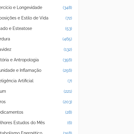
ercício e Longevidade
(348)
posições e Estilo de Vida
(72)
gado e Esteatose
(53)
rdura
(465)
avidez
(132)
stória e Antropologia
(356)
unidade e Inflamação
(256)
eligência Artificial
(7)
jum
(221)
ros
(203)
dicamentos
(28)
lhores Estudos do Mês
(6)
tabolismo Energético
(158)