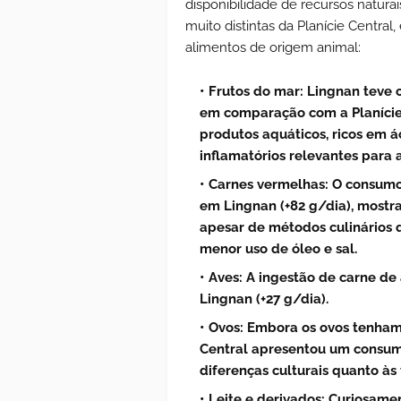
disponibilidade de recursos naturai
muito distintas da Planície Centra
alimentos de origem animal:
Frutos do mar:
Lingnan teve c
em comparação com a Planície C
produtos aquáticos, ricos em á
inflamatórios relevantes para 
Carnes vermelhas:
O consumo 
em Lingnan (+82 g/dia), mostra
apesar de métodos culinários 
menor uso de óleo e sal.
Aves:
A ingestão de carne de
Lingnan (+27 g/dia).
Ovos:
Embora os ovos tenham 
Central apresentou um consumo 
diferenças culturais quanto às 
Leite e derivados:
Curiosament