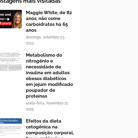
stagens mais visitadas
Maggie White, de 82
anos, não come
carboidratos há 65
anos
domingo, setembro 03,
2023
Metabolismo do
nitrogênio e
necessidade de
insulina em adultos
obesos diabéticos
em jejum modificado
poupador de
proteínas
sexta-feira, novembro 21,
2025
Efeitos da dieta
cetogênica na
composição corporal,