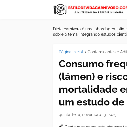
Dieta carnívora é uma abordagem alime
sobre o tema, integrando estudos científ
Página inicial
Contaminantes e Adit
Consumo freq
(lámen) e ris
mortalidade e
um estudo de
quinta-feira, novembro 13, 2025