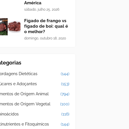
América
sábado, julho 25, 2026
Fígado de frango vs
fígado de boi: qual é
o melhor?
domingo, outubro 18, 2020
tegorias
ordagens Dietéticas
(144)
úcares e Adoçantes
(153)
imentos de Origem Animal
(794)
imentos de Origem Vegetal
(100)
inoácidos
(116)
tinutrientes e Fitoquímicos
(144)