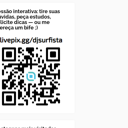
ssão interativa: tire suas
vidas, peça estudos,
licite dicas — ou me
ereça um bife ;)