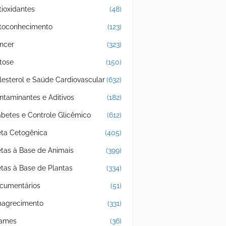
tioxidantes
(48)
toconhecimento
(123)
ncer
(323)
tose
(150)
lesterol e Saúde Cardiovascular
(632)
ntaminantes e Aditivos
(182)
abetes e Controle Glicêmico
(612)
eta Cetogênica
(405)
etas à Base de Animais
(399)
etas à Base de Plantas
(334)
cumentários
(51)
agrecimento
(331)
ames
(36)