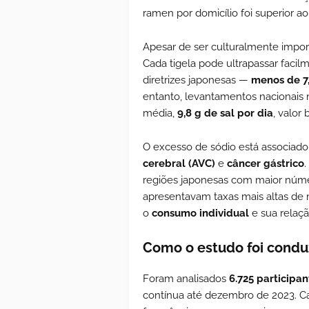
ramen por domicílio foi superior a
Apesar de ser culturalmente impo
Cada tigela pode ultrapassar facil
diretrizes japonesas —
menos de 7
entanto, levantamentos nacionai
média,
9,8 g de sal por dia
, valor
O excesso de sódio está associa
cerebral (AVC)
e
câncer gástrico
regiões japonesas com maior núm
apresentavam taxas mais altas de 
o
consumo individual
e sua relaç
Como o estudo foi condu
Foram analisados
6.725 participa
contínua até dezembro de 2023. C