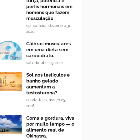
força, potência e
perfis hormonais em
homens que fazem
musculação
quinta-feira, dezembro 31,
2020
Cãibras musculares
em uma dieta sem
carboidrato.
sábado, abril 03, 2021
Sol nos testículos e
banho gelado
aumentam a
testosterona?
quarta-feira, março 25,
2026
Coma a gordura, viva
por muito tempo — o
alimento real de
Okinawa.