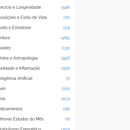
ercício e Longevidade
(348)
posições e Estilo de Vida
(72)
gado e Esteatose
(53)
rdura
(465)
avidez
(132)
stória e Antropologia
(356)
unidade e Inflamação
(256)
eligência Artificial
(7)
jum
(221)
ros
(203)
dicamentos
(28)
lhores Estudos do Mês
(6)
tabolismo Energético
(159)