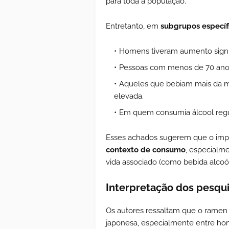
para toda a população.
Entretanto, em
subgrupos específ
Homens tiveram aumento signif
Pessoas com menos de 70 anos
Aqueles que bebiam mais da m
elevada.
Em quem consumia álcool regula
Esses achados sugerem que o imp
contexto de consumo
, especialme
vida associado (como bebida alcoól
Interpretação dos pesqu
Os autores ressaltam que o ramen é
japonesa, especialmente entre h