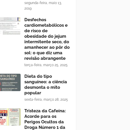
segunda-feira, maio 13,
2019
Desfechos
cardiometabólicos e
de risco de
obesidade do jejum
intermitente seco, do
amanhecer ao pôr do
sol: o que diz uma
revisão abrangente
terça-feira, março 25, 2025
Dieta do tipo
sanguíneo: a ciência
desmonta o mito
popular
sexta-feira, março 28, 2025
Tristeza da Cafeína:
Acorde para os
Perigos Ocultos da
Droga Número 1 da