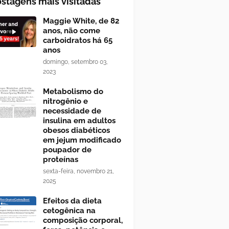
stagens mais visitadas
Maggie White, de 82
anos, não come
carboidratos há 65
anos
domingo, setembro 03,
2023
Metabolismo do
nitrogênio e
necessidade de
insulina em adultos
obesos diabéticos
em jejum modificado
poupador de
proteínas
sexta-feira, novembro 21,
2025
Efeitos da dieta
cetogênica na
composição corporal,