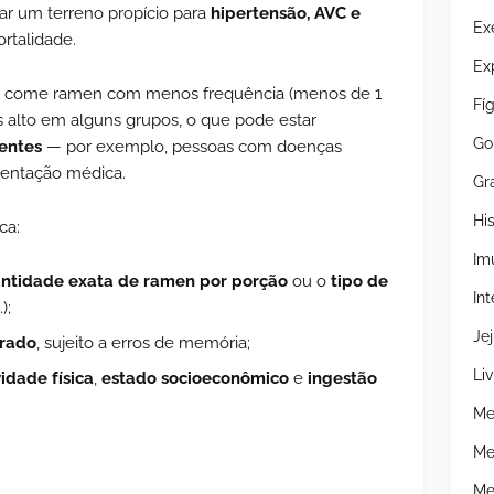
ar um terreno propício para
hipertensão, AVC e
Ex
rtalidade.
Ex
 come ramen com menos frequência (menos de 1
Fí
s alto em alguns grupos, o que pode estar
Go
tentes
— por exemplo, pessoas com doenças
rientação médica.
Gr
Hi
ca:
Im
ntidade exata de ramen por porção
ou o
tipo de
Int
);
Je
rado
, sujeito a erros de memória;
Liv
vidade física
,
estado socioeconômico
e
ingestão
Me
Me
Me