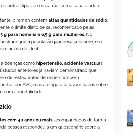
o de outros tipos de macarrão, como soba e udon.
rtante, o ramen contém
altas quantidades de sódio
.
mente o limite diário de sal recomendado pelas
,5 g para homens e 6,5 g para mulheres
. No
s mostram que a população japonesa consome, em
 bem acima do ideal.
do a doenças como
hipertensão, acidente vascular
. Estudos anteriores já haviam demonstrado que
ero de restaurantes de ramen também
mortes por AVC, mas até agora faltavam dados sobre
ão com a mortalidade.
zido
ntes com 40 anos ou mais
, acompanhados de forma
ada pessoa respondeu a um questionário sobre a