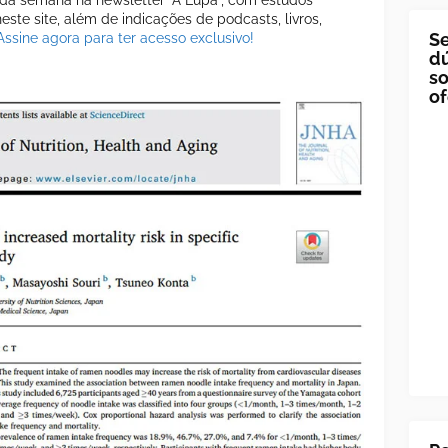
a semana na newsletter "A Lupa", com estudos
ste site, além de indicações de podcasts, livros,
Se
Assine agora para ter acesso exclusivo!
dú
so
of