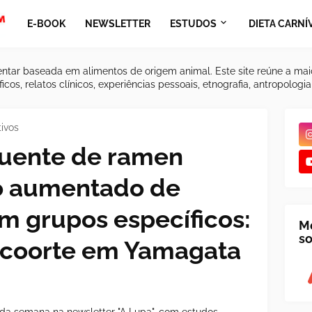
E-BOOK
NEWSLETTER
ESTUDOS
DIETA CARNÍ
ntar baseada em alimentos de origem animal. Este site reúne a mai
icos, relatos clínicos, experiências pessoais, etnografia, antropologi
ivos
uente de ramen
co aumentado de
m grupos específicos:
M
so
 coorte em Yamagata