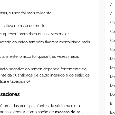
An
icos
, o risco foi mais evidente:
Au
Câ
icativo no risco de morte.
Ce
 apresentaram risco duas vezes maior.
Co
etade do caldo também tiveram mortalidade mais
Co
rmente, o risco foi quase três vezes maior.
Di
Di
acto negativo do ramen depende fortemente do
nte da quantidade de caldo ingerido e do estilo de
Di
ica e tabagismo).
Di
isadores
Do
Em
 uma das principais fontes de sódio na dieta
omens jovens. A combinação de
excesso de sal
,
Ex