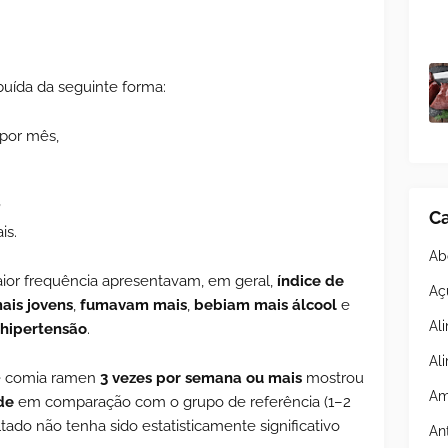
buída da seguinte forma:
por mês,
,
Ca
is.
Ab
r frequência apresentavam, em geral,
índice de
Aç
ais jovens
,
fumavam mais
,
bebiam mais álcool
e
Al
 hipertensão
.
Al
ue comia ramen
3 vezes por semana ou mais
mostrou
Am
de
em comparação com o grupo de referência (1–2
ado não tenha sido estatisticamente significativo
An