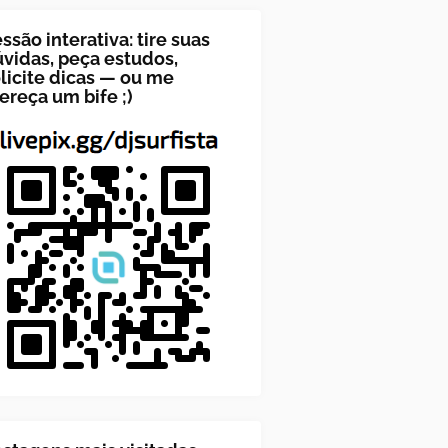
ssão interativa: tire suas
vidas, peça estudos,
licite dicas — ou me
ereça um bife ;)