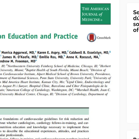
Se
dú
so
of