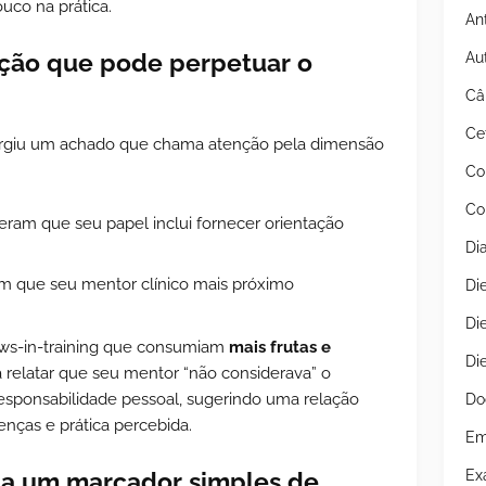
ouco na prática.
An
ção que pode perpetuar o
Au
Câ
Ce
urgiu um achado que chama atenção pela dimensão
Co
Co
eram que seu papel inclui fornecer orientação
Di
m que seu mentor clínico mais próximo
Di
Di
ows-in-training que consumiam
mais frutas e
Di
elatar que seu mentor “não considerava” o
esponsabilidade pessoal, sugerindo uma relação
Do
nças e prática percebida.
Em
 a um marcador simples de
Ex