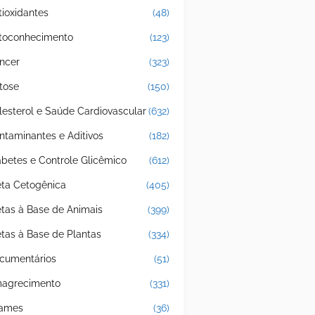
tioxidantes
(48)
toconhecimento
(123)
ncer
(323)
tose
(150)
lesterol e Saúde Cardiovascular
(632)
ntaminantes e Aditivos
(182)
abetes e Controle Glicêmico
(612)
eta Cetogênica
(405)
etas à Base de Animais
(399)
etas à Base de Plantas
(334)
cumentários
(51)
agrecimento
(331)
ames
(36)