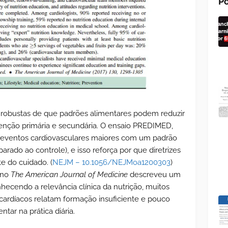
Po
s robustas de que padrões alimentares podem reduzir
enção primária e secundária. O ensaio PREDIMED,
 eventos cardiovasculares maiores com um padrão
ado ao controle), e isso reforça por que diretrizes
e do cuidado. (
NEJM – 10.1056/NEJMoa1200303
)
 no
The American Journal of Medicine
descreveu um
cendo a relevância clínica da nutrição, muitos
 cardíacos relatam formação insuficiente e pouco
ar na prática diária.