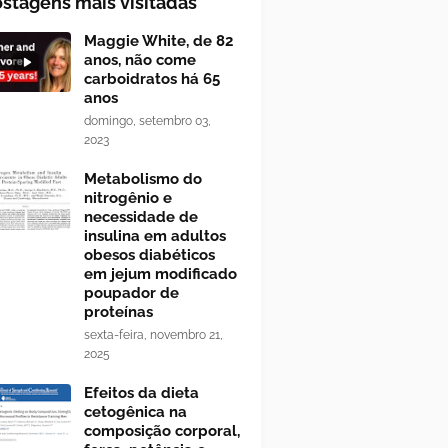
stagens mais visitadas
Maggie White, de 82
anos, não come
carboidratos há 65
anos
domingo, setembro 03,
2023
Metabolismo do
nitrogênio e
necessidade de
insulina em adultos
obesos diabéticos
em jejum modificado
poupador de
proteínas
sexta-feira, novembro 21,
2025
Efeitos da dieta
cetogênica na
composição corporal,