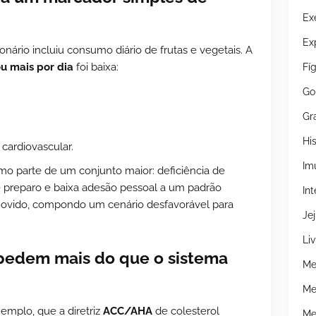
Ex
Ex
nário incluiu consumo diário de frutas e vegetais. A
u mais por dia
foi baixa:
Fí
Go
Gr
Hi
ardiovascular.
Im
omo parte de um conjunto maior: deficiência de
 preparo e baixa adesão pessoal a um padrão
Int
ovido, compondo um cenário desfavorável para
Je
Liv
 pedem mais do que o sistema
Me
Me
xemplo, que a diretriz
ACC/AHA
de colesterol
Me