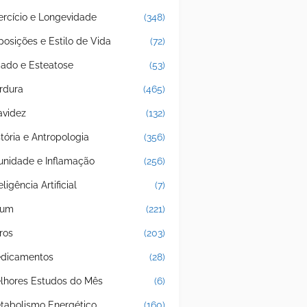
ercício e Longevidade
(348)
posições e Estilo de Vida
(72)
gado e Esteatose
(53)
rdura
(465)
avidez
(132)
stória e Antropologia
(356)
unidade e Inflamação
(256)
eligência Artificial
(7)
jum
(221)
ros
(203)
dicamentos
(28)
lhores Estudos do Mês
(6)
tabolismo Energético
(160)