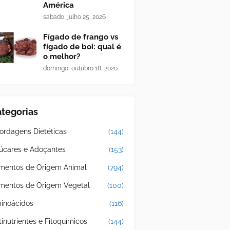
América
sábado, julho 25, 2026
Fígado de frango vs
fígado de boi: qual é
o melhor?
domingo, outubro 18, 2020
tegorias
ordagens Dietéticas
(144)
úcares e Adoçantes
(153)
imentos de Origem Animal
(794)
imentos de Origem Vegetal
(100)
inoácidos
(116)
tinutrientes e Fitoquímicos
(144)