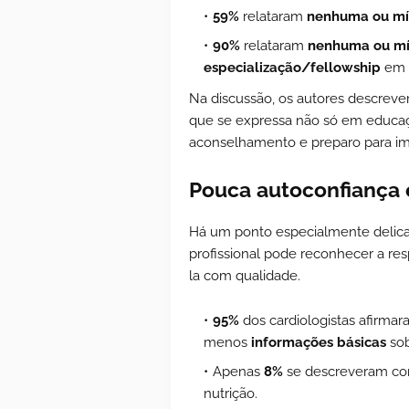
59%
relataram
nenhuma ou m
90%
relataram
nenhuma ou m
especialização/fellowship
em c
Na discussão, os autores descreve
que se expressa não só em educa
aconselhamento e preparo para i
Pouca autoconfiança 
Há um ponto especialmente delicad
profissional pode reconhecer a res
la com qualidade.
95%
dos cardiologistas afirmar
menos
informações básicas
sob
Apenas
8%
se descreveram co
nutrição.