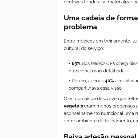
diretrizes tende a se materializar p
Uma cadeia de forma
problema
Entre médicos em treinamento, s
cultural do serviço:
63%
dos
fellows-in-training
diss
nutricional mais detalhada.
Porém, apenas
40%
acreditava
compartilhava essa visão.
O estudo ainda descreve que fell
vegetais
eram menos propensos a r
aconselhamento nutricional uma r
entre ambiente de treinamento, cre
Baixa adesão pessoal