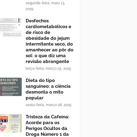
segunda-feira, maio 13,
2019
Desfechos
cardiometabólicos e
de risco de
obesidade do jejum
intermitente seco, do
amanhecer ao pôr do
sol: o que diz uma
revisão abrangente
terça-feira, março 25, 2025
Dieta do tipo
sanguíneo: a ciência
desmonta o mito
popular
sexta-feira, março 28, 2025
Tristeza da Cafeína:
Acorde para os
Perigos Ocultos da
Droga Número 1 da