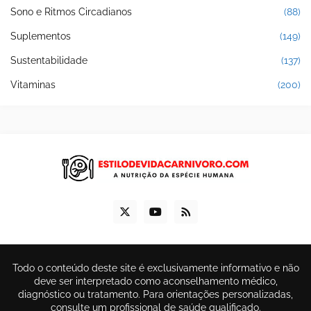
Sono e Ritmos Circadianos
(88)
Suplementos
(149)
Sustentabilidade
(137)
Vitaminas
(200)
Todo o conteúdo deste site é exclusivamente informativo e não
deve ser interpretado como aconselhamento médico,
diagnóstico ou tratamento. Para orientações personalizadas,
consulte um profissional de saúde qualificado.