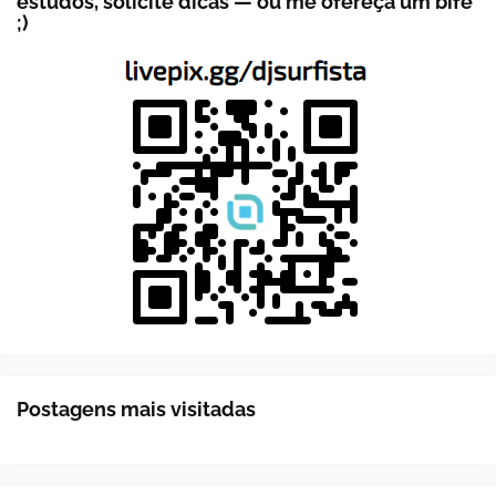
estudos, solicite dicas — ou me ofereça um bife
;)
Postagens mais visitadas