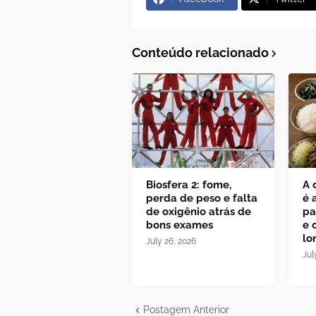
Conteúdo relacionado
Biosfera 2: fome,
A 
perda de peso e falta
é 
de oxigênio atrás de
pa
bons exames
e 
lo
July 26, 2026
Jul
Postagem Anterior