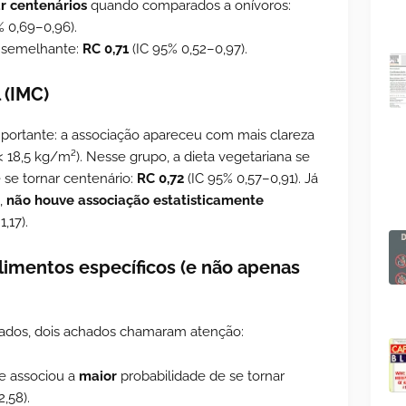
r centenários
quando comparados a onívoros:
% 0,69–0,96).
i semelhante:
RC 0,71
(IC 95% 0,52–0,97).
 (IMC)
portante: a associação apareceu com mais clareza
 18,5 kg/m²). Nesse grupo, a dieta vegetariana se
 se tornar centenário:
RC 0,72
(IC 95% 0,57–0,91). Já
,
não houve associação estatisticamente
,17).
imentos específicos (e não apenas
olados, dois achados chamaram atenção:
e associou a
maior
probabilidade de se tornar
2,58).