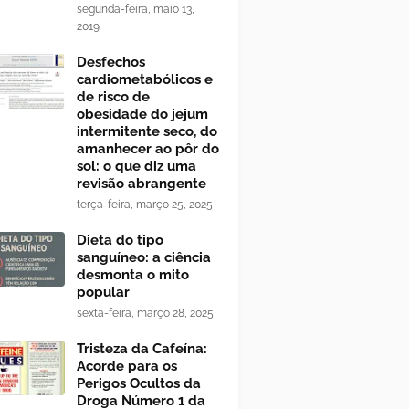
segunda-feira, maio 13,
2019
Desfechos
cardiometabólicos e
de risco de
obesidade do jejum
intermitente seco, do
amanhecer ao pôr do
sol: o que diz uma
revisão abrangente
terça-feira, março 25, 2025
Dieta do tipo
sanguíneo: a ciência
desmonta o mito
popular
sexta-feira, março 28, 2025
Tristeza da Cafeína:
Acorde para os
Perigos Ocultos da
Droga Número 1 da