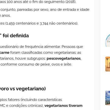
os 100 anos até o fim do seguimento (2018).
onjunto, pareadas por sexo, ano de entrada e idade
0 anos.
tes (1.459 centenários e 3.744 não centenários).
 foi definida
questionário de frequência alimentar. Pessoas que
carne
foram classificadas como vegetarianas; as
etarianos, houve subgrupos:
pescovegetarianos
,
, conforme consumo de peixe, ovos e leite.
voro vs vegetariano)
plos fatores (incluindo características
 IMC e condições crônicas),
vegetarianos tiveram