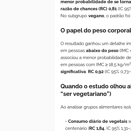
menor probabilidade de se torna
razão de chances (RC) 0,81
(IC 95
No subgrupo
vegano
, o padrão fo
O papel do peso corporal
O resultado ganhou um detalhe im
em pessoas
abaixo do peso
(IMC <
associou a menor probabilidade de
em pessoas com IMC ≥ 18,5 kg/m²
significativa
:
RC 0,92
(IC 95% 0,73–1
Quando o estudo olhou al
“ser vegetariano”)
Ao analisar grupos alimentares is
Consumo diário de vegetais
s
centenário (
RC 1,84
, IC 95% 1,31–