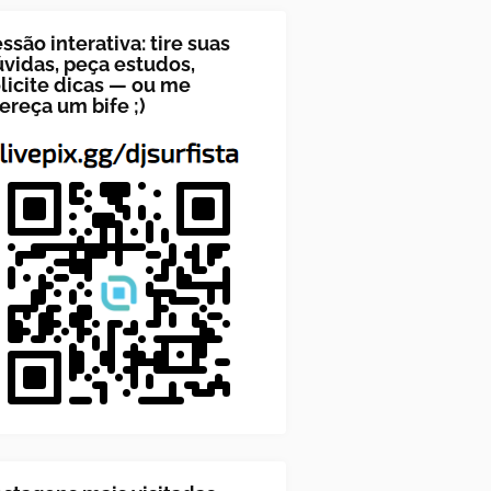
ssão interativa: tire suas
vidas, peça estudos,
licite dicas — ou me
ereça um bife ;)