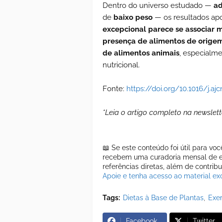
Dentro do universo estudado —
ad
de
baixo peso
— os resultados ap
excepcional parece se associar 
presença de alimentos de origem
de alimentos animais
, especialme
nutricional.
Fonte:
https://doi.org/10.1016/j.aj
*Leia o artigo completo na newslett
📖 Se este conteúdo foi útil para vo
recebem uma curadoria mensal de es
referências diretas, além de contrib
Apoie e tenha acesso ao material exc
Tags:
Dietas à Base de Plantas
Exer
Facebook
Twitter