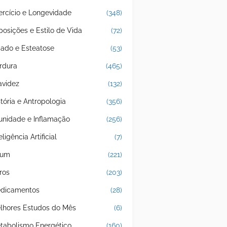
ercício e Longevidade
(348)
posições e Estilo de Vida
(72)
gado e Esteatose
(53)
rdura
(465)
avidez
(132)
stória e Antropologia
(356)
unidade e Inflamação
(256)
eligência Artificial
(7)
jum
(221)
ros
(203)
dicamentos
(28)
lhores Estudos do Mês
(6)
tabolismo Energético
(160)