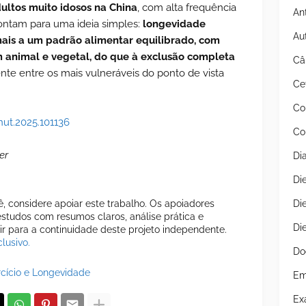
ultos muito idosos na China
, com alta frequência
An
ontam para uma ideia simples:
longevidade
Au
mais a um padrão alimentar equilibrado, com
 animal e vegetal, do que à exclusão completa
Câ
nte entre os mais vulneráveis do ponto de vista
Ce
Co
cnut.2025.101136
Co
er
Di
Di
Di
cê, considere apoiar este trabalho. Os apoiadores
tudos com resumos claros, análise prática e
Di
uir para a continuidade deste projeto independente.
lusivo.
Do
cício e Longevidade
Em
Ex