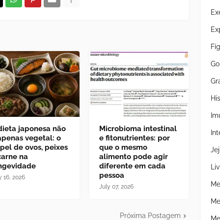
Ex
Ex
Fí
Go
Gr
Hi
Im
dieta japonesa não
Microbioma intestinal
Int
apenas vegetal: o
e fitonutrientes: por
pel de ovos, peixes
que o mesmo
Je
carne na
alimento pode agir
ngevidade
diferente em cada
Liv
pessoa
y 16, 2026
Me
July 07, 2026
Me
Próxima Postagem
Me