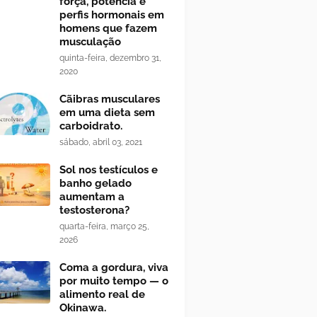
força, potência e
perfis hormonais em
homens que fazem
musculação
quinta-feira, dezembro 31,
2020
Cãibras musculares
em uma dieta sem
carboidrato.
sábado, abril 03, 2021
Sol nos testículos e
banho gelado
aumentam a
testosterona?
quarta-feira, março 25,
2026
Coma a gordura, viva
por muito tempo — o
alimento real de
Okinawa.