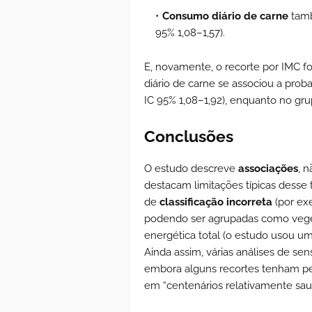
Consumo diário de carne
tamb
95% 1,08–1,57).
E, novamente, o recorte por IMC fo
diário de carne se associou a proba
IC 95% 1,08–1,92), enquanto no gr
Conclusões
O estudo descreve
associações
, 
destacam limitações típicas desse 
de
classificação incorreta
(por ex
podendo ser agrupadas como veget
energética total (o estudo usou um
Ainda assim, várias análises de sen
embora alguns recortes tenham per
em “centenários relativamente saudá