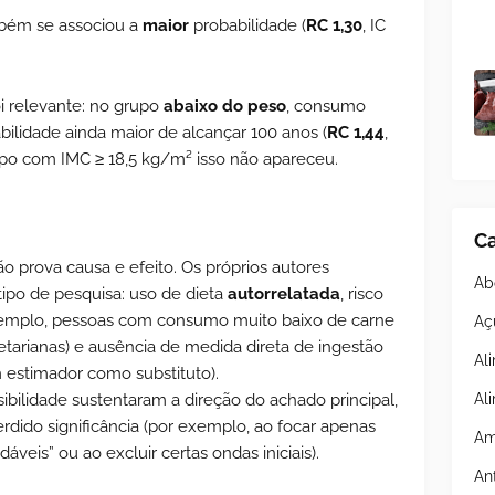
ém se associou a
maior
probabilidade (
RC 1,30
, IC
i relevante: no grupo
abaixo do peso
, consumo
bilidade ainda maior de alcançar 100 anos (
RC 1,44
,
upo com IMC ≥ 18,5 kg/m² isso não apareceu.
Ca
não prova causa e efeito. Os próprios autores
Ab
tipo de pesquisa: uso de dieta
autorrelatada
, risco
emplo, pessoas com consumo muito baixo de carne
Aç
arianas) e ausência de medida direta de ingestão
Al
 estimador como substituto).
Al
sibilidade sustentaram a direção do achado principal,
dido significância (por exemplo, ao focar apenas
Am
veis” ou ao excluir certas ondas iniciais).
An