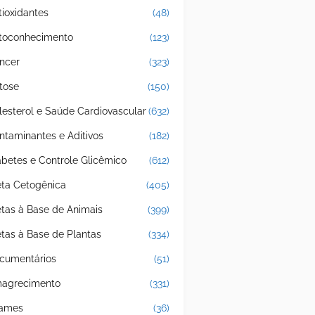
tioxidantes
(48)
toconhecimento
(123)
ncer
(323)
tose
(150)
lesterol e Saúde Cardiovascular
(632)
ntaminantes e Aditivos
(182)
abetes e Controle Glicêmico
(612)
eta Cetogênica
(405)
etas à Base de Animais
(399)
etas à Base de Plantas
(334)
cumentários
(51)
agrecimento
(331)
ames
(36)