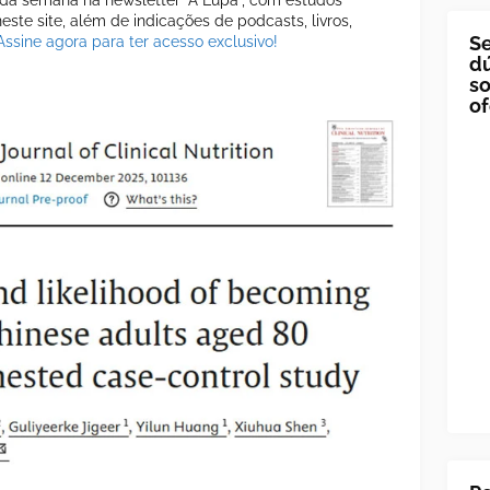
a semana na newsletter "A Lupa", com estudos
ste site, além de indicações de podcasts, livros,
Se
Assine agora para ter acesso exclusivo!
dú
so
of