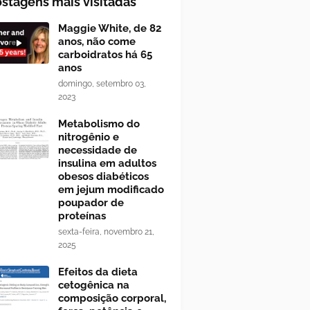
stagens mais visitadas
Maggie White, de 82
anos, não come
carboidratos há 65
anos
domingo, setembro 03,
2023
Metabolismo do
nitrogênio e
necessidade de
insulina em adultos
obesos diabéticos
em jejum modificado
poupador de
proteínas
sexta-feira, novembro 21,
2025
Efeitos da dieta
cetogênica na
composição corporal,