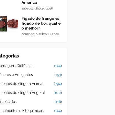
América
sábado, julho 25, 2026
Fígado de frango vs
fígado de boi: qual é
o melhor?
domingo, outubro 18, 2020
tegorias
ordagens Dietéticas
(144)
úcares e Adoçantes
(153)
imentos de Origem Animal
(794)
imentos de Origem Vegetal
(100)
inoácidos
(116)
tinutrientes e Fitoquímicos
(144)