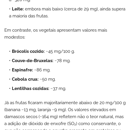
Leite
:
embora mais baixo (cerca de 29 mg), ainda supera
a maioria das frutas.
Em contraste, os vegetais apresentam valores mais
modestos:
Brócolis cozido
:
~45 mg/100 g.
Couve-de-Bruxelas
:
~78 mg.
Espinafre
:
~86 mg.
Cebola crua
:
~50 mg.
Lentilhas cozidas
:
~37 mg.
Já as frutas ficaram majoritariamente abaixo de 20 mg/100 g
(banana ~13 mg, laranja ~9 mg). Os valores elevados em
damascos secos (~164 mg) refletem não o teor natural, mas
a adição de dióxido de enxofre (SO₂) como conservante, o