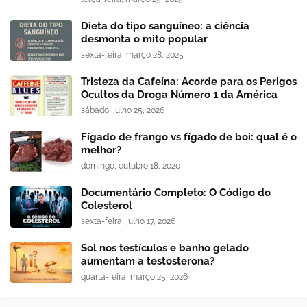
Dieta do tipo sanguíneo: a ciência
desmonta o mito popular
sexta-feira, março 28, 2025
Tristeza da Cafeína: Acorde para os Perigos
Ocultos da Droga Número 1 da América
sábado, julho 25, 2026
Fígado de frango vs fígado de boi: qual é o
melhor?
domingo, outubro 18, 2020
Documentário Completo: O Código do
Colesterol
sexta-feira, julho 17, 2026
Sol nos testículos e banho gelado
aumentam a testosterona?
quarta-feira, março 25, 2026