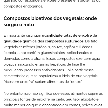
que não corresponde a enxofre presente em proteínas ou
compostos endógenos.
Compostos bioativos dos vegetais: onde
surgiu o mito
É importante distinguir
quantidade total de enxofre
da
qualidade química dos compostos sulfurados
. De fato,
vegetais crucíferos (brócolis, couve, agrião) e liliáceos
(cebola, alho) contêm glucosinolatos, isotiocianatos e
derivados como a alicina. Esses compostos exercem ação
bioativa, induzindo enzimas hepáticas de fase II e
modulando processos antioxidantes. Foi a partir dessa
característica que se popularizou a ideia de que vegetais
“ricos em enxofre” seriam alimentos de “detox”.
No entanto, isso não significa que esses alimentos sejam as
principais fontes de enxofre na dieta. Seu teor absoluto é
muito menor do que o encontrado em carnes, peixes, ovos