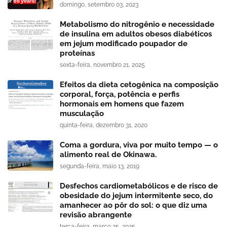
domingo, setembro 03, 2023
Metabolismo do nitrogênio e necessidade
de insulina em adultos obesos diabéticos
em jejum modificado poupador de
proteínas
sexta-feira, novembro 21, 2025
Efeitos da dieta cetogênica na composição
corporal, força, potência e perfis
hormonais em homens que fazem
musculação
quinta-feira, dezembro 31, 2020
Coma a gordura, viva por muito tempo — o
alimento real de Okinawa.
segunda-feira, maio 13, 2019
Desfechos cardiometabólicos e de risco de
obesidade do jejum intermitente seco, do
amanhecer ao pôr do sol: o que diz uma
revisão abrangente
terça-feira, março 25, 2025