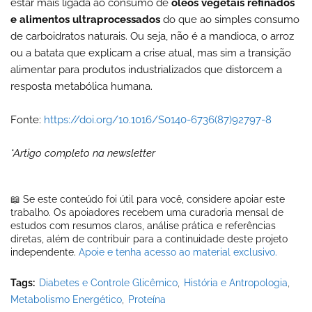
estar mais ligada ao consumo de
óleos vegetais refinados
e alimentos ultraprocessados
do que ao simples consumo
de carboidratos naturais. Ou seja, não é a mandioca, o arroz
ou a batata que explicam a crise atual, mas sim a transição
alimentar para produtos industrializados que distorcem a
resposta metabólica humana.
Fonte:
https://doi.org/10.1016/S0140-6736(87)92797-8
*Artigo completo na newsletter
📖 Se este conteúdo foi útil para você, considere apoiar este
trabalho. Os apoiadores recebem uma curadoria mensal de
estudos com resumos claros, análise prática e referências
diretas, além de contribuir para a continuidade deste projeto
independente.
Apoie e tenha acesso ao material exclusivo.
Tags:
Diabetes e Controle Glicêmico
História e Antropologia
Metabolismo Energético
Proteína