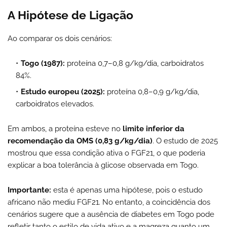
A Hipótese de Ligação
Ao comparar os dois cenários:
Togo (1987):
proteína 0,7–0,8 g/kg/dia, carboidratos
84%.
Estudo europeu (2025):
proteína 0,8–0,9 g/kg/dia,
carboidratos elevados.
Em ambos, a proteína esteve no
limite inferior da
recomendação da OMS (0,83 g/kg/dia)
. O estudo de 2025
mostrou que essa condição ativa o FGF21, o que poderia
explicar a boa tolerância à glicose observada em Togo.
Importante:
esta é apenas uma hipótese, pois o estudo
africano não mediu FGF21. No entanto, a coincidência dos
cenários sugere que a ausência de diabetes em Togo pode
refletir tanto o estilo de vida ativo e a magreza quanto um