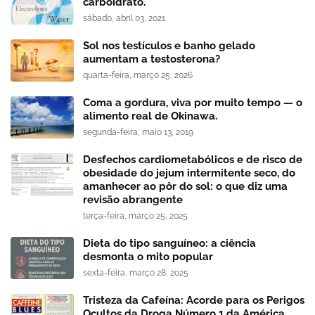
carboidrato.
sábado, abril 03, 2021
Sol nos testículos e banho gelado
aumentam a testosterona?
quarta-feira, março 25, 2026
Coma a gordura, viva por muito tempo — o
alimento real de Okinawa.
segunda-feira, maio 13, 2019
Desfechos cardiometabólicos e de risco de
obesidade do jejum intermitente seco, do
amanhecer ao pôr do sol: o que diz uma
revisão abrangente
terça-feira, março 25, 2025
Dieta do tipo sanguíneo: a ciência
desmonta o mito popular
sexta-feira, março 28, 2025
Tristeza da Cafeína: Acorde para os Perigos
Ocultos da Droga Número 1 da América