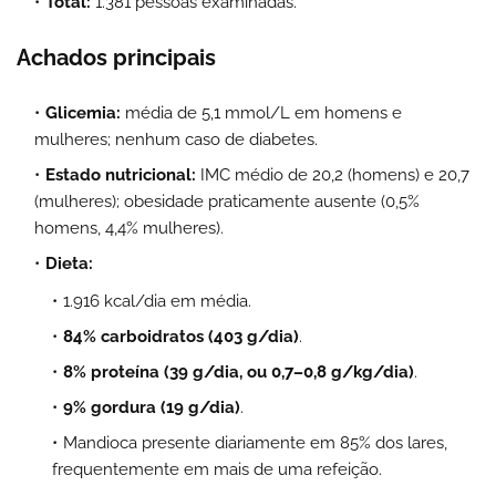
Total:
1.381 pessoas examinadas.
Achados principais
Glicemia:
média de 5,1 mmol/L em homens e
mulheres; nenhum caso de diabetes.
Estado nutricional:
IMC médio de 20,2 (homens) e 20,7
(mulheres); obesidade praticamente ausente (0,5%
homens, 4,4% mulheres).
Dieta:
1.916 kcal/dia em média.
84% carboidratos (403 g/dia)
.
8% proteína (39 g/dia, ou 0,7–0,8 g/kg/dia)
.
9% gordura (19 g/dia)
.
Mandioca presente diariamente em 85% dos lares,
frequentemente em mais de uma refeição.